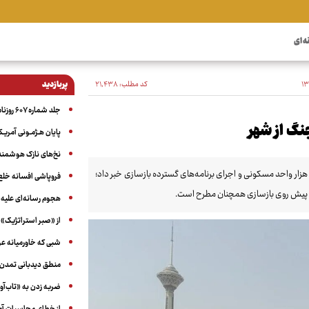
ه ای
کد مطلب:
۲۱٬۴۳۸
پربازدید
جلد شماره ۶۰۷ روزنامه آگاه
جنگ از شهر
پایان هـژمـونی آمریـک
نخ‌های نازک هوشمند 
ار واحد مسکونی و اجرای برنامه‌های گسترده بازسازی خبر داد؛
فروپاشی افسانه خلع
ای پیش‌ روی بازسازی همچنان مطرح است.
هجوم رسانه‌ای علیه ا
از «صبر استراتژیک» 
شبی که خاورمیانه 
منطق دیدبانی تمدن 
ضربه زدن به «تاب‌آو