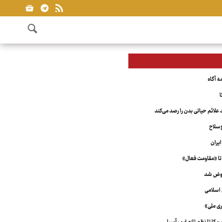
ا
علائم حیاتی بدن را رصد می‌کند
‌سلاح
یران
تا «مقاومت فعال»
عوض شد
اسلامی
ری ملی»