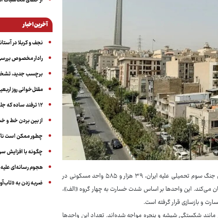
از خطای محاسبات آمری
آخرین اخبار
نجف و کربلا در آستانه ۵۰ در
رادار مخصوص بررسی 
برچسب جدید، تشخیص
مقتل‌خوانی روز اربعین
۱۲ ترفند ساده که جلوی پرخوری عصبی و اضافه ‌وزن را می‌گیرد
از بین بردن خط و 
چطور ممکن است ناگ
چگونه با افزایش سن 
هجوم رسانه‌ای علیه ا
: آمارهای رسمی منتشرشده از سوی شهرداری تهران نشان می‌دهد که در جریان جنگ سوم تحمیلی علیه ایران، ۳۹ هزار و ۵۸۵ واحد مسکونی در
ضربه زدن به «تاب‌آو
یان می‌کند. این واحدها بر اساس شدت خسارت به چهار گروه «الف»،
ارت و بازسازی قرار گرفته است.
 مانند شکستگی شیشه و پنجره مواجه شده‌اند. تعداد این واحدها