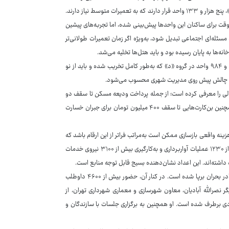
۳۲ هزار و ۶۴۳ مورد بوده که حدود نیمی از آنها تاکنون ترمیم شده‌اند. در گروه «ب»، پنج هزار و ۱۳۳ واحد قرار دارند که به تعمیرات متوسط نیاز دارند.
قت برای ساکنان این واحدها پیش‌بینی شده، اما تجربه‌های پیشین
له‌ای اجتماعی تبدیل شود، به‌ویژه اگر زمان تعمیرات طولانی‌تر
در سطحی جدی‌تر، ۸۲۵ واحد در گروه «ج» قرار دارند که نیازمند مقاوم‌سازی هستند و ۹۸۴ واحد در گروه «د» که به‌طور کامل تخریب شده و باید از نو
ترین چالش پیش ‌روی مدیریت شهری محسوب می‌شود.
مالی را معرفی کرده است؛ از جمله پرداخت ودیعه مسکن تا سقف دو
میلیارد تومان و کمک‌هزینه اجاره ماهانه تا ۴۰ میلیون تومان برای برخی گروه‌ها. همچنین بن‌کارت‌هایی تا سقف ۴۰۰ میلیون تومان برای جبران خسارت
نه واقعی بازسازی ممکن است به‌مراتب فراتر از این ارقام باشد که
این موضوع هم یکی از مهمترین چالش‌ها محسوب می‌شود. شهرداری از انجام بیش از ۱۲۳۰ عملیات آواربرداری و به‌کارگیری بیش از ۳۱۰۰ نیروی خدمات
در حوزه اسکان اضطراری نیز اعلام شده که ۵۸۸۰ نفر اسکان داده شده‌اند و ۵۶ چادر بحران برپا شده است. در کنار آن، حضور بیش از ۴۶۰۰ داوطلب
ز سوی دیگر نصرالله آبادیان، معاون شهرسازی و معماری شهرداری تهران، از
یادی برطرف شده است. او همچنین به برگزاری جلسات با سازندگان و