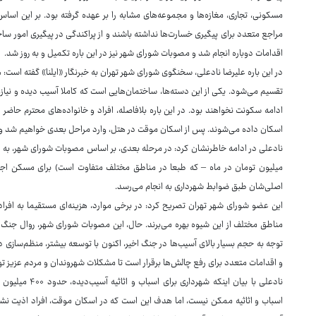
مسکونی، تجاری، مغازه‌ها و مجموعه‌های مشابه را بر عهده گرفته بود. بر این اساس
مراجع متعدد برای پیگیری خسارت‌ها نداشته باشند و از پراکندگی در پیگیری امور س
اقدامات دوباره انجام شد و مصوبات شورای شهر نیز در این باره تکمیل و به روز شد.
در این باره علیرضا نادعلی، سخنگوی شورای شهر تهران به خبرنگار «ایلنا» گفته است: 
تقسیم می‌شود. یکی از این دسته‌ها، ساختمان‌هایی است که کاملا آسیب دیده و نیازم
ادامه سکونت نخواهند بود. در این باره بلافاصله، افراد و خانواده‌های محترم حاض
اسکان داده می‌شوند. پس از اسکان موقت در هتل، وارد مراحل بعدی خواهیم شد و 
میلیون تومان در ماه – که طبعا در مناطق مختلف متفاوت است) برای مسکن اجار
اصلی‌شان طبق ضوابط شهرداری به انجام می‌رسد.
این عضو شورای شهر تهران تصریح کرد: در برخی موارد، هزینه‌ای مستقیما به افرا
توجه به حجم بسیار بالای آسیب‌ها در جنگ اخیر، اکنون با توسعه بیشتر، منظم‌سازی دقی
و اقدامات متعدد برای رفع چالش‌ها برقرار است تا مشکلات شهروندان و مردم عزیز ت
نادعلی با بیان ا
اسباب و اثاثیه ممکن نیست، اما هدف این است که در اسکان موقت، افراد اذیت نش