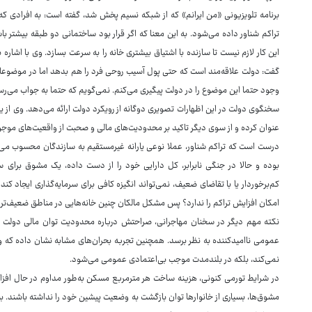
برنامه تلویزیونی «من ایرانم» که از شبکه نسیم پخش شد، گفته است: به افرادی که م
تراکم شناور داده می‌شود. به این معنا که اگر قرار بود ساختمانی دو طبقه بیشتر با
این کار لازم نیست تا سازنده با اشتیاق بیشتری خانه را به سرعت بسازد. وی با اشاره ب
گفت: دولت علاقه‌مند است که حتی پول آسیب روحی فرد را هم بدهد اما در موضوعات
وجود حتما این موضوع را در دولت پیگیری می‌کنم. نمی‌گویم که حتما به جواب می‌رس
سخنگوی دولت در این اظهارات تصویری دوگانه از رویکرد دولت ارائه می‌دهد. وی از ی
عنوان کرده و از سوی دیگر تاکید بر محدودیت‌های مالی و صحبت از واقعیت‌های موج
درست است که تراکم شناور، عملا نوعی یارانه غیرمستقیم به سازندگان محسوب می‌ش
بوده و حالا در جنگی نابرابر، کل دارایی خود را از دست داده، یک مشوق برا
کم‌برخوردار یا با تقاضای ضعیف، نمی‌تواند انگیزه کافی برای سرمایه‌گذاری ایجاد 
امکان افزایش تراکم را ندارد؟ پس مشکل مالکان چنین خانه‌هایی در مناطق ضعیف‌تر
نکته مهم دیگر در سخنان مهاجرانی، صراحتش درباره محدودیت توان مالی دولت د
عمومی ناامیدکننده به نظر برسد. همچنین تجربه بحران‌های مشابه نشان داده که وع
نمی‌کند، بلکه در بلندمدت موجب بی‌اعتمادی عمومی می‌شود.
در شرایط تورمی کنونی، هزینه ساخت هر مترمربع مسکن به‌طور مداوم در حال افز