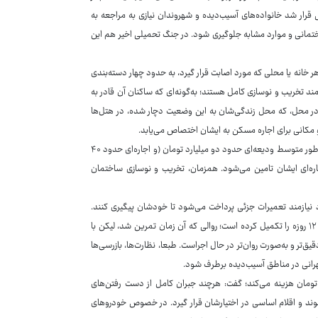
 قرار شد خانواده‌های آسیب‌دیده و شهروندان نیازی به مراجعه به
اختمانی و موارد مشابه جلوگیری شود. در جنگ تحمیلی اخیر هم این
هر خانه یا محلی که مورد اصابت قرار گیرد، به حدود چهار دسته‌بندی
ند تخریب و نوسازی کامل هستند؛ به‌گونه‌ای که ساکنان آن قادر به
ر در محل، که محل زندگی‌شان به این وضعیت دچار شده، در هتل‌ها
مکانی برای اجاره مسکن به ایشان اختصاص می‌یابد.
نادعلی در ادامه خاطرنشان کرد: در مرحله بعدی، بر اساس مصوبات شورای شهر، به طور متوسط ودیعه‌ای حدود دو میلیارد تومان (و اجاره‌ای حدود ۴۰
ه‌ای ایشان تامین می‌شود. همزمان، تخریب و نوسازی ساختمان
د نیازمند تعمیرات جزئی پرداخت می‌شود تا خودشان پیگیری کنند.
مناطق مختلف از این شیوه بهره می‌برند. حال، این مصوبات شورای شهر، روال جنگ ۱۲ روزه را تکمیل کرده است؛ روالی که آن زمان تمرین شد، لیکن با
ق‌تر و به‌صورت روان‌تر در حال اجراست. طبعا، نظارت‌ها، بازرسی‌ها
هرانی در مناطق آسیب‌دیده برطرف شود.
ینکه شهرداری برای اسباب و اثاثیه آسیب‌دیده، حدود ۴۰۰ میلیون تومان هزینه می‌کند؛ گفت: هرچند جبران کامل از دست ‌رفتن‌های
وند و اقلام اساسی در اختیارشان قرار گیرد. در خصوص خودروهای