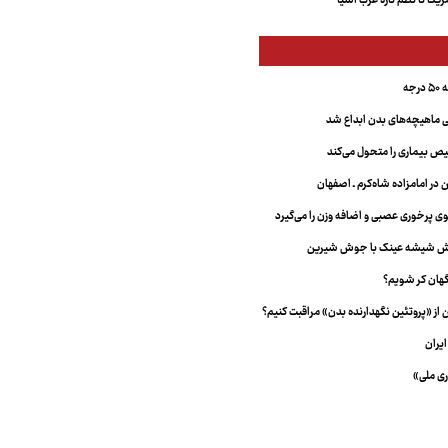
کا تا نظم تازه غرب آسیا
جه
ماهیچه‌های بدن ابداع شد
 بیماری را متحول می‌کند
 در امامزاده شاه‌کرم ـ اصفهان
خش شیشه عینک با جوش شیرین
هان کر شویم؟
از «پروتئین نگهدارنده بدن» مراقبت کنیم؟
یران
ری ملی»