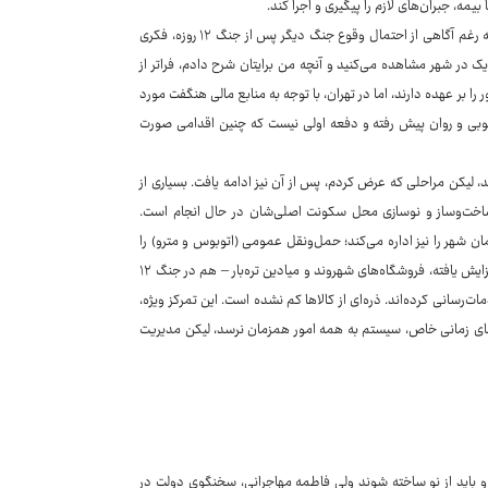
یمه، جبران‌های لازم را پیگیری و اجرا کند.
وی در پاسخ به این سوال که این انتقاد به مدیریت شهری تهران وارد است که چرا به رغم آگاهی از احتمال وقوع جنگ دیگر پس از جنگ ۱۲ روزه، فکری
یک در شهر مشاهده می‌کنید و آنچه من برایتان شرح دادم، فراتر از
ا بر عهده دارند، اما در تهران، با توجه به منابع مالی هنگفت مورد
‌خوبی و روان پیش رفته و دفعه‌ اولی نیست که چنین اقدامی صورت
ر ادامه توضیح داد: جنگ ۱۲ روزه تنها ۱۲ روز طول کشید، لیکن مراحلی که عرض کردم، پس از آن نیز ادامه یافت. بسیاری از
ساخت‌وساز و نوسازی محل سکونت اصلی‌شان در حال انجام است.
ن شهر را نیز اداره می‌کند؛ حمل‌ونقل عمومی (اتوبوس و مترو) را
مدیریت کرده و در همین ایام، چندین ایستگاه مترو افتتاح کردیم؛ ناوگان اتوبوس افزایش یافته، فروشگاه‌های شهروند و میادین تره‌بار – هم در جنگ ۱۲
وز – به‌طور کامل باز بوده و خدمات‌رسانی کرده‌اند. ذره‌ای از کالاها کم نشده است. این تمرکز ویژه،
های زمانی خاص، سیستم به همه امور همزمان نرسد، لیکن مدیریت
ه‌طور کامل تخریب شده و باید از نو ساخته شوند ولی فاطمه مهاجرانی، سخنگوی دولت در