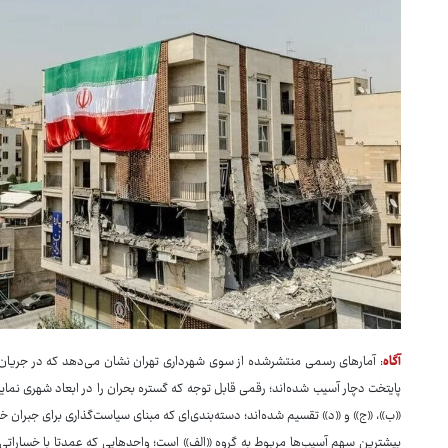
آگاه
پایتخت دچار آسیب شده‌اند؛ رقمی قابل توجه که گستره بحران را در ابعاد شهری نما
«ب»، «ج» و «د» تقسیم شده‌اند؛ دسته‌بندی‌ای که مبنای سیاست‌گذاری برای جبران خس
بیشترین سهم آسیب‌ها مربوط به گروه «الف» است؛ واحدهایی که عمدتا با خساراتی