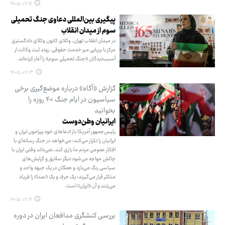
۱۴۰۵.۰۲.۱۶
پیگیری بین‌المللی دعاوی جنگ تحمیلی
سوم از میدان انقلاب
در میدان انقلاب تهران، وکلای کانون وکلای دادگستری
مرکز با برپایی میز خدمت حقوقی، روند ثبت وکالت از
آسیب‌دیدگان «جنگ تحمیلی سوم» را آغاز کرده‌اند.
۱۴۰۵.۰۲.۱۳
گزارش «آگاه» درباره موضع‌گیری برخی
سیاسیون در ایام جنگ ۴۰ روزه را
بخوانید
ایرانیان وطن‌دوست
رئیس‌جمهور آمریکا باز ادعاهای خود پیرامون ایران و
ایرانیان را تکرار می‌کند؛ می‌خواهد در جنگ رسانه‌ای با
افکار عمومی مردم ما بازی کند، نمی‌داند وقتی ایران با
چالش مواجه می‌شود دیگر سلایق و گرایش‌های
سیاسی رنگ می‌بازد و همگان در یک جبهه واحد و
متکثر قرار می‌گیرند؛ یک حرف و یک «صدا» را فریاد
می‌زنند و آن «ایران» است.
۱۴۰۵.۰۲.۱۲
بررسی کنشگری مدافعان ایران در دوره