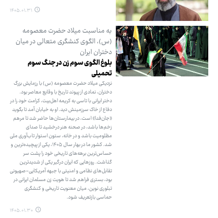
۱۴۰۵.۰۱.۳۱
به مناسبت میلاد حضرت معصومه
(س)، الگوی کنشگری متعالی در میان
دختران ایران
بلوغ الگوی سوم زن در جنگ سوم
تحمیلی
نزدیکی میلاد حضرت معصومه (س) با رزمایش بزرگ
دختران، نمادی از پیوند تاریخ با وقایع معاصر بود.
دختر ایرانی با تاسی به کریمه اهل‌بیت، کرامت خود را در
دفاع از خاک سرزمینش دید. او به خیابان آمد تا بگوید
«جان‌فدا» است، در بیمارستان‌ها حاضر شد تا مرهم
زخم‌ها باشد، در صحنه هنر درخشید تا صدای
مظلومیت باشد و در خانه، ستون استوار تاب‌آوری ملی
شد. کشور ما در بهار سال ۱۴۰۵، یکی از پیچیده‌ترین و
حساس‌ترین برهه‌های تاریخی خود را پشت سر
گذاشت. روزهایی که ایران درگیر یکی از شدیدترین
تقابل‌های نظامی و امنیتی با جبهه آمریکایی-صهیونی
بود، بستری فراهم شد تا هویت زن مسلمان ایرانی در
تبلوری نوین، میان معنویت تاریخی و کنشگری
حماسی بازتعریف شود.
۱۴۰۵.۰۱.۳۰