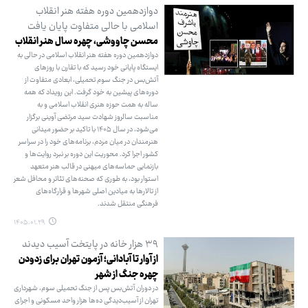
دوازدهمین دوره هفته هنر انقلاب
اسلامی با حالی متفاوت پایان یافت
محسن چاووشی، چهره سال هنر انقلاب
دوازدهمین دوره هفته هنر انقلاب اسلامی در حالی به
ایستگاه پایانی خود رسید که با تقارن با روزهای
آتش‌بس در جنگ سوم تحمیلی، ابعادی متفاوت از
دوره‌های پیشین به خود گرفت. این رویداد که همه
ساله به همت حوزه هنری انقلاب اسلامی و به
مناسبت سالروز شهادت سید مرتضی آوینی برگزار
می‌شود، در سال ۱۴۰۵ با تاکید بر حضور میدانی
هنرمندان در میان مردم، برنامه‌های خود را در سراسر
کشور اجرا کرد. محوریت این دوره بر نبرد روایت‌ها و
بازنمایی حماسه‌های میهنی در قالب هنر متعهد
استوار بود، به طوری که صحنه‌های تئاتر و محافل شعر
از تالارها به میادین اصلی شهرها و قرارگاه‌های
فرهنگی منتقل شدند.
۱۴۰۵.۰۱.۲۹
۳۹ هزار خانه در پایتخت آسیب دیدند
از آوار تا آبادانی؛ آزمون تهران برای زدودن
چهره جنگ از شهر
در دوران آتش‌بس پس از جنگ تحمیلی سوم، شهرداری
تهران از آسیب‌دیدگی ده‌ها هزار واحد مسکونی و اجرای