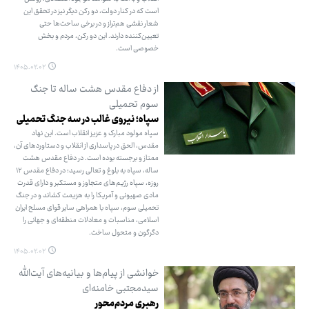
است که در کنار دولت، دو رکن دیگر نیز در تحقق این
شعار نقشی هم‌تراز و در برخی ساحت‌ها حتی
تعیین‌کننده دارند. این دو رکن، مردم و بخش
خصوصی است.
۱۴۰۵.۰۲.۰۲
از دفاع مقدس هشت ساله تا جنگ
سوم تحمیلی
سپاه؛ نیروی غالب در سه جنگ تحمیلی
سپاه مولود مبارک و عزیز انقلاب است. این نهاد
مقدس، الحق در پاسداری از انقلاب و دستاوردهای آن،
ممتاز و برجسته بوده است. در دفاع مقدس هشت
ساله، سپاه به بلوغ و تعالی رسید؛ در دفاع مقدس ۱۲
روزه، سپاه رژیم‌های متجاوز و مستکبر و دارای قدرت
مادی صهیونی و آمریکا را به هزیمت کشاند و در جنگ
تحمیلی سوم، سپاه با همراهی سایر قوای مسلح ایران
اسلامی، مناسبات و معادلات منطقه‌ای و جهانی را
دگرگون و متحول ساخت.
۱۴۰۵.۰۲.۰۲
خوانشی از پیام‌ها و بیانیه‌های آیت‌الله
سیدمجتبی خامنه‌ای
رهبری مردم‌محور