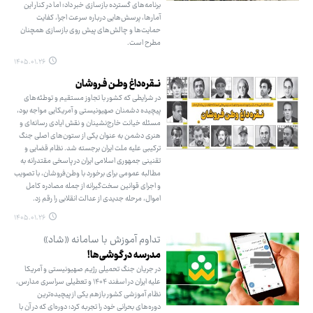
برنامه‌های گسترده بازسازی خبر داد؛ اما در کنار این
آمارها، پرسش‌هایی درباره سرعت اجرا، کفایت
حمایت‌ها و چالش‌های پیش‌ روی بازسازی همچنان
مطرح است.
۱۴۰۵.۰۱.۲۶
نــقره‌داغ وطـن فـروشان
در شرایطی که کشور با تجاوز مستقیم و توطئه‌های
پیچیده دشمنان صهیونیستی و آمریکایی مواجه بود،
مسئله خیانت خارج‌نشینان و نقش ایادی رسانه‌ای و
هنری دشمن به عنوان یکی از ستون‌های اصلی جنگ
ترکیبی علیه ملت ایران برجسته شد. نظام قضایی و
تقنینی جمهوری اسلامی ایران در پاسخی مقتدرانه به
مطالبه عمومی برای برخورد با وطن‌فروشان، با تصویب
و اجرای قوانین سخت‌گیرانه از جمله مصادره کامل
اموال، مرحله جدیدی از عدالت انقلابی را رقم زد.
۱۴۰۵.۰۱.۲۶
تداوم آموزش با سامانه «شاد»
مدرسه در گوشی‌ها!
در جریان جنگ تحمیلی رژیم صهیونیستی و آمریکا
علیه ایران در اسفند ۱۴۰۴ و تعطیلی سراسری مدارس،
نظام آموزشی کشور بازهم یکی از پیچیده‌ترین
دوره‌های بحرانی خود را تجربه کرد؛ دوره‌ای که در آن با