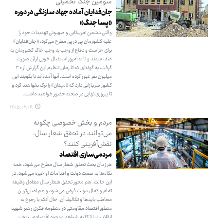
سومین جنگ تحمیلی
جان‌فدایان آماده جهاد سازنگی در دوره
«پسا جنگ»
وقتی دشمن آمریکایی و صهیونی تهدیدات خود را
علیه کشورمان پی در پی مطرح می‌کرد، «جان‌فدایان»
برای حراست و دفاع از وجب به وجب خاک کشورمان به
صف شدند و تا به امروز استقبال خوبی از آن صورت
گرفت، به گونه‌ای که تا زمان تنظیم این گزارش از ۳۰
میلیون نفر عبور کرده است. آنها آمده‌اند تا بگویند این
کشور سربازانی دارد که «میدان» را ترک نخواهند کرد و
تا پیروزی نهایی در صحنه حضور خواهند داشت.
۱۴۰۵.۰۲.۰۴
مردم و بخش خصوصی چگونه
می‌توانند در تحقق شعار سال،
نقش‌آفرینی کنند؟
مردمی‌سازی اقتصاد
هر زمان بحث تحقق شعار سال مطرح می‌شود، همه
نگاه‌ها به سمت دولت و اقدامات او خیره می‌شود. در
این حالت، هم محور تحقق شعار سال معادل وظیفه
تمام و کمال دولت فرض می‌شود و هم اصلی‌ترین
مخاطب بایدها و تکالیف آن. حال آنکه با رجوع به
منطق اقتصاد مقاومتی در منظومه فکری رهبر شهید
انقلاب و با اتکا به شواهد موجود اقتصادی، روشن