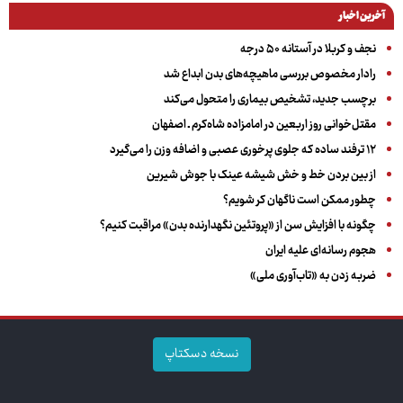
آخرین اخبار
نجف و کربلا در آستانه ۵۰ درجه
رادار مخصوص بررسی ماهیچه‌های بدن ابداع شد
برچسب جدید، تشخیص بیماری را متحول می‌کند
مقتل‌خوانی روز اربعین در امامزاده شاه‌کرم ـ اصفهان
۱۲ ترفند ساده که جلوی پرخوری عصبی و اضافه ‌وزن را می‌گیرد
از بین بردن خط و خش شیشه عینک با جوش شیرین
چطور ممکن است ناگهان کر شویم؟
چگونه با افزایش سن از «پروتئین نگهدارنده بدن» مراقبت کنیم؟
هجوم رسانه‌ای علیه ایران
ضربه زدن به «تاب‌آوری ملی»
نسخه دسکتاپ