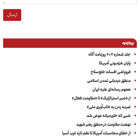
ارسال
پربازدید
جلد شماره ۶۰۷ روزنامه آگاه
پایان هـژمـونی آمریـکا
فروپاشی افسانه خلع‌سلاح
منطق دیدبانی تمدن اسلامی
هجوم رسانه‌ای علیه ایران
از «صبر استراتژیک» تا «مقاومت فعال»
ضربه زدن به «تاب‌آوری ملی»
شبی که خاورمیانه عوض شد
نهضت مقاومت در منطق رهبر شهید
از خطای محاسبات آمریکا تا نظم تازه غرب آسیا