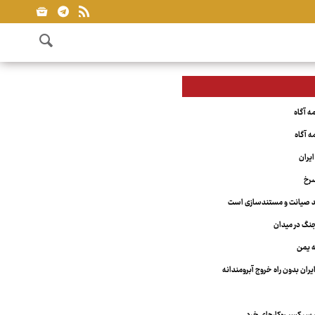
یران
سرخ
مند صیانت و مستندسازی است
نگ در میدان
ه یمن
یران بدون راه خروج آبرومندانه