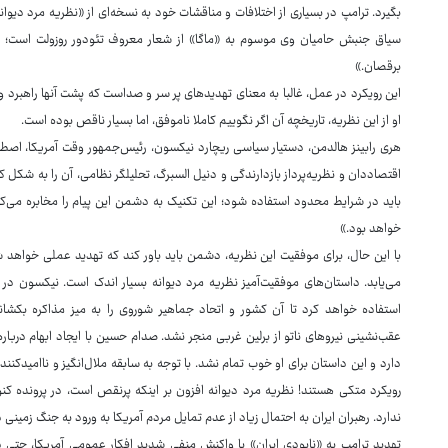
بگیرد. ترامپ در بسیاری از اختلافات و مناقشات خود به نسخه‌ای از «نظریه مرد دیوا
سیاق جنبش حامیان وی موسوم به «ماگا» از شعار معروف تئودور روزولت است؛ «د
برقصان.»
این رویکرد در عمل، غالبا به معنای تهدیدهای پر سر و صداست که پشت آنها راهبرد واض
او از این نظریه، تاریخچه آن اگر نگوییم کاملا ناموفق، اما بسیار ناقص بوده است.
هری رابینز هالدمن، دستیار سیاسی ریچارد نیکسون، رئیس‌جمهور وقت آمریکا، اصطلا
اقتصاددان و نظریه‌پرداز بازدارندگی و دنیل السبرگ، تحلیلگر نظامی، آن را به شکل 
باید در شرایط محدود استفاده شود؛ این تکنیک به دشمن این پیام را مخابره می‌کند
خواهد بود.»
با این حال، برای موفقیت این نظریه، دشمن باید باور کند که تهدید عملی خواهد شد.
استفاده خواهد کرد تا آن کشور و اتحاد جماهیر شوروی را به میز مذاکره بکش
عقب‌نشینی نیروهای ناتو از برلین غربی منجر نشد. صدام حسین با ایجاد ابهام درباره 
دارد و این داستان برای او خوب تمام نشد. با توجه به سابقه ملال‌انگیز و ناامید
رویکرد متکی هستند! نظریه مرد دیوانه افزون بر اینکه پرنقص است، در پرونده کنونی
ندارد. رهبران ایران به احتمال زیاد از عدم تمایل مردم آمریکا به ورود به جنگ زمینی د
تهدید ترامپ به «نابودی ایران» با واکنش منفی شدید افکار عمومی آمریکا، حتی در