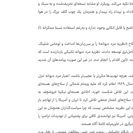
نه» تکیه می‌کند. رویکرد او مشابه نسخه‌ای تحریف‌شده و به سبک و
اد و بیداد راه بینداز و همزمان یک چوب گلف بزرگ را در هوا
ح یا قابل اتکایی وجود ندارد و به‌رغم استفاده نسبتا مبتکرانه (!)
ح «نظریه مرد دیوانه» را بر سر زبان‌ها انداخت و توماس شلینگ،
کامل‌تری توسعه دادند. نظریه مرد دیوانه تکنیکی بازدارنده است که
: «این اقدام را انجام نده، در غیر این صورت پیامدهای آن شدید
 هرچه تهدیدها مکررتر یا عجیب‌تر باشند، اعتبار مرد دیوانه تنزل
می‌یابد. داستان‌های موفقیت‌آمیز نظریه مرد دیوانه بسیار اندک است. نیکسون در سال ۱۹۶۹ اعلام کرد که علیه ویتنام شمالی از سلاح‌های هسته‌ای
اند. این تلاش شکست خورد. اخاذی هسته‌ای نیکیتا خروشچف به
سلاح‌های کشتار جمعی تلاش کرد تا ایران و آمریکا را از تهاجم باز
کننده این نظریه، مشخص نیست که چرا سیاست‌گذاران همچنان به این
، آمریکا نیز توانمندی کافی برای پشتیبانی از تهدیدات ترامپ را
یگری در خاورمیانه کاملا آگاه هستند.
 پایگاه حامیانش، روبه‌رو شد. چنین مخالفت عمومی با رفتار مرد