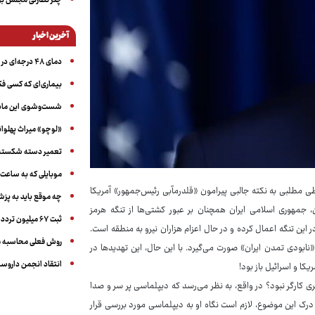
چتر نظارتی مجلس بر
آخرین اخبار
دمای ۴۸ درجه‌ای در اهواز
بیماری‌ای که کسی فکر
شست‌وشوی این ماده 
«لوچو» میراث پهلوان
تعمیر دسته شکسته عی
موبایلی که به ساعت
D» مستقر در ویرجینیای آمریکا طی مطلبی به نکته جالبی پیرامون «قلدرمآبی رئیس‌جمهور» آمریکا
چه موقع باید به پز
، جمهوری اسلامی ایران همچنان بر عبور کشتی‌ها از تنگه هرمز
ثبت ۶۷ میلیون تردد خودرویی در ایام اربعین امسال
این تنگه اعمال کرده و در حال اعزام هزاران نیرو به منطقه است.
روش فعلی محاسبه م
«نابودی تمدن ایران» صورت می‌گیرد. با این حال، این تهدیدها در
انتقاد انجمن داروساز
کا و اسرائیل باز بود!
 کارگر نبود؟ در واقع، به نظر می‌رسد که دیپلماسی پر سر و صدا
درک این موضوع، لازم است نگاه او به دیپلماسی مورد بررسی قرار