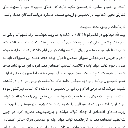
است. بر همین اساس، کارشناسان تاکید دارند که اعطای تسهیلات باید با سازوکارهای
نظارتی دقیق، شفافیت در تخصیص و ارزیابی مستمر عملکرد دریافت‌کنندگان همراه باشد.
کارخانجات تولیدی، تشنه تسهیلات
بیت‌الله عبدالهی در گفت‌وگو با «آگاه» با اشاره به مدیریت هوشمند ارائه تسهیلات بانکی در
ایام جنگ و تامین مالی تولید زیرساخت‌های آسیب‌دیده از جنگ، گفت: ابتدا باید تاکید کنم
که بانک‌ها باید برنامه مناسبی برای ارائه تسهیلات در این ایام داشته باشند. نماینده مردم
«اهر و هریس» در مجلس شورای اسلامی با بیان اینکه حجم عمده این تسهیلات باید به
فعالان حوزه تولید مواد اولیه و کالاهای اساسی اختصاص یابد، افزود: این منابع نباید صرف
کالاهایی شود که اگرچه ممکن است مورد مصرف مردم باشند، اما ضرورت حیاتی ندارند.
عضو کمیسیون برنامه و بودجه مجلس ادامه داد: متاسفانه در برخی موارد و در گذشته
شنیده می‌شد که به برخی اقلام وارداتی، ارز تخصیص داده شده که اساسا نیاز کشور نبوده
است؛ بنابراین بانک مرکزی باید با مدیریت هوشمند، این منابع ارزی را به کارخانجات تولید
مواد اولیه اختصاص دهد. عبدالهی با اشاره به حملات رژیم صهیونیستی و آمریکا به
زیرساخت‌های اقتصادی از جمله فولاد مبارکه و پتروشیمی‌ها، تصریح کرد: در چنین
شرایطی، تسهیلات باید به کارخانجات تولید مواد اولیه و همچنین مراکز حیاتی اقتصادی
تخصیص یابد. به عنوان مثال، خوراک دام کالایی حیاتی است، همچنین مواد اولیه تولید