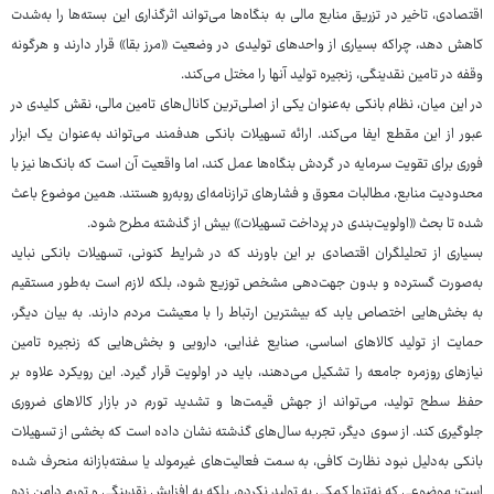
اقتصادی، تاخیر در تزریق منابع مالی به بنگاه‌ها می‌تواند اثرگذاری این بسته‌ها را به‌شدت
کاهش دهد، چراکه بسیاری از واحدهای تولیدی در وضعیت «مرز بقا» قرار دارند و هرگونه
وقفه در تامین نقدینگی، زنجیره تولید آنها را مختل می‌کند.
در این میان، نظام بانکی به‌عنوان یکی از اصلی‌ترین کانال‌های تامین مالی، نقش کلیدی در
عبور از این مقطع ایفا می‌کند. ارائه تسهیلات بانکی هدفمند می‌تواند به‌عنوان یک ابزار
فوری برای تقویت سرمایه در گردش بنگاه‌ها عمل کند، اما واقعیت آن است که بانک‌ها نیز با
محدودیت منابع، مطالبات معوق و فشارهای ترازنامه‌ای روبه‌رو هستند. همین موضوع باعث
شده تا بحث «اولویت‌بندی در پرداخت تسهیلات» بیش از گذشته مطرح شود.
بسیاری از تحلیلگران اقتصادی بر این باورند که در شرایط کنونی، تسهیلات بانکی نباید
به‌صورت گسترده و بدون جهت‌دهی مشخص توزیع شود، بلکه لازم است به‌طور مستقیم
به بخش‌هایی اختصاص یابد که بیشترین ارتباط را با معیشت مردم دارند. به بیان دیگر،
حمایت از تولید کالاهای اساسی، صنایع غذایی، دارویی و بخش‌هایی که زنجیره تامین
نیازهای روزمره جامعه را تشکیل می‌دهند، باید در اولویت قرار گیرد. این رویکرد علاوه بر
حفظ سطح تولید، می‌تواند از جهش قیمت‌ها و تشدید تورم در بازار کالاهای ضروری
جلوگیری کند. از سوی دیگر، تجربه سال‌های گذشته نشان داده است که بخشی از تسهیلات
بانکی به‌دلیل نبود نظارت کافی، به سمت فعالیت‌های غیرمولد یا سفته‌بازانه منحرف شده
است؛ موضوعی که نه‌تنها کمکی به تولید نکرده، بلکه به افزایش نقدینگی و تورم دامن زده