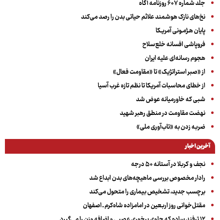
جلد شماره ۶۰۷ روزنامه آگاه
نخ‌های نازک هوشمند علائم حیاتی بدن را رصد می‌کند
پایان هـژمـونی آمریـکا
فروپاشی افسانه خلع‌سلاح
هجوم رسانه‌ای علیه ایران
از «صبر استراتژیک» تا «مقاومت فعال»
از خطای محاسبات آمریکا تا نظم تازه غرب آسیا
شبی که خاورمیانه عوض شد
نهضت مقاومت در منطق رهبر شهید
ضربه زدن به «تاب‌آوری ملی»
آخرین اخبار
نجف و کربلا در آستانه ۵۰ درجه
رادار مخصوص بررسی ماهیچه‌های بدن ابداع شد
برچسب جدید، تشخیص بیماری را متحول می‌کند
مقتل‌خوانی روز اربعین در امامزاده شاه‌کرم ـ اصفهان
۱۲ ترفند ساده که جلوی پرخوری عصبی و اضافه ‌وزن را می‌گیرد