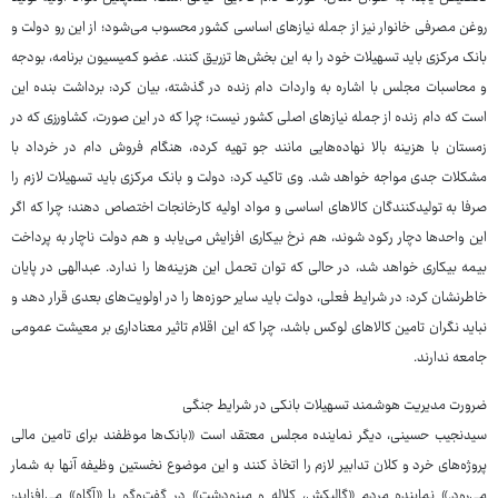
روغن مصرفی خانوار نیز از جمله نیازهای اساسی کشور محسوب می‌شود؛ از این رو دولت و
بانک مرکزی باید تسهیلات خود را به این بخش‌ها تزریق کنند. عضو کمیسیون برنامه، بودجه
و محاسبات مجلس با اشاره به واردات دام زنده در گذشته، بیان کرد: برداشت بنده این
است که دام زنده از جمله نیازهای اصلی کشور نیست؛ چرا که در این صورت، کشاورزی که در
زمستان با هزینه بالا نهاده‌هایی مانند جو تهیه کرده، هنگام فروش دام در خرداد با
مشکلات جدی مواجه خواهد شد. وی تاکید کرد: دولت و بانک مرکزی باید تسهیلات لازم را
صرفا به تولیدکنندگان کالاهای اساسی و مواد اولیه کارخانجات اختصاص دهند؛ چرا که اگر
این واحدها دچار رکود شوند، هم نرخ بیکاری افزایش می‌یابد و هم دولت ناچار به پرداخت
بیمه بیکاری خواهد شد، در حالی که توان تحمل این هزینه‌ها را ندارد. عبدالهی در پایان
خاطرنشان کرد: در شرایط فعلی، دولت باید سایر حوزه‌ها را در اولویت‌های بعدی قرار دهد و
نباید نگران تامین کالاهای لوکس باشد، چرا که این اقلام تاثیر معناداری بر معیشت عمومی
جامعه ندارند.
ضرورت مدیریت هوشمند تسهیلات بانکی در شرایط جنگی
سیدنجیب حسینی، دیگر نماینده مجلس معتقد است «بانک‌ها موظفند برای تامین مالی
پروژه‌های خرد و کلان تدابیر لازم را اتخاذ کنند و این موضوع نخستین وظیفه آنها به شمار
می‌رود.» نماینده مردم «گالیکش، کلاله و مینودشت» در گفت‌وگو با «آگاه» می‌افزاید: