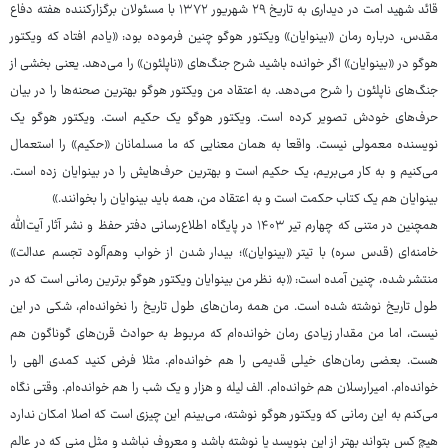
قائد شهید امت در دیداری به تاریخ ۲۹ شهریور ۱۳۷۲ با مسئولان برگزارکننده هفته دفاع
مقدس، درباره رمان «بینوایان» ویکتور هوگو چنین فرموده بود: «یادم افتاد که ویکتور
هوگو در «بینوایان» اگر خوانده باشید شرح جنگ‌های «ناپلئون» را می‌دهد. یعنی بخشی از
جنگ‌های ناپلئون را شرح می‌دهد. به اعتقاد من ویکتور هوگو بهترین صحنه‌ها را در بیان
حرف‌های خودش تصویر کرده است. ویکتور هوگو یک حکیم است. ویکتور هوگو یک
نویسنده معمولی نیست. واقعا به همان معنایی که ما مسلمانان «حکیم» را استعمال
می‌کنیم و به کار می‌بریم، یک حکیم است و بهترین حرف‌هایش را در بینوایان زده است.
بینوایان هم یک کتاب حکمت است و به اعتقاد من، همه باید بینوایان را بخوانند.»
همچنین در متنی که چهارم تیر ۱۴۰۳ در پایگاه اطلاع‌رسانی دفتر حفظ و نشر آثار آیت‌الله
خامنه‌ای (قدس سره) با تیتر «بینوایان»؛ بیدار شدن از خواب وهم‌آلود تجسم عدالت»
منتشر شده، چنین آمده است: «به نظر من بینوایان ویکتور هوگو برترین رمانی است که در
طول تاریخ نوشته شده است. من همه رمان‌های طول تاریخ را نخوانده‌ام، شکی در این
نیست، اما من مقدار زیادی رمان خوانده‌ام که مربوط به حوادث قرن‌های گوناگون هم
هست. بعضی رمان‌های خیلی قدیمی را هم خوانده‌ام. مثلا فرض کنید کمدی الهی را
خوانده‌ام. امیرارسلان هم خوانده‌ام. الف لیله و هزار و یک شب را هم خوانده‌ام. وقتی نگاه
می‌کنم به این رمانی که ویکتور هوگو نوشته، می‌بینم این چیزی است که اصلا امکان ندارد
هیچ کس بتواند بهتر از این بنویسد یا نوشته باشد و معروف نباشد و مثل منی که در عالم