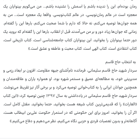
رمان بوده‌ام، این را ندیده باشم یا اسمش را نشنیده باشم... من می‌گویم بینوایان یک
معجزه است در عالم رمان‌نویسی، در عالم کتاب‌نویسی. واقعا یک معجزه است... من به
همه جوان‌ها توصیه می‌کنم، نه حالا که دارم با شما صحبت می‌کنم، بارها این را گفته‌ام.
زمانی که جوان‌ها زیاد دور و بر من می‌آمدند قبل از انقلاب، بارها این را گفته‌ام که بروید یک
دور حتما بینوایان را بخوانید. این بینوایان کتاب جامعه‌شناسی است، کتاب تاریخی است،
کتاب انتقادی است، کتاب الهی است، کتاب محبت و عاطفه و عشق است.»
به انتخاب حاج قاسم
سردار شهید حاج قاسم سلیمانی، فرمانده نام‌آشنای جبهه مقاومت، افزون بر ابعاد رزمی و
مدیریتی خود، به مطالعه‌ای عمیق و مستمر شهره بود. او همواره یاران و علاقه‌مندان و
همچنین جوانان ایرانی را به کتاب‌خوانی توصیه می‌کرد و بر برخی آثار نیز تقریظ می‌نوشت.
سردار شهید حاج قاسم سلیمانی در یادداشتی به سال ۱۳۹۷ چنین توصیه کرد: «این کتاب
«الغارات» را که قدیمی‌ترین کتاب شیعه هست بخوانید. حتما بخوانید. مقتل کامل است.
اگر آن را بخوانید، امروز برای این حکومتی که در استمرار حکومت علی‌بن ابیطالب هست،
آگاهانه‌تر و بدون تعصبات فردی و حزبی نگاه می‌کنیم، نظر می‌دهیم و دفاع می‌کنیم.»