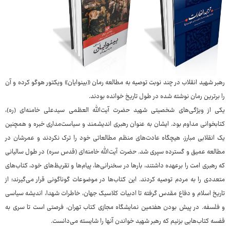
رهبر شهید انقلاب در چند نوبت توصیه به مطالعه رمان «بینوایان» ویکتور هوگو کرده و آن
را برترین رمان نوشته شده در طول تاریخ خوانده بودند.
یکی از ویژگی‌های شخصیتی شهید حضرت آیت‌الله العظمی سیدعلی خامنه‌ای (ره)،
کتابخوانی مداوم بود. ایشان به عنوان رهبری اندیشمند و سیاست‌مداری خبره و همچنین
یک انقلابی مبارز، هیچگاه عادت‌های منظم مطالعاتی خود را ترک نکردند و عمرشان در
مطالعه عمیق و گسترده سپری شد. حضرت آیت‌الله خامنه‌ای (قدس سره) در طول سالیانی
که رهبری امت را برعهده داشتند، بارها در سخنرانی‌ها، پیام‌ها و تقریظ‌های خود، کتاب‌های
متعددی را به مردم توصیه کردند. این کتاب‌ها در موضوعات گوناگونی قرار می‌گیرند؛ از
تاریخ اسلام و دفاع مقدس گرفته تا ادبیات کلاسیک جهان، خاطرات شهدا، اندیشه سیاسی
و فلسفه. در پیش بودن هفتمین نمایشگاه مجازی کتاب تهران، فرصتی است تا سری به
قفسه کتاب‌هایی بزنیم که رهبر شهید خواندن آنها را شایسته می‌دانست.