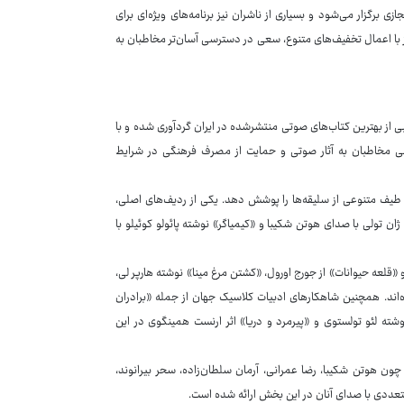
برگزار می‌شود و بسیاری از ناشران نیز برنامه‌های ویژه‌ای برای
یز با اعمال تخفیف‌های متنوع، سعی در دسترسی آسان‌تر مخاطبان به
بی از بهترین کتاب‌های صوتی منتشرشده در ایران گردآوری شده و با
ایش دسترسی مخاطبان به آثار صوتی و حمایت از مصرف فرهنگی در شرایط
حی شده و تلاش دارد طیف متنوعی از سلیقه‌ها را پوشش دهد. یکی از ردیف‌های اصلی،
تولی با صدای هوتن شکیبا و «کیمیاگر» نوشته پائولو کوئیلو با
ش دیگری با عنوان کتاب‌های ممنوعه تاریخ ایران و جهان، آثاری مانند «۱۹۸۴» و «قلعه حیوانات» از جورج اورول، «کشتن مرغ مینا» نوشته هارپر لی،
ند. همچنین شاهکارهای ادبیات کلاسیک جهان از جمله «برادران
وشته لئو تولستوی و «پیرمرد و دریا» اثر ارنست همینگوی در این
چون هوتن شکیبا، رضا عمرانی، آرمان سلطان‌زاده، سحر بیرانوند،
تعددی با صدای آنان در این بخش ارائه شده است.