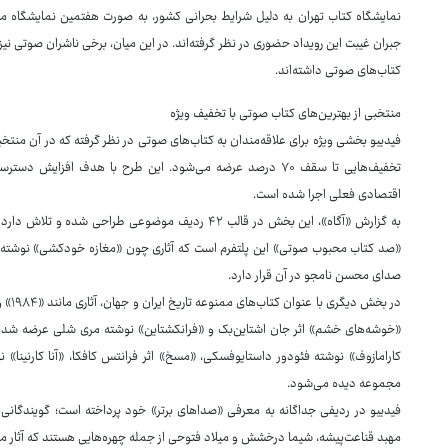
نمایشگاه کتاب تهران به دلیل شرایط بحرانی کشور، به صورت هفتمین نمایشگاه مجازی 
جبران غیبت این رویداد حضوری در نظر گرفته‌اند. در این میان، برخی ناشران صوتی ن
کتاب‌های صوتی داشته‌اند.
منتخبی از بهترین‌های کتاب صوتی با تخفیف ویژه
فیدیبو بخشی ویژه برای علاقه‌مندان به کتاب‌های صوتی در نظر گرفته که در آن منتخ
تخفیف‌هایی تا سقف ۷۰ درصد عرضه می‌شود. این طرح با هدف افز
اقتصادی فعلی اجرا شده است.
به گزارش «آگاه»، این بخش در قالب ۴۲ ردیف موضوعی طرا
«صد کتاب محبوب صوتی» این پلتفرم است که آثاری چون «مغازه خودکشی» نوشته ژان 
صدای محسن نامجو در آن قرار دارد.
در بخ
«خوشه‌های خشم» اثر جان اشتاین‌بک و «فرانکشتاین» نوشته مری شلی عرضه شده‌ا
کارامازوف» نوشته فئودور داستایوفسکی، «مسخ» اثر فرانتس کافکا، «آنا کارنینا» ن
مجموعه دیده می‌شود.
فیدیبو در ردیفی جداگانه به معرفی «صداهای برتر» خود پرداخته است؛ گویندگانی 
مهبد قناعت‌پیشه، شیما درخشش و میلاد فتوحی از جمله چهره‌هایی هستند که آثار م