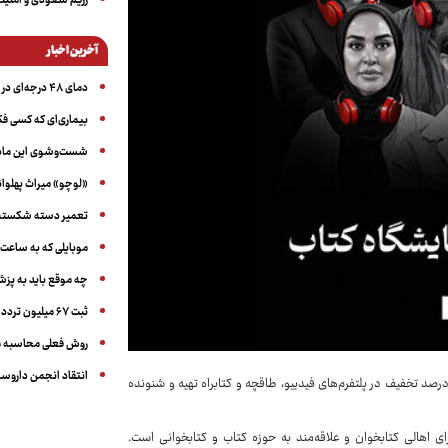
رژیم سعودی و امنیت 
آخرین اخبار
دمای ۴۸ درجه‌ای در اهواز
بیماری‌ای که کسی فکر
شست‌وشوی این ماده 
«لوچو» میراث پهلوان
تعمیر دسته شکسته عی
موبایلی که به ساعت
چه موقع باید به پز
ثبت ۶۷ میلیون تردد خودرویی در ایام اربعین امسال
روش فعلی محاسبه م
انتقاد انجمن داروساز
مخاطبان از روز پنج‌شنبه ۱۷ اردیبهشت می‌توانند همه کتاب‌های سماوا را با ۵۰ درصد تخفیف در پلتفرم‌های فیدیبو، طاقچه و کتابراه تهیه و شنونده
اهالی کتابخوان و علاقه‌مند به حوزه کتاب و کتابخوانی است.