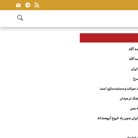
یران
سرخ
مند صیانت و مستندسازی است
نگ در میدان
ه یمن
یران بدون راه خروج آبرومندانه