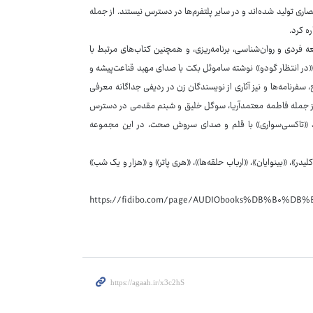
ری تولید شده‌اند و در سایر پلتفرم‌ها در دسترس نیستند. از جمله
ه کرد.
 فردی و روان‌شناسی، برنامه‌ریزی، و همچنین کتاب‌های مرتبط با
 «در انتظار گودو» نوشته ساموئل بکت با صدای مهبد قناعت‌پیشه و
 سفرنامه‌ها و نیز آثاری از نویسندگان زن در ردیفی جداگانه معرفی
نی از جمله فاطمه معتمدآریا، سوگل خلیق و شبنم مقدمی در دسترس
مانند «تاکسی‌سواری» با قلم و صدای سروش صحت، در این مجموعه
ر»، «بینوایان»، «ارباب حلقه‌ها»، «هری پاتر» و «هزار و یک شب»
 می‌توانند آثار منتخب را با تخفیف‌های اعلام‌شده، به این آدرس https://fidibo.com/page/AUDIObooks%DB%B۰%DB%B۳?