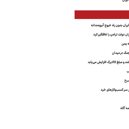
یران
یران بدون راه خروج آبرومندانه
ران دولت ترامپ را غافلگیر کرد
ه یمن
نگ در میدان
د و مبلغ کالابرگ افزایش می‌یابد
ب
سرخ
 سر کسب‌وکارهای خرد