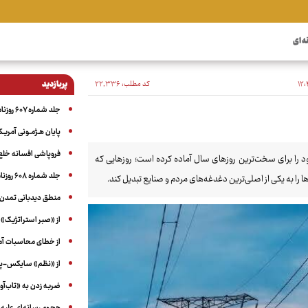
ه ای
کد مطلب:
۲۲٬۳۳۶
پربازدید
جلد شماره ۶۰۷ روزنامه آگاه
پایان هـژمـونی آمریـک
فروپاشی افسانه خلع
ود را برای سخت‌ترین روزهای سال آماده کرده است؛ روزهایی که
جلد شماره ۶۰۸ روزنامه آگاه
را به یکی از اصلی‌ترین دغدغه‌های مردم و صنایع تبدیل کند.
منطق دیدبانی تمدن 
از «صبر استراتژیک» 
از خطای محاسبات آمری
از «نظم» سایکس-پیک
ضربه زدن به «تاب‌آو