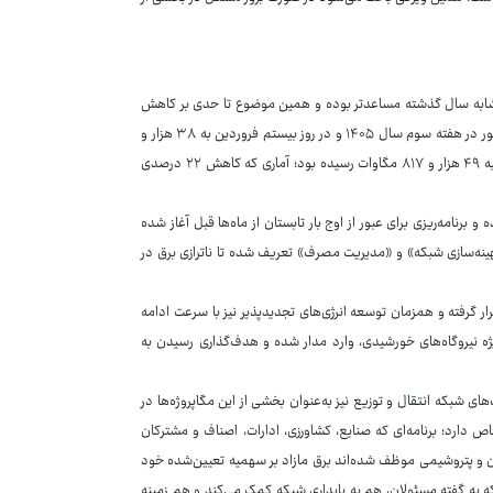
شابه سال گذشته مساعدتر بوده و همین موضوع تا حدی بر کاهش
مصرف برق تاثیر گذاشته است. بر اساس آمار رسمی، بیشینه تقاضای مصرف برق کشور در هفته سوم سال ۱۴۰۵ و در روز بیستم فروردین به ۳۸ هزار و
۷۵۵ مگاوات رسید؛ این در حالی است که در مدت مشابه سال گذشته مصرف برق به ۴۹ هزار و ۸۱۷ مگاوات رسیده بود؛ آماری که کاهش ۲۲ درصدی
رنامه‌ریزی برای عبور از اوج بار تابستان از ماه‌ها قبل آغاز شده
 «توسعه و بهینه‌سازی شبکه» و «مدیریت مصرف» تعریف شده تا ناترازی برق در
ار گرفته و همزمان توسعه انرژی‌های تجدیدپذیر نیز با سرعت ادامه
۴ مگاوات ظرفیت تجدیدپذیر، به‌ویژه نیروگاه‌های خورشیدی، وارد مدار شده و هدف‌گذاری رسیدن به
های شبکه انتقال و توزیع نیز به‌عنوان بخشی از این مگاپروژه‌ها در
 دارد؛ برنامه‌ای که صنایع، کشاورزی، ادارات، اصناف و مشترکان
سیمان و پتروشیمی موظف شده‌اند برق مازاد بر سهمیه تعیین‌شده خود
ی که به گفته مسئولان، هم به پایداری شبکه کمک می‌کند و هم زمینه