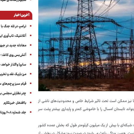
هجوم رسانه‌ای علیه ا
آخرین اخبار
ترامپ در تله جنگ با ا
آتلانتیک: تاب‌آوری ای
معادله جدید در جبه
آتش‌بس روی کاغذ؛ ج
سایپا واگذار خواهد ش
مرز باریک نقد و تخری
قیام سبز پرچم‌های 
چتر نظارتی مجلس بر
ه‌ها نیز ممکن است تحت تاثیر شرایط خاص و محدودیت‌های ناشی از
باافتخار، خبرنگارم
و امیدوار است اجرای ۱۴ مگاپروژه صنعت برق بتواند تابستان امسال را با خاموشی کمتر و پایداری بیشتر پشت سر
جلد شماره ۶۰۸ روزنامه آگاه
ود؛ شبکه‌ای با بیش از یک میلیون کیلومتر طول که بخش عمده کشور
ده است. همین ویژگی باعث می‌شود در صورت بروز مشکل در بخشی از