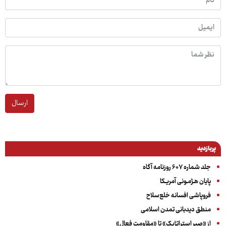
ارسال
پربازدید
جلد شماره ۶۰۷ روزنامه آگاه
پایان هـژمـونی آمریـکا
فروپاشی افسانه خلع‌سلاح
منطق دیدبانی تمدن اسلامی
از «صبر استراتژیک» تا «مقاومت فعال»