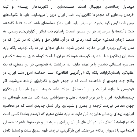
بی‌بدیل رسانه‌های دیجیتال است. مستندسازی از «تجربه‌های زیسته» و ثبت
خرده‌روایت‌هایی که مجموعا کلان‌روایت اقتدار ایران عزیز را می‌سازند، باید با تکنیک‌های
نوین قصه‌گویی گره بخورد. موسیقی باید طنین‌انداز حماسه‌ای باشد که نه فقط گذشته،
بلکه «آینده» را می‌سازد. در این مسیر، ادبیات پایداری باید فراتر از گزارش‌های رسمی، به
سمت «رمان تمدنی» حرکت کند؛ رمانی که در آن، تقابل حق و باطل، نه در انتزاع، که در
متن زندگی روزمره ایرانی مقاوم، تصویر شود. فضای مجازی نیز نه یک تهدید، بلکه باید
به‌عنوان «خاکریز خط مقدم» نگریسته شود که در آن، قطعات کوتاه هنری، وظیفه شکستن
محاصره تبلیغاتی دشمن را بر عهده دارند. لذا بازگشت به فردوسی در این مقطع، نه یک
عقب‌گرد باستان‌گرایانه، بلکه یک «بازآفرینی انقلابی» است. حماسه امروز ملت ایران، در
واقع جلد جدیدی از شاهنامه است که با جوهر خون و تکنولوژی نوشته می‌شود. اگر
فردوسی با واژه، ایرانیت را از اضمحلال نجات داد، هنرمند امروز باید با «روایتگری
چندرسانه‌ای»، ایران را در برابر تجزیه ذهنی و جغرافیایی بیمه کند. مفاهیم قهرمانی در
جهان معاصر، نیازمند ترجمه‌ای بصری و شنیداری برای نسل جدیدی است که در محاصره
ابرقهرمان‌های پوشالی هالیوود قرار دارد. ما باید نشان دهیم که «رستم زمانه» کسی است
که در آزمایشگاه‌های نانو، در اتاق‌های فرمان پهپادی و موشکی و در صفوف فشرده همدلی
اجتماعی، با «دیوان زمانه» می‌جنگد. این بازآفرینی، نیازمند فهم عمیق سنت و تسلط کامل