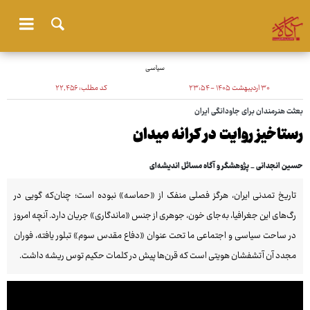
سیاسی
۳۰ اردیبهشت ۱۴۰۵ - ۲۳:۵۴
کد مطلب:
۲۲٬۴۵۶
بعثت هنرمندان برای جاودانگی ایران
رستاخیز روایت در کرانه میدان
حسین انجدانی _ پژوهشگر و آگاه مسائل اندیشه‌ای
تاریخ تمدنی ایران، هرگز فصلی منفک از «حماسه» نبوده است؛ چنان‌که گویی در
رگ‌های این جغرافیا، به‌جای خون، جوهری از جنس «ماندگاری» جریان دارد. آنچه امروز
در ساحت سیاسی و اجتماعی ما تحت عنوان «دفاع مقدس سوم» تبلور یافته، فوران
مجدد آن آتشفشان هویتی است که قرن‌ها پیش در کلمات حکیم توس ریشه داشت.