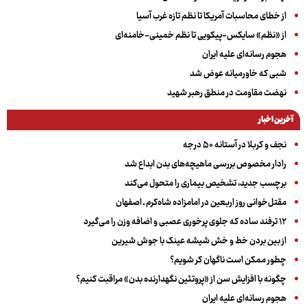
از خطای محاسبات آمریکا تا نظم تازه غرب آسیا
از «نظم» سایکس-پیکویی تا نظم خمینی-خامنه‌ای
هجوم رسانه‌ای علیه ایران
شبی که خاورمیانه عوض شد
نهضت مقاومت در منطق رهبر شهید
آخرین اخبار
نجف و کربلا در آستانه ۵۰ درجه
رادار مخصوص بررسی ماهیچه‌های بدن ابداع شد
برچسب جدید، تشخیص بیماری را متحول می‌کند
مقتل‌خوانی روز اربعین در امامزاده شاه‌کرم ـ اصفهان
۱۲ ترفند ساده که جلوی پرخوری عصبی و اضافه ‌وزن را می‌گیرد
از بین بردن خط و خش شیشه عینک با جوش شیرین
چطور ممکن است ناگهان کر شویم؟
چگونه با افزایش سن از «پروتئین نگهدارنده بدن» مراقبت کنیم؟
هجوم رسانه‌ای علیه ایران