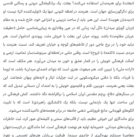
«بعثت» برای هنرمندان استفاده می‌کنند؟ بعثت، یک برانگیختگی درونی و رسالتی قدسی
برای دگرگون‌سازی جهان است. هنرمند در لحظه کنونی، تنها یک «تولیدکننده اثر» نیست؛ او
«دیده‌بان هویت» است. این هنر، باید از ساحت تزیینی و انتزاعی خود خارج شده و به مقام
«زبان گویای میدان» نائل آید؛ زبانی که در عین وفاداری به زیبایی‌شناسی، حامل «حقیقت
عریان مقاومت» باشد. پیوند میان این بعثت با خیزش ملت، پیوندی اندام‌وار است. هنر
نباید خود را در برج عاجی دور از تلاطم‌های کوچه و خیابان تعریف کند. نسبت هنرمند با
مردم، نسبت «کلمه» با «روح» است. وقتی ملتی در لحظه‌ای سرنوشت‌ساز، تمامیت ارضی و
اصالت فرهنگی خویش را در قمار عشق و خون به میدان می‌آورد، هنر مکلف است که
«اراده ملی» را تبیین کند. هنر مبعوث، هنری است که بتواند «صدای میدان» باشد، نه لزوما
با فریاد، بلکه با دقتی میکروسکوپی در ثبت جزئیات ایثار و لایه‌های پنهان شجاعت. این
بعثت یعنی هنرمند، دوربین، قلم و قلم‌موی خویش را به امتداد آن دستانی تبدیل کند که
در سنگرهای دفاع، پرچم مقدس ایران اسلامی را برافراشته نگه داشتند. کنش فرهنگی در
این ساحت، تنها یک بازنمایی نیست، بلکه یک «کنشگری راهبردی» است که با تثبیت
الگوهای قهرمانی، مانع فروپاشی ذهنی جامعه در برابر هجمه‌های ناامیدکننده می‌شود.
برای ماندگاری این خیزش عظیم، باید از قالب‌های سنتی و کلیشه‌ای عبور کرد. ثبت خاطرات
و روایت‌های میدانی، خمیرمایه اولیه هر نهضت فرهنگی است، اما ماندگاری در «زیست‌جهان
معاصر» مستلزم بهره‌گیری از جادوی سینما، ظرفیت بی‌پایان هنرهای تجسمی و نفوذ