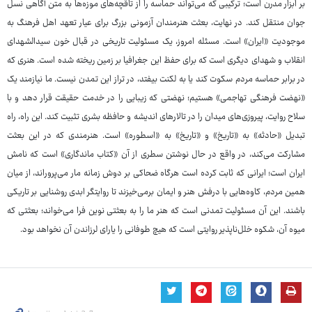
بر ابزار مدرن است؛ ترکیبی که می‌تواند حماسه را از تاقچه‌های موزه‌ها به متن آگاهی نسل
جوان منتقل کند. در نهایت، بعثت هنرمندان آزمونی بزرگ برای عیار تعهد اهل فرهنگ به
موجودیت «ایران» است. مسئله امروز، یک مسئولیت تاریخی در قبال خون سیدالشهدای
انقلاب و شهدای دیگری است که برای حفظ این جغرافیا بر زمین ریخته شده است. هنری که
در برابر حماسه مردم سکوت کند یا به لکنت بیفتد، در تراز این تمدن نیست. ما نیازمند یک
«نهضت فرهنگی تهاجمی» هستیم؛ نهضتی که زیبایی را در خدمت حقیقت قرار دهد و با
سلاح روایت، پیروزی‌های میدان را در تالارهای اندیشه و حافظه بشری تثبیت کند. این راه، راه
تبدیل «حادثه» به «تاریخ» و «تاریخ» به «اسطوره» است. هنرمندی که در این بعثت
مشارکت می‌کند، در واقع در حال نوشتن سطری از آن «کتاب ماندگاری» است که نامش
ایران است؛ ایرانی که ثابت کرده است هرگاه ضحاکی بر دوش زمانه مار می‌پروراند، از میان
همین مردم، کاوه‌هایی با درفش هنر و ایمان برمی‌خیزند تا روایتگر ابدی روشنایی بر تاریکی
باشند. این آن مسئولیت تمدنی است که هنر ما را به بعثتی نوین فرا می‌خواند؛ بعثتی که
میوه آن، شکوه خلل‌ناپذیر روایتی است که هیچ طوفانی را یارای لرزاندن آن نخواهد بود.