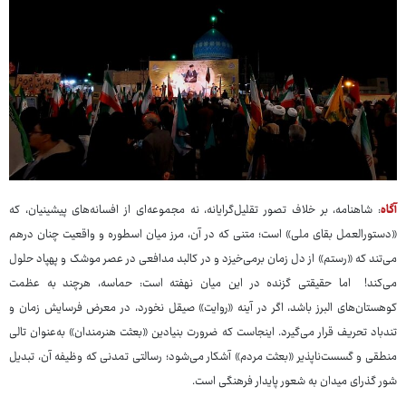
آگاه
: شاهنامه، بر خلاف تصور تقلیل‌گرایانه، نه مجموعه‌ای از افسانه‌های پیشینیان، که
«دستورالعمل بقای ملی» است؛ متنی که در آن، مرز میان اسطوره و واقعیت چنان درهم
می‌تند که «رستم» از دل زمان برمی‌خیزد و در کالبد مدافعی در عصر موشک و پهپاد حلول
می‌کند! اما حقیقتی گزنده در این میان نهفته است: حماسه، هرچند به عظمت
کوهستان‌های البرز باشد، اگر در آینه «روایت» صیقل نخورد، در معرض فرسایش زمان و
تندباد تحریف قرار می‌گیرد. اینجاست که ضرورت بنیادین «بعثت هنرمندان» به‌عنوان تالی
منطقی و گسست‌ناپذیر «بعثت مردم» آشکار می‌شود؛ رسالتی تمدنی که وظیفه آن، تبدیل
شور گذرای میدان به شعور پایدار فرهنگی است.