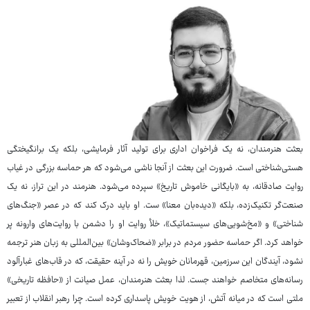
بعثت هنرمندان، نه یک فراخوان اداری برای تولید آثار فرمایشی، بلکه یک برانگیختگی
هستی‌شناختی است. ضرورت این بعثت از آنجا ناشی می‌شود که هر حماسه بزرگی در غیاب
روایت صادقانه، به «بایگانی خاموش تاریخ» سپرده می‌شود. هنرمند در این تراز، نه یک
صنعت‌گر تکنیک‌زده، بلکه «دیده‌بان معنا» ست. او باید درک کند که در عصر «جنگ‌های
شناختی» و «مخ‌شویی‌های سیستماتیک»، خلأ روایت او را دشمن با روایت‌های وارونه پر
خواهد کرد. اگر حماسه حضور مردم در برابر «ضحاک‌وشان» بین‌المللی به زبان هنر ترجمه
نشود، آیندگان این سرزمین، قهرمانان خویش را نه در آینه حقیقت، که در قاب‌های غبارآلود
رسانه‌های متخاصم خواهند جست. لذا بعثت هنرمندان، عمل صیانت از «حافظه تاریخی»
ملتی است که در میانه آتش، از هویت خویش پاسداری کرده است. چرا رهبر انقلاب از تعبیر