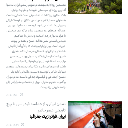
نخستین روز از اردیبهشت‌ در تقویم رسمی ایران، نه تنها
آغازین روزهای سرمستی طبیعت و طراوت بهاری،
بلکه سالروز بزرگداشت شخصیتی است که قرن‌هاست
به عنوان معمار کلام و مهندس اخلاق در فرهنگ ایرانی
و جهانی شناخته می‌شود. ابومحمد مصلح‌الدین بن
عبدالله، متخلص به سعدی، شاعری که عطر سخنش
با طراوت بهار درهم ‌آمیخته و نامش با مفاهیم
بنیادین انسانی نظیر عدالت، صلح و همدلی پیوند
خورده است. روز اول اردیبهشت که یادآور آغاز نگارش
شاهکار جاودان او، گلستان، در سال ۶۵۶ هجری
قمری است، از سال ۱۳۸۱ به عنوان روز ملی سعدی
برگزیده شد تا فرصتی برای بازخوانی اندیشه‌هایی
باشد که مرزهای زمان و مکان را درنوردیده‌اند. سعدی
تنها یک شاعر یا نویسنده نیست، بلکه او را باید یک
مصلح اجتماعی و فیلسوف زندگی دانست که در دوران
پرآشوب هجوم مغول، نوری از حکمت و مدارا را در جان
جامعه ایرانی برافروخت.
۱۴۰۵.۰۲.۰۱
تمدن ایرانی، از حماسه فردوسی تا پیچ
تاریخی عصر حاضر
ایران، فراتر از یک جغرافیا
۱۴۰۵.۰۱.۳۰