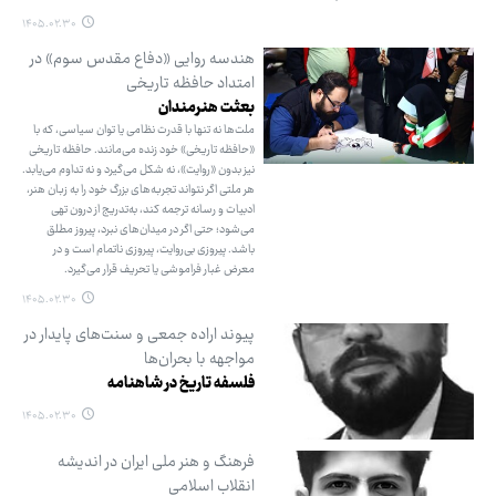
۱۴۰۵.۰۲.۳۰
هندسه روایی «دفاع مقدس سوم» در
امتداد حافظه تاریخی
بعثت هنرمندان
ملت‌ها نه تنها با قدرت نظامی یا توان سیاسی، که با
«حافظه تاریخی» خود زنده می‌مانند. حافظه تاریخی
نیز بدون «روایت»، نه شکل می‌گیرد و نه تداوم می‌یابد.
هر ملتی اگر نتواند تجربه‌های بزرگ خود را به زبان هنر،
ادبیات و رسانه ترجمه کند، به‌تدریج از درون تهی
می‌شود؛ حتی اگر در میدان‌های نبرد، پیروز مطلق
باشد. پیروزی بی‌روایت، پیروزی ناتمام است و در
معرض غبار فراموشی یا تحریف قرار می‌گیرد.
۱۴۰۵.۰۲.۳۰
پیوند اراده جمعی و سنت‌های پایدار در
مواجهه با بحران‌ها
فلسفه تاریخ در شاهنامه
۱۴۰۵.۰۲.۳۰
فرهنگ و هنر ملی ایران در اندیشه
انقلاب اسلامی