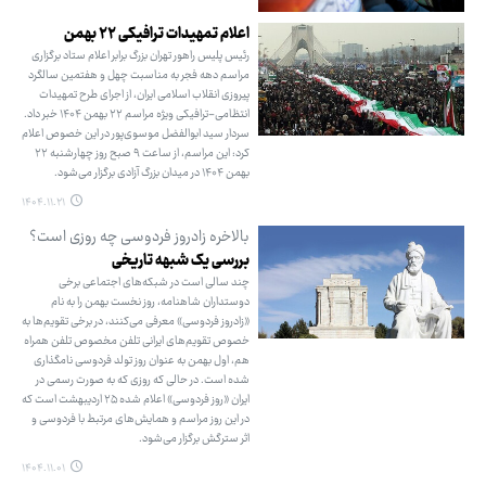
اعلام تمهیدات ترافیکی ۲۲ بهمن
رئیس پلیس راهور تهران بزرگ برابر اعلام ستاد برگزاری
مراسم دهه فجر به مناسبت چهل و هفتمین سالگرد
پیروزی انقلاب اسلامی ایران، از اجرای طرح تمهیدات
انتظامی-ترافیکی ویژه مراسم ۲۲ بهمن ۱۴۰۴ خبر داد.
سردار سید ابوالفضل موسوی‌پور در این خصوص اعلام
کرد: این مراسم، از ساعت ۹ صبح روز چهارشنبه ۲۲
بهمن ۱۴۰۴ در میدان بزرگ آزادی برگزار می‌شود.
۱۴۰۴.۱۱.۲۱
بالاخره زادروز فردوسی چه روزی است؟
بررسی یک شبهه تاریخی
چند سالی است در شبکه‌های اجتماعی برخی
دوستداران شاهنامه، روز نخست بهمن‌ را به نام
«زادروز فردوسی» معرفی می‌کنند، در برخی تقویم‌ها به
خصوص تقویم‌های ایرانی تلفن مخصوص تلفن همراه
هم، اول بهمن به عنوان روز تولد فردوسی نامگذاری
شده است. در حالی که روزی که به صورت رسمی در
ایران «روز فردوسی» اعلام شده ۲۵ اردیبهشت است که
در این روز مراسم و همایش‌های مرتبط با فردوسی و
اثر سترگش برگزار می‌شود.
۱۴۰۴.۱۱.۰۱