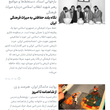
بازخوانی اسناد، دستخط‌ها و مواضع
رهبر شهید انقلاب اسلامی درباره میراث
‌فرهنگی
نگاه بلند حفاظتی به میراث فرهنگی
ایران
حفظ میراث فرهنگی در جمهوری اسلامی تنها یک
وظیفه اداری یا عمرانی نبوده است. در منظومه فکری
رهبر شهید انقلاب اسلامی، این حوزه با مفاهیمی
همچون هویت ملی، اعتمادبه‌نفس ایرانی، عبرت
تاریخی، تمدن اسلامی ـ ایرانی و حتی اقتدار آینده کشور
پیوند خورده بود. مرور دستخط‌ها، بازدیدهای میدانی،
سخنرانی‌ها و توصیه‌های ایشان نشان می‌دهد که
میراث فرهنگی در نگاه رهبر شهید صرفا مجموعه‌ای از
بناهای تاریخی یا اشیای موزه‌ای نبود، بلکه حافظه
زنده یک ملت و سرمایه‌ای برای آینده ایران به شمار
می‌رفت.
۱۴۰۵.۰۴.۱۵
روایت ماندگار ایران، هنرمند و زن
از شاهنامه تا امروز
دکتر نصیبه سادات حسینی - پژوهشگر و مدرس
مطالعات زن و خانواده: وقتی از شاهنامه سخن
می‌گوییم، از یک متن ادبی صرف حرف نمی‌زنیم؛ از