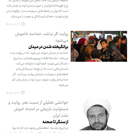
حافظه تاریخی یک ملت سخن می‌گوییم، از متنی که
روح قهرمانانه ایرانیان را صورت‌بندی کرده و نشان داده
است که ایران در لحظه‌های سرنوشت‌ساز، چگونه از دل
رنج و تهدید، معنای ایستادگی و هویت را می‌سازد.
۱۴۰۵.۰۲.۳۱
روایت اگر نباشد، حماسه خاموش
می‌شود
برانگیخته شدن در میدان
حماسه در میدان متولد می‌شود، اما در روایت زنده
می‌ماند. ملت‌ها فقط با پیروزی‌هایشان در تاریخ
ماندگار نمی‌شوند؛ آنچه آنها را جاودانه می‌کند،
داستان‌هایی است که از رنج‌ها، ایستادگی‌ها و
لحظه‌های سرنوشت‌سازشان روایت می‌کنند. اگر
حماسه‌ای روایت نشود، دیر یا زود در غبار زمان گم
می‌شود.
۱۴۰۵.۰۲.۳۱
خوانشی تحلیلی از نسبت هنر، روایت و
مسئولیت تاریخی در امتداد خیزش
ملت ایران
از سنگر تا صحنه
در تاریخ ملت‌ها، لحظه‌هایی وجود دارد که نه تنها