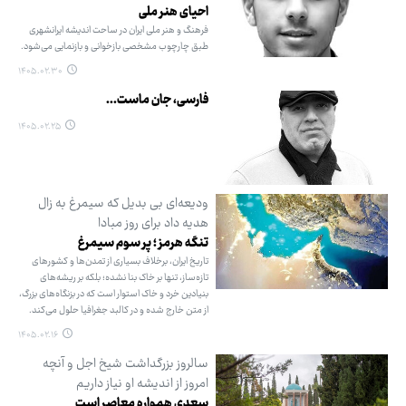
احیای هنر ملی
فرهنگ و هنر ملی ایران در ساحت اندیشه ایرانشهری
طبق چارچوب مشخصی بازخوانی و بازنمایی می‌شود.
۱۴۰۵.۰۲.۳۰
فارسی، جان ماست...
۱۴۰۵.۰۲.۲۵
ودیعه‌ای بی بدیل که سیمرغ به زال
هدیه داد برای روز مبادا
تنگه هرمز ؛ پر سوم سیمرغ
تاریخ ایران، برخلاف بسیاری از تمدن‌ها و کشورهای
تازه‌ساز، تنها بر خاک بنا نشده؛ بلکه بر ریشه‌های
بنیادین خرد و خاک استوار است که در بزنگاه‌های بزرگ،
از متن خارج شده و در کالبد جغرافیا حلول می‌کند.
۱۴۰۵.۰۲.۱۶
سالروز بزرگداشت شیخ اجل و آنچه
امروز از اندیشه او نیاز داریم
سعدی همواره معاصر است