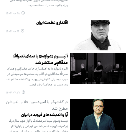
شاپور، پادشاه ساسانی (ایران) همراه با برنامه‌هایی
ویژه و انبوه جمعیت علاقه‌مند بود.
۱۴۰۴.۰۸.۱۸
اقتدار و عظمت ایران
۱۴۰۴.۰۸.۱۶
آلبـــــــــوم «دوازده» با صدای نصرالله
مدقالچی منتشر شد
آلبوم «دوازده» به آهنگسازی حامد مختارانی و صدای
نصرالله مدقالچی در قالب یک مجموعه موسیقایی در
حوزه موسیقی تلفیقی طی روزهای گذشته منتشر شد
و در دسترس مخاطبان قرار گرفت.
۱۴۰۴.۰۷.۲۷
در گفت‌وگو با امیرحسین جلالی ندوشن
مطرح شد
آرا و اندیشه‌های فروید در ایران
بیست‌وسوم سپتامبر مصادف با اول مهر، سال‌مرگ
زیگموند فروید، عصب‌شناس اتریشی و بنیان‌گذار
دانش روان‌کاوی و روش بالینی برای ارزیابی و درمان