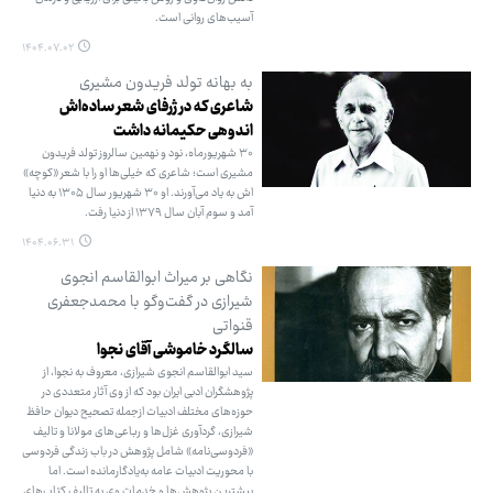
آسیب‌های روانی است.
۱۴۰۴.۰۷.۰۲
به بهانه تولد فریدون مشیری
شاعری که در ژرفای شعر ساده‌اش
اندوهی حکیمانه داشت
۳۰ شهریورماه، نود و نهمین سالروز تولد فریدون
مشیری است؛ شاعری که خیلی‌ها او را با شعر «کوچه»
اش به یاد می‌آورند. او ۳۰ شهریور سال ۱۳۰۵ به دنیا
آمد و سوم آبان سال ۱۳۷۹ از دنیا رفت.
۱۴۰۴.۰۶.۳۱
نگاهی بر میراث ابوالقاسم انجوی
شیرازی در گفت‌وگو با محمدجعفری
قنواتی
سالگرد خاموشی آقای نجوا
سید ابوالقاسم انجوی شیرازی، معروف به نجوا، از
پژوهشگران ادبی ایران بود که از وی آثار متعددی در
حوزه‌های مختلف ادبیات ازجمله تصحیح دیوان حافظ
شیرازی، گردآوری غزل‌ها و رباعی‌های مولانا و تالیف
«فردوسی‌نامه» شامل پژوهش در باب زندگی فردوسی
با محوریت ادبیات عامه به‌یادگارمانده است. اما
بیشترین پژوهش‌ها و خدمات وی به تالیف کتاب‌های