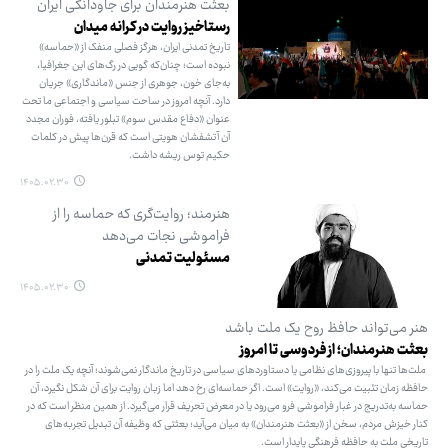
بعثت هنرمندان برای جاودانگی ایران
رستاخیز روایت در کرانه میدان
تاریخ تمدنی ایران، هرگز فصلی منفک از «حماسه»
نبوده است؛ چنان‌که گویی در رگ‌های این جغرافیا،
به‌جای خون، جوهری از جنس «ماندگاری» جریان
دارد. آنچه امروز در ساحت سیاسی و اجتماعی ما تحت
عنوان «دفاع مقدس سوم» تبلور یافته، فوران مجدد
آن آتشفشان هویتی است که قرن‌ها پیش در کلمات
حکیم توس ریشه داشت.
۱۴۰۵.۰۲.۳۰
هنرمند؛ روایت‌گری که حماسه را از
فراموشی نجات می‌دهد
مسئولیت تمدنی
۱۴۰۵.۰۲.۳۰
هنر می‌تواند حافظ روح یک ملت باشد
بعثت هنرمندان؛ از فردوسی تا امروز
ملت‌ها تنها با پیروزی‌های نظامی یا دستاوردهای سیاسی در تاریخ ماندگار نمی‌شوند؛ آنچه یک ملت را در
حافظه زمان تثبیت می‌کند، «روایت» است. اگر حماسه‌ای رخ دهد اما زبان روایت برای آن شکل نگیرد، آن
حماسه به‌تدریج در غبار فراموشی فرو می‌رود یا در معرض تحریف قرار می‌گیرد. از همین منظر است که در
کنار خیزش مردم، سخن از «بعثت هنرمندان» به میان می‌آید؛ بعثتی که وظیفه آن تبدیل تجربه‌های
تاریخی ملت به حافظه فرهنگی پایدار است.