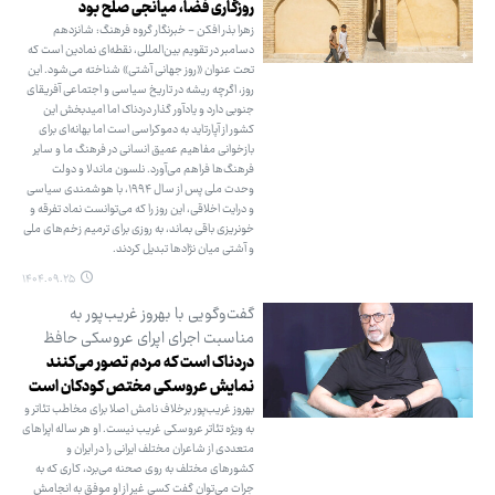
روزگاری فضا، میانجی صلح بود
زهرا بذر افکن - خبرنگار گروه فرهنگ: شانزدهم
دسامبر در تقویم بین‌المللی، نقطه‌ای نمادین است که
تحت عنوان «روز جهانی آشتی» شناخته می‌شود. این
روز، اگرچه ریشه در تاریخ سیاسی و اجتماعی آفریقای
جنوبی دارد و یادآور گذار دردناک اما امیدبخش این
کشور از آپارتاید به دموکراسی است اما بهانه‌ای برای
بازخوانی مفاهیم عمیق انسانی در فرهنگ ما و سایر
فرهنگ‌ها فراهم می‌آورد. نلسون ماندلا و دولت
وحدت ملی پس از سال ۱۹۹۴، با هوشمندی سیاسی
و درایت اخلاقی، این روز را که می‌توانست نماد تفرقه و
خونریزی باقی بماند، به روزی برای ترمیم زخم‌های ملی
و آشتی میان نژادها تبدیل کردند.
۱۴۰۴.۰۹.۲۵
گفت‌وگویی با بهروز غریب‌پور به
مناسبت اجرای اپرای عروسکی حافظ
دردناک است که مردم تصور می‌کنند
نمایش عروسکی مختص کودکان است
بهروز غریب‌پور برخلاف نامش اصلا برای مخاطب تئاتر و
به ویژه تئاتر عروسکی غریب نیست. او هر ساله اپراهای
متعددی از شاعران مختلف ایرانی را در ایران و
کشورهای مختلف به روی صحنه می‌برد، کاری که به
جرات می‌توان گفت کسی غیر از او موفق به انجامش