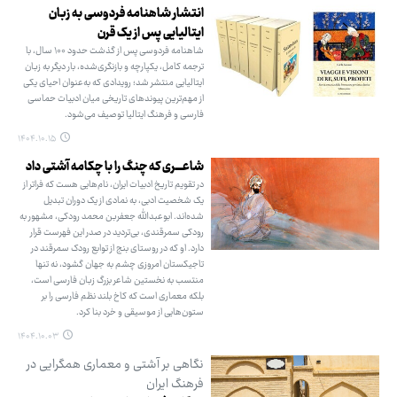
انتشار شاهنامه فردوسی به زبان
ایتالیایی پس از یک قرن
شاهنامه فردوسی پس از گذشت حدود ۱۰۰ سال، با
ترجمه کامل، یکپارچه و بازنگری‌شده، بار دیگر به زبان
ایتالیایی منتشر شد؛ رویدادی که به‌عنوان احیای یکی
از مهم‌ترین پیوندهای تاریخی میان ادبیات حماسی
فارسی و فرهنگ ایتالیا توصیف می‌شود.
۱۴۰۴.۱۰.۱۵
شاعــــری که چنگ را با چکامه آشتی داد
در تقویم تاریخ ادبیات ایران، نام‌هایی هست که فراتر از
یک شخصیت ادبی، به نمادی از یک دوران تبدیل
شده‌اند. ابوعبدالله جعفربن محمد رودکی، مشهور به
رودکی سمرقندی، بی‌تردید در صدر این فهرست قرار
دارد. او که در روستای بنج از توابع رودک سمرقند در
تاجیکستان امروزی چشم به جهان گشود، نه تنها
منتسب به نخستین شاعر بزرگ زبان فارسی است،
بلکه معماری است که کاخ بلند نظم فارسی را بر
ستون‌هایی از موسیقی و خرد بنا کرد.
۱۴۰۴.۱۰.۰۳
نگاهی بر آشتی و معماری همگرایی در
فرهنگ ایران