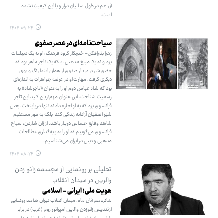
آن هم در طول سالیان دراز و با این کیفیت نشده
است.
۱۴۰۴.۰۹.۲۴
سیاحت‌نامه‌ای در عصر صفوی
زهرا بذرافکن- خبرنگار گروه فرهنگ: او نه یک دیپلمات
بود و نه یک مبلغ مذهبی، بلکه یک تاجر ماهر بود که
حضورش در دربار صفوی از همان ابتدا رنگ و بوی
دیگری گرفت. مهارت او در عرضه جواهرات به اندازه‌ای
بود که شاه عباس دوم او را به‌عنوان «تاجرشاه» به
رسمیت شناخت. این عنوان مهم‌ترین کلید این تاجر
فرانسوی بود که به او اجازه داد نه تنها در پایتخت، یعنی
شهر اصفهان آزادانه زندگی کند، بلکه به طور مستقیم
شاهد وقایع حساس دربار باشد. از ژان شاردن، سیاح
فرانسوی می‌گوییم که او را به پایه‌گذاری مطالعات
مذهبی و دینی در ایران می‌شناسیم.
۱۴۰۴.۰۸.۲۶
تحلیلی بر رونمایی از مجسمه زانو زدن
والرین در میدان انقلاب
هویت ملی؛ ایرانی - اسلامی
شانزدهم آبان ماه، میدان انقلاب تهران شاهد رونمایی
از تندیس زانوزدن والرین امپراتور روم (غرب) در برابر