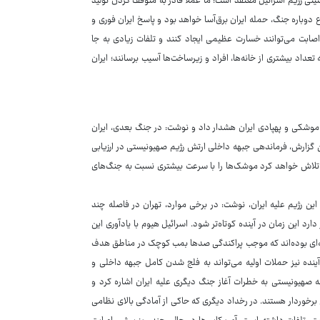
نیتی رژیم اسرائیل معتقد است: ما عملا قادر به متوقف کردن تولید
دوباره جنگ، حمله ایران برق‌آسا خواهد بود و پاسخ ایران فوری و
صابت می‌توانند خسارت عظیمی ایجاد کنند و تلفات زیادی به جا
داد بیشتری از خانه‌ها، افراد و زیرساخت‌ها آسیب برسانند؛ ایران
ع موشکی و پهپادی ایران هشدار داد و نوشت: در جنگ بعدی، ایران
ن گزارش، فرماندهی جبهه داخلی ارتش رژیم صهیونیستی در ارزیابی
ا تلاش خواهد کرد موشک‌ها را با سرعت بیشتری نسبت به جنگ‌های
ن رژیم علیه ایران، نوشت: در برخی موارد، تهران در فاصله چند
رد این زمان در آینده کوتاه‌تر شود. اسرائیل هیوم با یادآوری این
‌ای بوده‌اند که موجب پراکندگی صدها بمب کوچک در مناطق هدف
ده نیز حملات اولیه می‌تواند به فلج شدن کامل جبهه داخلی و
 صهیونیستی به خطرات آغاز جنگ دیگری علیه ایران اشاره کرد و
خوردار هستند. در رخداد دیگری که حاکی از آمادگی بالای نظامی