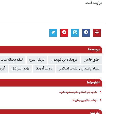
درآورده است.
برچسب‌ها
خلیج فارس‌
فرودگاه بن گوریون
دریای سرخ
تنگه باب‌المندب
سپاه پاسداران انقلاب اسلامی
دولت آمریکا
رژیم اسرائیل
آمری
اخبار مرتبط
شاید باب‌المندب هم مسدود شود
چشم جادویـی یمنی‌ها
نظر شما