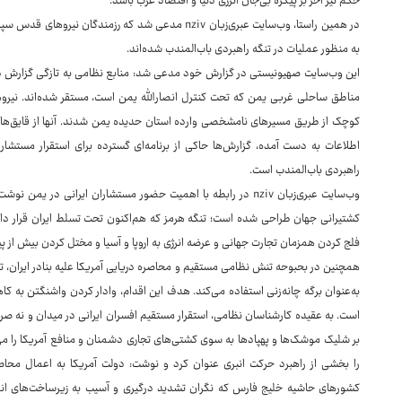
حکم تیر آخر بر پیکره بی‌جان انرژی دنیا و اقتصاد غرب باشد.
در همین راستا، وب‌سایت عبری‌زبان nziv مدعی شد که رزمن
به منظور عملیات در تنگه راهبردی باب‌المندب شده‌اند.
این وب‌سایت صهیونیستی در گزارش خود مدعی شد: منابع نظامی به تازگی گزارش دا
مناطق ساحلی غربی یمن که تحت کنترل انصارالله یمن است، مستقر شده‌اند. نیروها
کوچک از طریق مسیرهای نامشخصی وارده استان حدیده یمن شدند. آنها از قایق‌هایی 
اطلاعات به دست آمده، گزارش‌ها حاکی از برنامه‌ای گسترده برای استقرار مستشا
راهبردی باب‌المندب است.
وب‌سایت عبری‌زبان nziv در رابطه با اهمیت حضور مستشاران ایرانی 
کشتیرانی جهان طراحی شده است؛ تنگه هرمز که هم‌اکنون تحت تسلط ایران قرار دارد 
فلج کردن همزمان تجارت جهانی و عرضه انرژی به اروپا و آسیا و مختل کردن بیش از 
همچنین در بحبوحه تنش نظامی مستقیم و محاصره دریایی آمریکا علیه بنادر ایران، ته
به‌عنوان برگه چانه‌زنی استفاده می‌کند. هدف این اقدام، وادار کردن واشنگتن به کا
است. به عقیده کارشناسان نظامی، استقرار مستقیم افسران ایرانی در میدان و نه صرفا
را بخشی از راهبرد حرکت انبری عنوان کرد و نوشت: دولت آمریکا به اعمال محاصر
کشورهای حاشیه خلیج فارس که نگران تشدید درگیری و آسیب به زیرساخت‌های انرژی