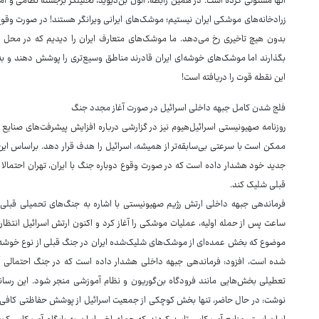
آنها مستولی کرده است. در همین رابطه، آلون بن‌دیوید، تحلیلگر برجسته نظامی و ام
زرادخانه‌های موشکی ایران نیستیم؛ موشک‌های ایرانی ویرانگر هستند! در صورت وقوع 
بدون هیچ تاخیری رخ می‌دهد. ما موشک‌های متعارف ایران را دیدیم که در محل ا
بگذارند اما موشک‌های خوشه‌ای ایران قادرند مناطق وسیع‌تری را پوشش دهند و به تع
این نقطه قوت را دریافته است!
فلج شدن کامل جبهه داخلی اسرائیل در صورت آغاز مجدد جنگ
روزنامه صهیونیستی اسرائیل‌هیوم نیز در گزارشی درباره افزایش پیشرفت‌های صنای
ممکن است با سرعتی بی‌سابقه‌تر از همیشه، اسرائیل را هدف قرار دهد. براساس ای
جدید خود هشدار داده است که در صورت وقوع دوباره جنگ با ایران، تهران احتمال
قبلی شلیک کند.
فرماندهی جبهه داخلی ارتش رژیم صهیونیستی با اشاره به جنگ‌های تحمیلی قبلی ای
ساعت پس از حمله اولیه، عملیات موشکی را آغاز کرد و اکنون ارتش اسرائیل انتظار دا
موضوع که بخش عمده‌ای از موشک‌های شلیک‌شده ایران در جنگ قبلی از نوع خوشه
شده است، افزود: فرماندهی جبهه داخلی هشدار داده است که در جنگ احتمالی آین
تعطیلی بخش‌هایی مانند فرودگاه بن‌گوریون و نظام آموزشی منجر شود. این رسانه
نوشت: در حال حاضر، تنها بخش کوچکی از جمعیت اسرائیل از پوشش حفاظتی کافی بر