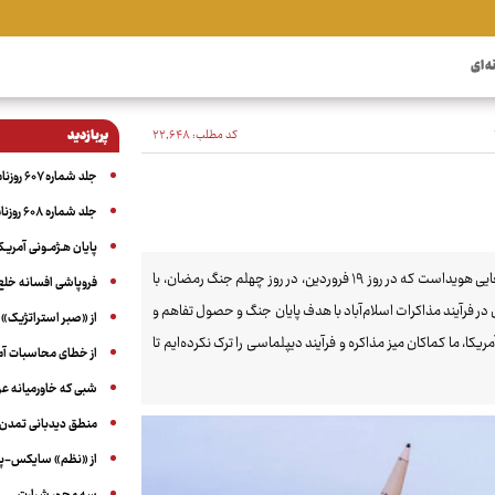
ه ای
کد مطلب:
۲۲٬۶۴۸
پربازدید
جلد شماره ۶۰۷ روزنامه آگاه
جلد شماره ۶۰۸ روزنامه آگاه
پایان هـژمـونی آمریـک
ایران طالب صلح است اما برای جنگ آماده است؛ صلح‌طلبی و صلح‌خواهی ما از آنجایی هویداست که در روز ۱۹ فروردین، در روز چهلم جنگ رمضان، با
فروپاشی افسانه خلع
 در فرآیند مذاکرات اسلام‌آباد با هدف پایان جنگ و حصول تفاهم و
از «صبر استراتژیک» 
کا، ما کماکان میز مذاکره و فرآیند دیپلماسی را ترک نکرده‌ایم تا
از خطای محاسبات آمری
شبی که خاورمیانه 
منطق دیدبانی تمدن 
از «نظم» سایکس-پیک