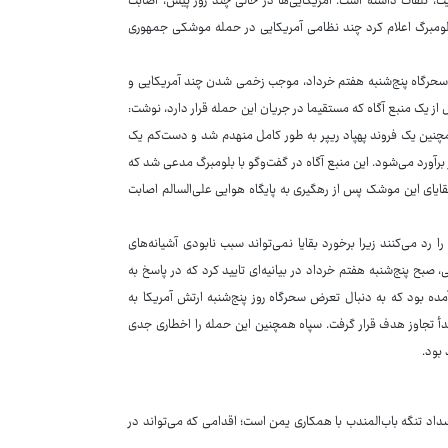
ویت، تلفات داشته است. آمریکایی‌ها در حالی چند روز پیش، اصابت
 بلومبرگ اعلام کرد چند نظامی آمریکایی در حمله موشکی جمهوری
 سحرگاه پنج‌شنبه هفتم خرداد، موجب زخمی شدن چند آمریکایی و
 تهاجمی ام‌کیو ۹ ریپر شد. بلومبرگ به نقل از یک منبع آگاه که مستقیما در جریان این حمله قرار دارد، نوشت:
چنین یک فروند پهپاد ریپر به طور کامل منهدم شد و دست‌کم یک
آسیب دید. ارزش هر یک از این پهپادها حدود ۳۰ میلیون دلار برآورد می‌شود. این منبع آگاه در گفت‌وگو با بلومبرگ مدعی شد که
موفق به رهگیری موشک فاتح ۱۱۰ ایران شدند، اما بقایای این موشک پس از رهگیری به پایگاه هوایی علی‌السالم اصابت
ا رد می‌کنند زیرا برخورد بقایا نمی‌تواند سبب نابودی آشیانه‌های
، صبح پنج‌شنبه هفتم خرداد در بیانیه‌ای تایید کرد که در پاسخ به
مده بود که به دنبال تعرض سحرگاه روز پنج‌شنبه ارتش آمریکا به
مبدأ تجاوز هدف قرار گرفت. سپاه همچنین این حمله را اخطاری جدی
بود.
داد تنگه باب‌المندب با همکاری یمن است؛ اقدامی که می‌تواند در