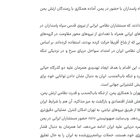
دگان نیروهای قدس سپاه پاسداران با حضور در یمن، آماده همکاری با رزمندگان ارتش یمن
دند که مستشاران نظامی ایرانی از نیروی قدس سپاه پاسداران در
ی ایرانی همراه با تعدادی از نیروهای محور مقاومت در گروه‌های
که از شاخ آفریقا حرکت کرده بودند، استفاده کرده‌اند. بر اساس
ران نظامی ایران در امتداد سواحل دریای سرخ و در نزدیکی تنگه
در یمن نوشت: این اقدام با هدف ایجاد تهدیدی همزمان علیه دو گذرگاه حیاتی
و تنگه باب‌المندب. ایران به دنبال نشان دادن توانایی خود برای
پیش کشتیرانی جهانی است.
ران با همکاری یمن، از تنگه باب‌المندب و قدرت نظامی ارتش یمن،
هش فشار اقتصادی و بازگشت به میز مذاکره، آن‌ هم با شرایط ایران
 از طریق نیروهای نیابتی، به تهران امکان کنترل عملیاتی دقیق‌تری
بر شلیک موشک‌ها و پهپادها به سوی کشتی‌های تجاری دشمنان و منافع آمریکا را می‌دهد. وب‌سایت صهیونیستی nziv حضور مستشاران ایرانی در یمن
ه دریایی علیه ایران ادامه می‌دهد، اما همزمان به دنبال فشار
 خود هستند، حملات برنامه‌ریزی‌شده به ایران را به حال تعلیق