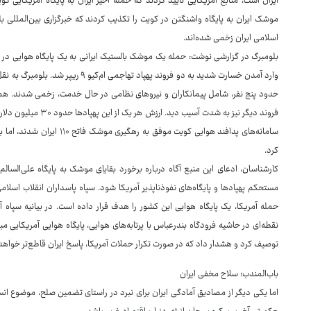
ایران است، منابع آمریکایی تایید کردند که حمله اخیر ایران به پایگاه آمریکایی ک
موشک ایران به پایگاه واشنگتن در کویت را تکذیب کردند که خبرگزاری بین‌المللی
اسلامی ایران زخمی شده‌اند.
بلومبرگ در گزارشی نوشت: حمله یک موشک بالستیک ایرانی به یک پایگاه هوایی در
وارد آمدن خسارت شدید به دو فروند پهپاد
حدود پنج نفر، شامل پیمانکاران و نیروهای نظامی در حال خدمت، زخمی شدند. هم
فروند دیگر نیز به شدت 
سامانه‌های پدافند هوایی کویت 
کرد.
کارشناسان، ادعای این منبع آگاه درباره برخورد بقایای موشک به پایگاه علی‌السالم ر
مستحکم پهپادها و پایگاه‌های نفوذناپذیر آمریکا شود. سپاه پاسداران انقلاب اسلامی
حمله آمریکا، یک پایگاه هوایی این کشور را هدف قرار داده است. در بیانیه سپاه آ
نقطه‌ای در حاشیه فرودگاه بندرعباس با پرتابه‌های هوایی، پایگاه هوایی آمریکایی 
توصیف کرد و هشدار داد که در صورت تکرار حملات آمریکا، پاسخ ایران قاطع‌تر خواهد 
باب‌المندب؛ سلاح مخفی ایران
اما یکی دیگر از مصادیق آمادگی ایران برای نبرد در راستای تضمین صلح، موضوع انس