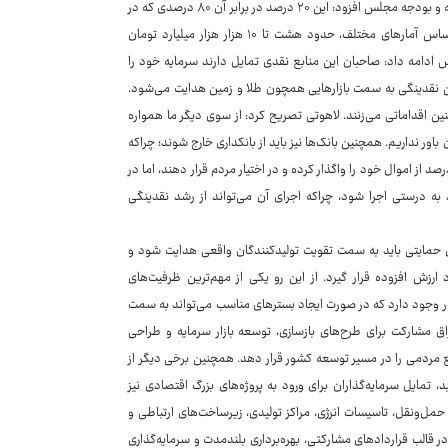
و تنها ۲۰ درصد در اختیار بخش خصوصی و تعاونی‌ها قرار دارد. عضو کمیسیون برنامه و بودجه مجلس افزود: این ۲۰ درصد در برابر آن ۸۰ درصدی که در
بدنه حاکمیت و دولت قرار دارد، قطعا قدرت رقابت ندارد. در شرایط فعلی نیز براساس آمارهای مختلف، حدود هشت تا ۱۰ هزار هزار میلیارد تومان
دامه داد: صاحبان این منابع نقدی تمایل دارند سرمایه خود را
این نقدینگی به سمت بازارهایی همچون طلا و زمین هدایت می‌شود.
ن اقداماتی می‌زنند. لاهوتی تصریح کرد: از سوی دیگر ما همواره
 نداریم. همچنین بانک‌ها نیز باید از بانکداری خارج شوند؛ چراکه
ساس مواد ۱۶ و ۱۷ قانون رفع موانع تولید، بانک‌ها موظف بودند سالانه ۳۳.۳ درصد از اموال خود را واگذار کرده و در اختیار مردم قرار دهند، اما در
 به درستی اجرا شود، چراکه اجرای آن می‌تواند از رشد نقدینگی
ای حمایتی باید به سمت تقویت تولیدکنندگان واقعی هدایت شود و
رزش افزوده قرار گیرد. از این رو یکی از مهم‌ترین ظرفیت‌های
ور وجود دارد که در صورت ایجاد بسترهای مناسب می‌تواند به سمت
راق مشارکت برای طرح‌های بازسازی، توسعه بازار سرمایه و طراحی
ع مردمی را در مسیر توسعه کشور قرار دهد. همچنین برخی دیگر از
تمایل سرمایه‌گذاران برای ورود به پروژه‌های بزرگ اقتصادی نیز
ونقل، تاسیسات انرژی، مراکز تولیدی، زیرساخت‌های ارتباطی و
قالب قراردادهای مشارکتی، بهره‌برداری بلندمدت و سرمایه‌گذاری