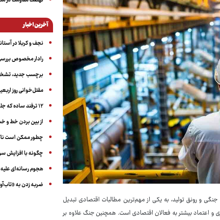
نهضت مقاومت در منط
آخرین اخبار
نجف و کربلا در آستانه ۵۰ در
رادار مخصوص بررسی 
برچسب جدید، تشخیص
مقتل‌خوانی روز اربعین
۱۲ ترفند ساده که جلوی پرخوری عصبی و اضافه ‌وزن را می‌گیرد
از بین بردن خط و 
چطور ممکن است ناگ
چگونه با افزایش سن 
هجوم رسانه‌ای علیه ا
ضربه زدن به «تاب‌آو
گی و رونق تولید، به یکی از مهم‌ترین مطالبات اقتصادی تبدیل
ری و اعتماد بیشتر به فعالان اقتصادی است. همچنین جنگ علاوه بر