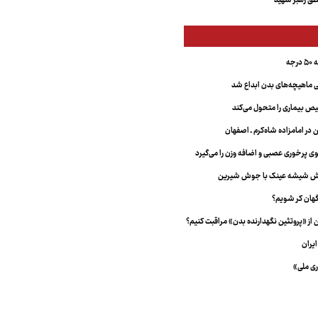
ق رهبر شهید
جه
ماهیچه‌های بدن ابداع شد
 بیماری را متحول می‌کند
 در امامزاده شاه‌کرم ـ اصفهان
خش شیشه عینک با جوش شیرین
هان کر شویم؟
از «پروتئین نگهدارنده بدن» مراقبت کنیم؟
یران
ری ملی»