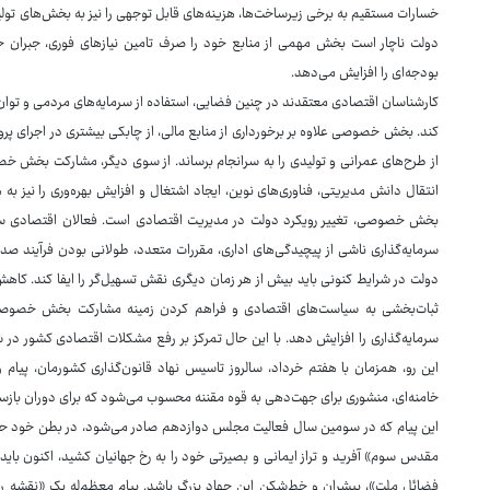
خسارات مستقیم به برخی زیرساخت‌ها، هزینه‌های قابل توجهی را نیز به بخش‌های تو
دولت ناچار است بخش مهمی از منابع خود را صرف تامین نیازهای فوری، جبران
بودجه‌ای را افزایش می‌دهد.
کارشناسان اقتصادی معتقدند در چنین فضایی، استفاده از سرمایه‌های مردمی و توا
کند. بخش خصوصی علاوه بر برخورداری از منابع مالی، از چابکی بیشتری در اجرای پروژه
از طرح‌های عمرانی و تولیدی را به سرانجام برساند. از سوی دیگر، مشارکت بخش خصو
انتقال دانش مدیریتی، فناوری‌های نوین، ایجاد اشتغال و افزایش بهره‌وری را نیز ب
بخش خصوصی، تغییر رویکرد دولت در مدیریت اقتصادی است. فعالان اقتصادی سال
سرمایه‌گذاری ناشی از پیچیدگی‌های اداری، مقررات متعدد، طولانی بودن فرآیند صدو
دولت در شرایط کنونی باید بیش از هر زمان دیگری نقش تسهیل‌گر را ایفا کند. کاه
ثبات‌بخشی به سیاست‌های اقتصادی و فراهم کردن زمینه مشارکت بخش خصوصی در
سرمایه‌گذاری را افزایش دهد. با این حال تمرکز بر رفع مشکلات اقتصادی کشور در شر
این رو، همزمان با هفتم خرداد، سالروز تاسیس نهاد قانون‌گذاری کشورمان، پیام را
خامنه‌ای، منشوری برای جهت‌دهی به قوه ‌مقننه محسوب می‌شود که برای دوران بازسا
این پیام که در سومین سال فعالیت مجلس دوازدهم صادر می‌شود، در بطن خود حامل 
مقدس سوم» آفرید و تراز ایمانی و بصیرتی خود را به رخ جهانیان کشید، اکنون با
فضائل ملت»، پیشران و خط‌شکن این جهاد بزرگ باشد. پیام معظم‌له یک «نقشه را