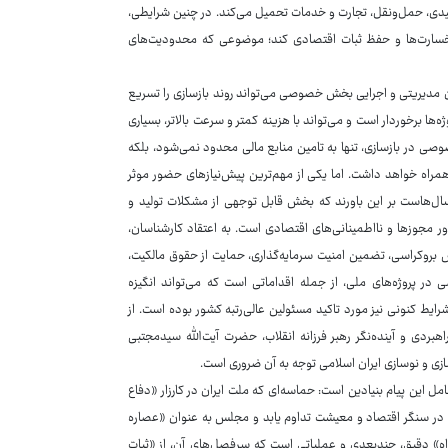
لیدی، حمل‌ونقل، تجارت و خدمات تحمیل می‌کند. در چنین شرایطی،
 خسارت‌ها و حفظ ثبات اقتصادی کند؛ موضوعی که محدودیت‌های
ن مدیریتی و اجرایی بخش خصوصی می‌تواند روند بازسازی را تسریع
‌ها برخوردار است و می‌تواند با هزینه کمتر و سرعت بالاتر، بسیاری
صی در بازسازی، تنها به تامین منابع مالی محدود نمی‌شود، بلکه
ه همراه خواهد داشت. اما یکی از مهم‌ترین پیش‌نیازهای حضور موثر
‌هاست بر این باورند که بخش قابل توجهی از مشکلات تولید و
ر مجوزها و نااطمینانی‌های اقتصادی است. به اعتقاد کارشناسان،
ش بروکراسی، تضمین امنیت سرمایه‌گذاری، حمایت از حقوق مالکیت،
 پروژه‌های ملی، از جمله اقداماتی است که می‌تواند انگیزه
ایط کنونی نیز مورد تاکید مسئولین عالی‌رتبه کشور بوده است. از
هبردی و آینده‌نگر رهبر فرزانه انقلاب، حضرت آیت‌الله سیدمجتبی
زی و نوسازی ایران اسلامی توجه به آن ضروری است.
این پیام بنیادین است: حماسه‌ای که ملت ایران در کارزار «دفاع
ید در سنگر اقتصاد و معیشت تداوم یابد و مجلس به عنوان «عصاره
ه» دقیق، چندبعدی و عملیاتی است که سرفصل‌های آن، از «ثبات