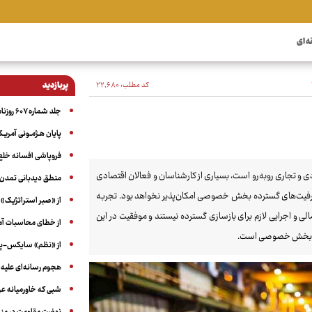
ه ای
کد مطلب:
۲۲٬۶۸۰
پربازدید
جلد شماره ۶۰۷ روزنامه آگاه
پایان هـژمـونی آمریـک
فروپاشی افسانه خلع
و تجاری روبه‌رو است، بسیاری از کارشناسان و فعالان اقتصادی
منطق دیدبانی تمدن 
ز ظرفیت‌های گسترده بخش خصوصی امکان‌پذیر نخواهد بود. تجربه
از «صبر استراتژیک» 
لی و اجرایی لازم برای بازسازی گسترده نیستند و موفقیت در این
از خطای محاسبات آمری
ینان بخش خصوصی است.
از «نظم» سایکس-پیک
هجوم رسانه‌ای علیه ا
شبی که خاورمیانه 