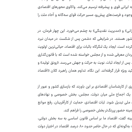
ه ایرانی قوی و پیشرفته ترسیم می‌کند. واکاوی محورهای اقتصادی
وجود و فرصت‌های پیش‌رو، مسیر حرکت قوای سه‌گانه و آحاد ملت را
رانی» و «مدیریت نقدینگی» به چشم می‌خورد. این چهار فرمان، در
د کشور هستند. در شرایطی که دشمن پس از شکست در میدان نبرد
ده است، ایجاد یک لنگرگاه باثبات برای اقتصاد، حیاتی‌ترین اولویت
گردان معرفی شده و از مجلس خواسته شده است که با قانون‌گذاری
 پس از ایجاد ثبات، نوبت به حرکت و جهش می‌رسد. «رونق تولید» و
 ویژه قرار گرفته‌اند. این نگاه، تداوم همان راهبرد کلان «اقتصاد
 از کارشناسان اقتصادی بر این باورند که بازسازی کشور و عبور از
‌گیری یک اجماع ملی میان دولت، مجلس، بخش خصوصی و نهادهای
 ملی تبدیل شود. ثبات اقتصادی، حمایت از کارآفرینان، رفع موانع
زمینه حضور پررنگ‌تر بخش خصوصی را فراهم کند.
زمینه گفت: اقتصاد ما بر اساس قانون اساسی به سه بخش دولتی،
خصوصی و تعاونی تقسیم شده است، اما سهم و سبد دولت در اقتصاد بسیار بالاست؛ به‌گونه‌ای که در حال حاضر حدود ۸۰ درصد اقتصاد در اختیار دولت