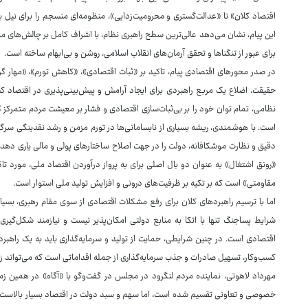
اقتصاد کلان» تا «عدالت‌گستری و محرومیت‌زدایی»، منظومه‌ای منسجم را برای نیل ب
این پیام، نشان می‌دهد عالی‌ترین سطح راهبری نظام، با اشراف کامل بر چالش‌های م
برای عبور از تنگناها و تحقق آرمان‌های انقلاب اسلامی، روشن و بی‌ابهام ساخته است.
در صدر محورهای اقتصادی پیام، تاکید بر «ثبات اقتصادی»، «کاهش تورم»، «مهار گ
حقیقت، اضلاع یک مربع راهبردی برای ایجاد آرامش و پیش‌بینی‌پذیری در اقتصا
نظامی، تمام توان خود را بر بی‌ثبات‌سازی اقتصادی و فشار بر معیشت مردم متمرکز کر
است. با هوشمندی، ریشه بسیاری از نابسامانی‌ها در تورم مزمن و رشد نقدینگی سر
دقیق و نظارت موشکافانه، دولت را در جهت اصلاح ساختارهای پولی و مالی یاری دهد.
«رونق اشتغال» به عنوان دو بال اصلی برای به پرواز درآوردن اقتصاد ملی، مورد تاکید
مقاومتی» است که بر تکیه بر ظرفیت‌های درونی و افزایش تولید ملی استوار است.
اما با ترسیم راهبردهای کلان برای رفع مشکلات اقتصادی از سوی مقام رهبری، بسیاری
شرایط پساجنگ تنها با اتکا به منابع دولتی امکان‌پذیر نیست و نیازمند شکل
اقتصادی است. در چنین شرایطی، حمایت از تولید و سرمایه‌گذاری باید به یک راهبرد
کسب‌وکار، تسهیل صادرات و جذب سرمایه‌گذاری از جمله اقداماتی است که می‌تواند 
مهرداد لاهوتی، نماینده مردم لنگرود در مجلس در گفت‌وگو با «آگاه» در همین 