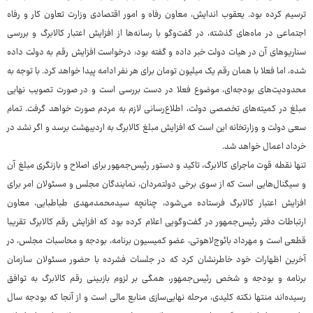
ترسیم کرده بود. یعقوب اندایش، معاون رفاه و امور اقتصادی وزارت تعاون کار و رفاه
اجتماعی در ماه‌های گذشته، در گفت‌وگو با رسانه‌ها از افزایش اعتبار کالابرگ و بررسی
سناریوهای آن در هیات دولت خبر داده و گفته بود: درخواست افزایش رقم به دولت داده
شده، اما فعلا با همان رقم یک میلیون تومان برای هر نفر ادامه پیدا خواهد کرد. با توجه به
محدودیت‌های بودجه‌ای، موضوع فعلا در دست بررسی است و در صورت تصویب نهایی
مبلغ در کمیته‌های تخصصی دولت، اطلاع‌رسانی لازم به مردم صورت خواهد گرفت. تمام
سعی دولت و وزارتخانه این است که افزایش مبلغ کالابرگ به اردیبهشت برسد و اگر نشد در
خرداد اعمال خواهد شد.
تنها نقطه قوت ماجرای کالابرگ، تاکید و دستور رئیس‌جمهور برای اصلاح و بازنگری مبلغ آن
و سیگنال‌هایی است که از سوی برخی دولتمردان، نمایندگان مجلس و مسئولان امر برای
افزایش اعتبار کالابرگ فرستاده می‌شود، چنانچه سیدمحمدمهدی طباطبایی، معاون
ارتباطات دفتر رئیس‌جمهور در گفت‌وگویی اعلام کرده بود که افزایش رقم کالابرگ تقریبا
قطعی است و مهرداد بائوج‌لاهوتی، عضو کمیسیون برنامه، بودجه و محاسبات مجلس، در
آخرین اظهارات خود خاطرنشان کرد که در جلسات فشرده با حضور مسئولان سازمان
برنامه و بودجه و شخص رئیس‌جمهور، همگی بر لزوم بازبینی رقم کالابرگ به توافق
رسیده‌اند منتها نکته کلیدی، مرحله نهایی‌سازی منابع مالی است و از آنجا که بودجه سال