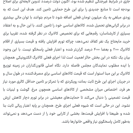
جاری در شرایط غیرجنگی تنظیم شده بود، اکنون دولت درصدد تدوین لایحه‌ای برای اصلاح
بودجه است تا منابع جدیدی را برای این طرح حمایتی تامین کند. هدف این است که به
زودی مبلغی به یک میلیون تومان فعلی اضافه شود تا مردم بتوانند با توان مالی بیشتری
در برابر گرانی‌های تحمیل شده، کالاهای اساسی خود را تامین کنند. با این حال و به اعتقاد
بسیاری از کارشناسان؛ رقم‌هایی که برای تخصیص کالابرگ در نظر گرفته شده، تقریبا برای
خرید مایحتاج یک نفر کفاف نمی‌دهد؛ چراکه تورم افزایش یافته و قیمت بسیاری از اقلام
کالابرگ ۲۰۰ و بعضا ۴۰۰ درصد گران‌تر شده و اعتبار فعلی پاسخگو نیست. با این وجود
بیان یک نکته در این بخش حائز اهمیت است لذا اجرای فعلی کالابرگ الکترونیکی همچنان
با ایده مطلوب نمایندگان مجلس فاصله دارد. نگاه اصلی قانون‌گذاران در زمینه توزیع
کالابرگ بر این مبنا استوار است که قیمت کالاهای اساسی برای مصرف‌کننده در طول سال و
در جریان اجرای این طرح ثابت بماند؛ رویکردی که با تمرکز بر تامین حداقل کالری مورد نیاز
هر فرد، اختصاص میزان مشخصی از کالاهای اساسی همچون مرغ، گوشت و لبنیات با
قیمت تضمینی را دنبال می‌کند تا حمایت‌های معیشتی در برابر تورم دچار کاهش ارزش
نشود. این در حالی است که شیوه فعلی اجرای طرح، همچنان بر پایه اعتبار ریالی ثابت بنا
شده و طبیعتا با افزایش قیمت‌ها، بخشی از کارایی خود را از دست می‌دهد و نمی‌تواند
به‌طور کامل پاسخگوی نیاز واقعی خانوارها باشد.