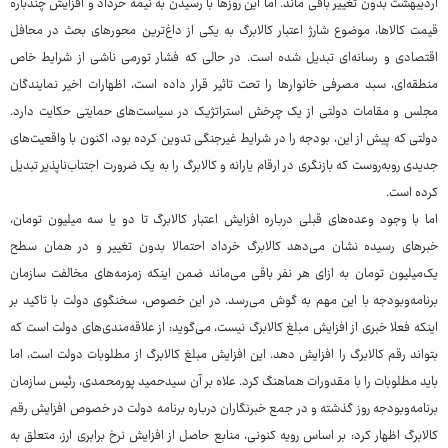
اردیبهشت بدون تغییر باقی ماند. اما این روزها با رسیدن به نیمه خرداد و افزایش چندباره
قیمت کالاها، موضوع شارژ اعتبار کالابرگ به یکی از داغ‌ترین محورهای بحث در محافل
اقتصادی و رسانه‌ای تبدیل شده است. در حالی که فشار تورمی ناشی از شرایط خاص
منطقه‌ای، سبد مصرفی خانوارها را تحت تاثیر قرار داده است، اظهارات اخیر نمایندگان
مجلس و مقامات دولتی از یک چرخش استراتژیک در سیاست‌های حمایتی حکایت دارد.
دولتی که پیش از این، بودجه را در شرایط غیرجنگی تدوین کرده بود، اکنون با واقعیت‌های
جدیدی روبه‌روست که بازنگری در ارقام یارانه و کالابرگ را به یک ضرورت اجتناب‌ناپذیر تبدیل
کرده است.
اما با وجود وعده‌های قبلی درباره افزایش اعتبار کالابرگ تا دو یا سه میلیون تومان،
خبرهای رسیده نشان می‌دهد کالابرگ خرداد احتمالا بدون تغییر و در همان سطح
یک‌میلیون تومان به ازای هر نفر باقی می‌ماند ضمن اینکه زمزمه‌های مخالفت سازمان
برنامه‌وبودجه با این مهم به گوش می‌رسد. در این خصوص، سخنگوی دولت با تاکید بر
اینکه فعلا خبری از افزایش مبلغ کالابرگ نیست، می‌گوید: از علاقه‌مندی‌های دولت است که
بتواند رقم کالابرگ را افزایش دهد. این افزایش مبلغ کالابرگ از مطلوبات دولت است، اما
باید مطلوبات را با مقدورات هماهنگ کرد. علاه بر آن سیدحمید پورمحمدی، رئیس سازمان
برنامه‌وبودجه روز گذشته و در جمع خبرنگاران درباره برنامه دولت در خصوص افزایش رقم
کالابرگ اظهار کرد: بر اساس رویه کنونی، منابع حاصل از افزایش نرخ برابری ارز، متعلق به