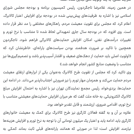
در همین زمینه، غلامرضا تاجگردون، رئیس کمیسیون برنامه و بودجه مجلس شورای
اسلامی نیز با اشاره به ظرفیت‌های پیش‌بینی‌ شده در بودجه برای افزایش اعتبار کالابرگ،
اعلام کرد که مجلس برای تقویت معیشت مردم، راهکارهای مختلفی را مد نظر قرار داده
است. وی افزود که در بودجه سال جاری تمهیداتی لحاظ شده تا متناسب با نرخ تورم و
تغییرات درآمدهای نفتی، امکان افزایش حمایت‌های کالابرگی فراهم شود. تاجگردون
همچنین با تاکید بر ضرورت هدفمند بودن سیاست‌های یارانه‌ای، خاطرنشان کرد که
«اولویت اصلی باید حمایت از دهک‌های ضعیف و اقشار آسیب‌پذیر باشد و تصمیم‌گیری‌ها نیز
متناسب با وضعیت منابع کشور انجام خواهد شد.»
وی تاکید کرد که مجلس از تقویت طرح کالابرگ به‌عنوان یکی از ابزارهای ارتقای معیشت
مردم حمایت می‌کند و همزمان مهار تورم را نیز ضرورتی اجتناب‌ناپذیر می‌داند. در ادامه این
حمایت‌ها، یزدی‌خواه، رئیس مجمع نمایندگان تهران نیز با اشاره به احتمال افزایش مبلغ
کالابرگ الکترونیکی، به خانه ملت گفت که هر میزان افزایش حمایت‌های معیشتی متناسب با
نرخ تورم، اقدامی ضروری، ارزشمند و قابل تقدیر خواهد بود.
علاوه بر آن و به گفته فعالان کارگری نیز طرح کالابرگ برای کمک به معیشت خانوارهای
کارگری باید ادامه یابد و اعتبار یک میلیون تومانی آن با توجه به نرخ تورم و افزایش هزینه‌ها
نیازمند افزایش است؛ لذا در صورتی که همانند یارانه‌های قبلی ثابت بماند کمکی به