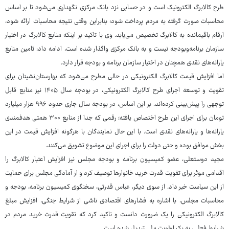
طرح کالابرگ الکترونیک است و در حسابی نزد بانک مرکزی نگهداری می‌شود تا بر اساس
محاسبات صورت گرفته به مردم پرداخت شود؛ بنابراین وقتی نتیجه محاسبات ارائه شود،
ارقام باقیمانده به کالابرگ تخصیص می‌یابد. وی با تاکید بر اینکه منابع کالابرگ در اختیار
سازمان برنامه‌وبودجه نیست و به بانک مرکزی واگذار شده است، ادامه داد: تامین منابع
یارانه‌های نقدی همچنان در اختیار سازمان برنامه و بودجه قرار دارد.
اما افزایش قیمت کالابرگ الکترونیکی در حالی مطرح می‌شود که بهارستان‌نشینان برای
تقویت و توسعه اجرای طرح کالابرگ الکترونیکی، در بودجه سال ۱۴۰۵ نیز منابع قابل
توجهی را پیش‌بینی کرده‌اند. بر این اساس، در بودجه سال جاری حدود ۹۹۶ هزار میلیارد
تومان برای اجرای این طرح اختصاص یافته؛ رقمی که جدا از منابع ۳۰۰ همتی هدفمندی
یارانه‌ها و یارانه‌های نقدی است. با این حال نمایندگان با هرگونه افزایش قیمت در این
بخش موافق بوده و حتی دولت را برای اجرای این موضوع تشویق می‌کنند.
مجید دوستعلی، عضو کمیسیون برنامه و بودجه مجلس نیز افزایش اعتبار کالابرگ را
اقدامی موثر برای تقویت قدرت خرید خانوارها توصیف کرد و از آمادگی مجلس برای حمایت
از این سیاست خبر داد. از سوی دیگر، عباس قدرتی، سخنگوی کمیسیون برنامه، بودجه و
محاسبات مجلس، با اشاره به فشارهای اقتصادی ناشی از شرایط جنگی، افزایش مبلغ
کالابرگ الکترونیکی را یک ضرورت دانست و تاکید کرد که تقویت قدرت خرید مردم در
شرایط فعلی، به یک اولویت ملی تبدیل شده است.