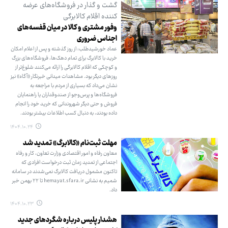
گشت و گذار در فروشگاه‌های عرضه
کننده اقلام کالابرگی
وفور مشتری و کالا در میان قفسه‌های
اجناس ضروری
عماد خورشیدطلب: از روز گذشته و پس از اعلام امکان
خرید با کالابرگ برای تمام دهک‌ها، فروشگاه‌های بزرگ
و کوچکی که اقلام کالابرگی را ارائه می‌کنند شلوغ‌تر از
روزهای دیگر بود. مشاهدات میدانی خبرنگار «آگاه» نیز
نشان می‌داد که بسیاری از مردم با مراجعه به
فروشگاه‌ها و پرس‌وجو از صندوقداران یا راهنمایان
فروش و حتی دیگر شهروندانی که خرید خود را انجام
داده بودند، به دنبال کسب اطلاعات بیشتر بودند.
۱۴۰۴.۱۰.۲۴
مهلت ثبت‌نام «کالابرگ» تمدید شد
معاون رفاه و امور اقتصادی وزارت تعاون، کار و رفاه
اجتماعی از تمدید زمان ثبت درخواست افرادی که
تاکنون مشمول دریافت کالابرگ نمی‌شدند در سامانه
شمیم به نشانی hemayat.sfara.ir تا ۲۲ بهمن خبر
داد.
۱۴۰۴.۱۰.۲۳
هشدار پلیس درباره شگردهای جدید