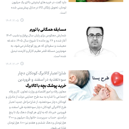
دارد گفت: در خریدهای اینترنتی بالای یک میلیون
تومان، تحویل رایگان کالا در منازل پیش‌بینی شده
است.
۱۴۰۴.۱۲.۰۵
مسابقه همگانی با تورم
شمارش معکوس برای پایان سال پرفراز و نشیب ۱۴۰۴
آغاز شده و ۲۶ روز مانده تا شروع سال ۱۴۰۵، دغدغه
معیشت و سفره‌ای که هر روز کوچک‌تر می‌شود، به
مهم‌ترین مسئله قشر عظیم کارگر و کارمند تبدیل
شده است.
۱۴۰۴.۱۲.۰۳
شارژ اعتبار کالابرگ کودکان دچار
سوءتغذیه در اسفند و فروردین
خرید پوشک بچه با کالابرگ
معاون رفاه و امور اقتصادی وزارت تعاون، کار و رفاه
اجتماعی با اشاره به سه طرح حمایتی دولت از مادران و
کودکان دچار سوءتعذیه، از شارژ مراحل جدید اعتبار
طرح کالابرگی کودکان دچار سوءتغذیه طی اسفند و
فروردین‌ خبر داد که به ازای هر کودک دهک یک تا پنج
درآمدی، حساب سرپرست خانوار یک میلیون و ۳۰۰
هزار تومان و دهک ششم و هفتم نیز ۸۰۰ هزار تومان
شارژ می‌شود.