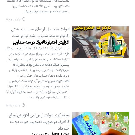
تولیدکنندگان، شبکه‌های توزیع و بخش‌های مختلف
اقتصادی، روند تامین کالاها و خدمات اساسی را
به‌صورت مستمر رصد و مدیریت می‌کند.
۱۴۰۵.۰۲.۲۷
دولت به دنبال ارتقای سبد معیشتی
خانوارها متناسب با رشد تورم است
افزایش اعتبار کالابرگ در سه سناریو
دولت افزایش اعتبار کالابرگ الکترونیکی را در دستور کار
دارد. تقویت معیشت مردم از سوی دولت، آن هم در
شرایط جنگ تحمیلی سوم یکی از اولویت‌های اصلی در
پیشبرد اهداف مقابله با دشمن بوده، به‌طوری که
هیچگونه کمبود کالایی در ۶۰ روز گذشته در بازار ظهور
و بروز نکرده و تمام سناریوهای جنگ روانی -
اقتصادی دشمن را نقش بر آب کرده است. در همین
چارچوب، دولت درصدد است با افزایش اعتبار کالابرگ
الکترونیکی، سطح حمایت از سبد معیشتی خانوارها را
متناسب با رشد نرخ تورم ارتقا دهد.
۱۴۰۵.۰۲.۰۷
سخنگوی دولت از بررسی افزایش مبلغ
کالابرگ در صورت تصویب هیات دولت
خبر داد