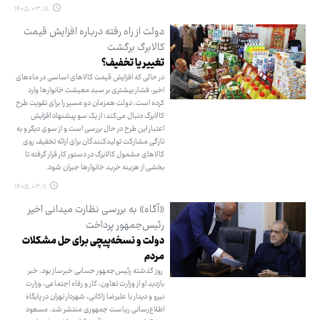
۱۴۰۵.۰۳.۱۸
دولت از راه رفته درباره افزایش قیمت
کالابرگ برگشت
تغییر یا تخفیف؟
در حالی که افزایش قیمت کالاهای اساسی در ماه‌های
اخیر، فشار بیشتری بر سبد معیشت خانوارها وارد
کرده است، دولت همزمان دو مسیر را برای تقویت طرح
کالابرگ دنبال می‌کند؛ از یک سو پیشنهاد افزایش
اعتبار این طرح در حال بررسی است و از سوی دیگر و به
تازگی مشارکت تولیدکنندگان برای ارائه تخفیف روی
کالاهای مشمول کالابرگ در دستور کار قرار گرفته تا
بخشی از هزینه خرید خانوارها جبران شود.
۱۴۰۵.۰۳.۱۱
«آگاه» به بررسی نظارت میدانی اخیر
رئیس‌جمهور پرداخت
دولت و نسخه‌پیچی برای حل مشکلات
مردم
روز گذشته رئیس‌جمهور حسابی خبرساز بود. خبر
بازدید او از وزارت تعاون، کار و رفاه اجتماعی، وزارت
نیرو و دیدار با علیرضا زاکانی، شهردار تهران در پایگاه
اطلاع‌رسانی ریاست جمهوری منتشر شد. مسعود