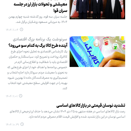
معیشتی و تحولات بازار ارز در جلسه
سران قوا
جلسه سران سه قوه، روز گذشته شنبه چهارم بهمن
۱۴۰۴، به میزبانی مسعود پزشکیان برگزار شد.
۱۴۰۴.۱۱.۰۴
سرنوشت یک برنامه بزرگ اقتصادی
آینده طرح کالا برگ به کدام سو می‌رود؟
یک کارشناس اقتصادی به تحلیل نحوه اجرای طرح
کالابرگ پرداخت و تصریح کرد: سیاستگذار و حکمران
اقتصادی باید با شفافیت و اطلاع‌رسانی لازم در
خصوص برنامه‌ها و اهداف خود از اجرای طرح‌هایی که
به نحوی با معیشت مردم سروکار دارد اجازه انتخاب و
تصمیم‌گیری به مصرف‌کنندگان داده تا بهترین شیوه
بهینه را در جهت افزایش سطح معیشتی خود انتخاب
کند.
۱۴۰۴.۱۱.۰۱
تشدید نوسان قیمتی در بازار کالاهای اساسی
رصد بازار کالاهای اساسی در هفته منتهی به ۲۵ دی ۱۴۰۴ نشان می‌دهد با حذف ارز ترجیحی از کالاهای
اساسی نوسان در این بازار تشدید شده و افزایش قیمت اقلام مصرفی مردم ادامه دارد.
۱۴۰۴.۱۰.۲۹