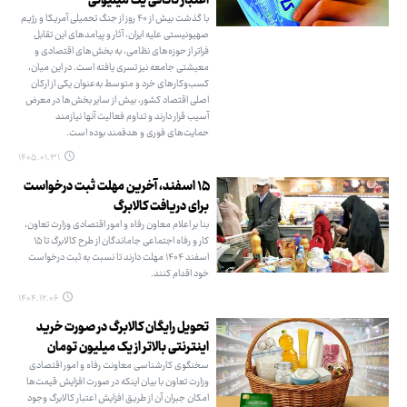
اعتبار ناکافی یک میلیونی
با گذشت بیش از ۴۰ روز از جنگ تحمیلی آمریکا و رژیم
صهیونیستی علیه ایران، آثار و پیامدهای این تقابل
فراتر از حوزه‌های نظامی، به بخش‌های اقتصادی و
معیشتی جامعه نیز تسری یافته است. در این میان،
کسب‌وکارهای خرد و متوسط به‌عنوان یکی از ارکان
اصلی اقتصاد کشور، بیش از سایر بخش‌ها در معرض
آسیب قرار دارند و تداوم فعالیت آنها نیازمند
حمایت‌های فوری و هدفمند بوده است.
۱۴۰۵.۰۱.۳۱
۱۵ اسفند، آخرین مهلت ثبت درخواست
برای دریافت کالابرگ
بنا بر اعلام معاون رفاه و امور اقتصادی وزارت تعاون،
کار و رفاه اجتماعی جاماندگان از طرح کالابرگ تا ۱۵
اسفند ۱۴۰۴ مهلت دارند تا نسبت به ثبت درخواست
خود اقدام کنند.
۱۴۰۴.۱۲.۰۶
تحویل رایگان کالابرگ در صورت خرید
اینترنتی بالاتر از یک میلیون تومان
سخنگوی کارشناسی معاونت رفاه و امور اقتصادی
وزارت تعاون با بیان اینکه در صورت افزایش قیمت‌ها
امکان جبران آن از طریق افزایش اعتبار کالابرگ وجود