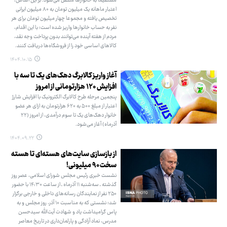
مستقیما به خانوارها منتقل می‌شود. بر این اساس،
اعتبار ماهانه یک میلیون تومان به ۸۰ میلیون ایرانی
تخصیص یافته و مجموعا چهار میلیون تومان برای هر
نفر به حساب خانوارها واریز شده است؛ با این اقدام،
مردم از هفته آینده می‌توانند بدون پرداخت وجه نقد،
کالاهای اساسی خود را از فروشگاه‌ها دریافت کنند.
۱۴۰۴.۱۰.۱۵
آغاز واریز کالابرگ دهک‌های یک تا سه با
افزایش ۱۲۰ هزارتومانی از امروز
پنجمین مرحله طرح کالابرگ الکترونیک با افزایش شارژ
اعتبار از مبلغ ۵۰۰ به ۶۲۰ هزارتومان به ازای هر عضو
خانوار دهک‌های یک تا سوم درآمدی، از امروز (۲۲
آذرماه) آغاز می‌شود.
۱۴۰۴.۰۹.۲۲
از بازسازی سایت‌های هسته‌ای تا هسته
سخت ۹۰ میلیونی!
نشست خبری رئیس مجلس شورای اسلامی، عصر روز
گذشته ـ سه‌شنبه ۱۱ آذرماه ـ از ساعت ۱۴:۳۰ با حضور
۲۵۰ نفر از نمایندگان رسانه‌های داخلی و خارجی برگزار
شد؛ نشستی که به مناسبت ۱۰ آذر، روز مجلس و به
پاس گرامیداشت یاد و شهادت آیت‌الله سیدحسن
مدرس، نماد آزادگی و پارلمان‌داری در تاریخ معاصر