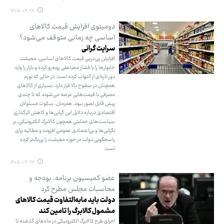
۱۴۰۵.۰۴.۲۸
دومینوی افزایش قیمت کالاهای
اساسی چه زمانی متوقف می‌شود؟
سرایت گرانی
افزایش پی‌درپی قیمت کالاهای اساسی، معیشت
خانوارها را با فشار مضاعفی روبه‌رو کرده و بازار را وارد
دور تازه‌ای از التهاب کرده است. در حالی که تورم
همچنان در سطوح بالا قرار دارد، بسیاری از کالاهای
مصرفی با قیمت‌هایی عرضه می‌شوند که تا چندی
پیش قابل تصور نبود. همزمان، سکوت مسئولان
اقتصادی درباره دلایل این گرانی‌ها و کاهش اثرگذاری
سیاست‌های حمایتی همچون کالابرگ الکترونیکی، بر
نگرانی‌ها و بی‌اعتمادی عمومی افزوده و مطالبه برای
پاسخگویی دولت در حوزه معیشت را پررنگ‌تر کرده
است.
۱۴۰۵.۰۴.۲۷
عضو کمیسیون برنامه، بودجه و
محاسبات مجلس مطرح کرد
دولت باید مابه‌التفاوت قیمت کالاهای
مشمول کالابرگ را تامین کند
اجرای طرح کالابرگ الکترونیکی در ماه‌های گذشته تا