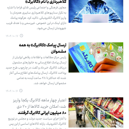
کلاهبرداری با نام «کالابرگ»
معاون فرهنگی و اجتماعی پلیس فتای فراجا با اشاره
به تکرار سناریوهای کلاهبرداری سایبری همزمان با
واریز کالابرگ الکترونیکی، تاکید کرد: هرگونه پیامک
دارای لینک در این خصوص، غیررسمی و با هدف فریب
شهروندان ارسال می‌شود.
۱۴۰۴.۱۰.۱۷
ارسال پیامک «کالابرگ» به همه
مشمولان
رئیس مرکز مطالعات و اطلاعات رفاهی ایرانیان از
ارسال پیامک اطلاع‌رسانی به خانوارهای مشمول
دریافت کالابرگ خبر داد و گفت: در چارچوب طرح جدید
پرداخت کالابرگ، ارسال پیامک‌های اطلاع‌رسانی آغاز
شده که حداکثر تا ۴۸ ساعت آینده به تمامی
مشمولان ارسال خواهد شد.
۱۴۰۴.۱۰.۱۶
اعتبار چهار ماهه کالابرگ یکجا واریز
شد؛ امکان خرید کالاها از ۲۰ دی
۸۰ میلیون ایرانی کالابرگ گرفتند
با آغاز اجرای سیاست جدید دولت و مجلس در توزیع
کالابرگ الکترونیک، یارانه کالاهای اساسی از این پس