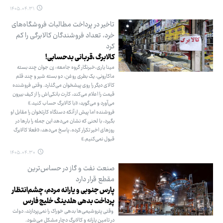
۱۴۰۵.۰۴.۳۱
تاخیر در پرداخت مطالبات فروشگاه‌های
خرد، تعداد فروشندگان کالابرگی را کم
کرد
کالابرگ ،قربانی بدحسابی!
مینا یاری،خبرنگار گروه جامعه: زن جوان چند بسته
ماکارونی، یک بطری روغن، دو بسته شیر و چند قلم
کالای دیگر را روی پیشخوان می‌گذارد. وقتی فروشنده
قیمت را اعلام می‌کند، کارت بانکی‌اش را از کیف بیرون
می‌آورد و می‌گوید: «با کالابرگ حساب کنید.»
فروشنده اما پیش از آنکه دستگاه کارتخوان را مقابل او
بگیرد، با لحنی که نشان می‌دهد این جمله را بارها در
روزهای اخیر تکرار کرده، پاسخ می‌دهد: «فعلا کالابرگ
قبول نمی‌کنیم.»
۱۴۰۵.۰۴.۳۰
صنعت نفت و گاز در حساس‌ترین
مقطع قرار دارد
پارس جنوبی و یارانه مردم، چشم‌انتظار
پرداخت بدهی هلدینگ خلیج فارس
وقتی پتروشیمی‌ها بدهی خوراک را نمی‌پردازند، دولت
در تامین یارانه و کالابرگ دچار مشکل می‌شود.