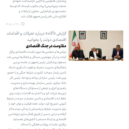
پزشکیان همچنین به «آیین گرامیداشت شهدای
صنعت پتروشیمی» پیام مکتوب فرستاد که توسط
محمدمهدی طباطبایی، معاون ارتباطات و
اطلاع‌رسانی دفتر رئیس‌جمهور قرائت شد.
۱۴۰۵.۰۲.۳۰
گزارش «آگاه» درباره تحرکات و اقدامات
اقتصادی دولت را بخوانید
مقاومت در جنگ اقتصادی
دولتی‌ها و مجلسی‌ها دیروز جلسات اقتصادی برگزار
کردند و در آن مهم‌ترین مسائل و راهکارها بررسی شد.
مسعود پزشکیان، رئیس‌جمهور در جلسه بررسی
راهکارهای مدیریت مصرف و تقویت تاب‌آوری شبکه
تامین پایدار سوخت کشور در شرایط جنگی و با حضور
وزیر نفت، رئیس سازمان برنامه و بودجه، رئیس کل
بانک مرکزی، رئیس سازمان بهینه‌سازی و مدیریت
راهبردی انرژی و جمعی از مسئولان دستگاه‌های
ذی‌ربط شرکت کرد و با اشاره به اقدامات دولت برای
حفظ ثبات اقتصادی و تامین معیشت مردم در شرایط
کنونی، تصریح کرد: دولت همه ظرفیت و توان خود را
برای مدیریت شرایط و پشتیبانی از زندگی مردم به‌کار
گرفته و در این مسیر، از طریق فعال‌سازی دیپلماسی
اقتصادی و ارتباط مستمر با کشورهای همسایه،
برگزاری جلسات روزانه و هفتگی با اصناف،