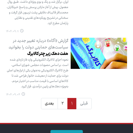
ایران، برگزار شد و رنگ و بوی ویژه‌ای داشت. طبق روال
معمول، پیش از آغاز ماراتن پرسش و پاسخ خبرنگاران،
محمدباقر قالیباف دقایقی پشت تریبون قرار گرفت و
سخنانی در تشریح رویکردهای تقنینی و نظارتی
پارلمان مطرح کرد.
۱۴۰۴.۰۹.۱۱
گزارش «آگاه» درباره تغییر جدید در
سیاست‌های حمایتی دولت را بخوانید
هفت دهک زیر چتر کالابرگ
نحوه اجرای کالابرگ الکترونیکی وارد فاز تازه‌ای شده
است. بر اساس مصوبات مجلس شورای اسلامی،
طرح کالابرگ الکترونیکی به‌عنوان یکی از ابزارهای اصلی
دولت برای حمایت از معیشت خانوار طراحی شد تا
کالاهای اساسی با قیمت مناسب در اختیار مردم،
به‌ویژه دهک‌های پایین درآمدی، قرار گیرد.
۱۴۰۴.۰۹.۰۴
قبلی
۱
۲
بعدی