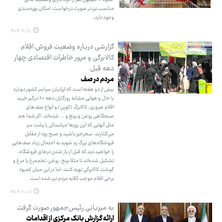
مناسب نیز در صورت درخواست، امکان بهره‌مندی
وجود دارد.
۱۴۰۴.۱۱.۱۸
گزارشی درباره وضعیت فروش اقلام
کالابرگی و مرور خاطرات اقتصادی چهار
دهه قبل
مردم در صف
بیش از دو هفته است که ایرانیان سراسر کشور دوباره
با حال و هوایی مشابه روزگاران دهه ۶۰ درگیر خرید
اقلام ضروری، کالابرگ (کوپن) و انواع صف‌های
صبحگاهی روغن و برنج و ... شده‌اند. اگر شما هم
مثل آنهایی که این روزها میانسالی را پشت سر
می‌گذارند، سحرخیز باشید و صبح زود از مقابل
فروشگاه‌های بزرگ رد شوید به احتمال زیاد صف‌هایی
را خواهید دید که قبل از باز شدن درهای فروشگاه،
تشکیل شده‌اند تا مثلا برنج، روغن، تخم‌مرغ یا مرغ و
گوشت کالابرگی تهیه کنند. اما در این میان کمبود
برخی اقلام موجب گلایه مردم نیز شده است.
۱۴۰۴.۱۱.۰۷
به میزبانی رئیس‌جمهور صورت گرفت
ارائه گزارش بانک مرکزی از اقدامات