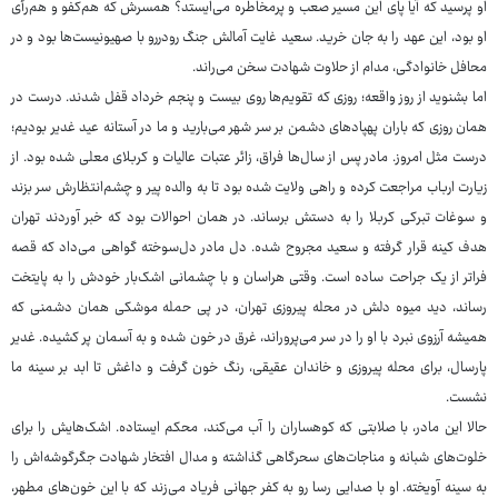
او پرسید که آیا پای این مسیر صعب و پرمخاطره می‌ایستد؟ همسرش که هم‌کفو و هم‌رأی
او بود، این عهد را به جان خرید. سعید غایت آمالش جنگ رودررو با صهیونیست‌ها بود و در
محافل خانوادگی، مدام از حلاوت شهادت سخن می‌راند.
اما بشنوید از روز واقعه؛ روزی که تقویم‌ها روی بیست و پنجم خرداد قفل شدند. درست در
همان روزی که باران پهپادهای دشمن بر سر شهر می‌بارید و ما در آستانه عید غدیر بودیم؛
درست مثل امروز. مادر پس از سال‌ها فراق، زائر عتبات عالیات و کربلای معلی شده بود. از
زیارت ارباب مراجعت کرده و راهی ولایت شده بود تا به والده پیر و چشم‌انتظارش سر بزند
و سوغات تبرکی کربلا را به دستش برساند. در همان احوالات بود که خبر آوردند تهران
هدف کینه قرار گرفته و سعید مجروح شده. دل مادر دل‌سوخته گواهی می‌داد که قصه
فراتر از یک جراحت ساده است. وقتی هراسان و با چشمانی اشک‌بار خودش را به پایتخت
رساند، دید میوه دلش در محله پیروزی تهران، در پی حمله موشکی همان دشمنی که
همیشه آرزوی نبرد با او را در سر می‌پروراند، غرق در خون شده و به آسمان پر کشیده. غدیر
پارسال، برای محله پیروزی و خاندان عقیقی، رنگ خون گرفت و داغش تا ابد بر سینه ما
نشست.
حالا این مادر، با صلابتی که کوهساران را آب می‌کند، محکم ایستاده. اشک‌هایش را برای
خلوت‌های شبانه و مناجات‌های سحرگاهی گذاشته و مدال افتخار شهادت جگرگوشه‌اش را
به سینه آویخته. او با صدایی رسا رو به کفر جهانی فریاد می‌زند که با این خون‌های مطهر،