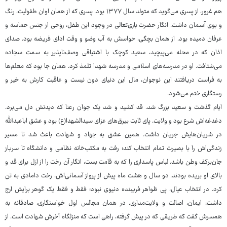
هم غرور، از پسری می‌گوید که متولد سال ۱۳۷۷ بود. پسری که از همان اوان طفولیت، رنگ
و بوی آسمان داشت. انگار حضرت باری‌تعالی در وجود این طفل، روحی از جنس حماسه و
عرفان دمیده بود. از همان بچگی، حواسش به آب وضو و وقت ادای فریضه بود. صدای
اذان که در محله می‌پیچید، سعید کوچک با اشتیاقی وصف‌ناپذیر به سمت سجاده
می‌شتافت. او در مدرسه‌های اسلامی و مدرسه شهدا تلمذ کرد. همان جا بود که معلم‌ها
به فراست دریافتند این نوجوان، مال این دنیای دون نیست و عاقبت کارش به خیر و
رستگاری ختم می‌شود.
ایام گذشت و سعید بزرگ شد. قد کشید و شد یک جوان رعنا که دیدنش دل می‌برد.
دغدغه‌اش شرع بود و ولایت. پای ثابت بیرق‌های عزای سیدالشهدا(ع) بود و عشق اباعبدالله
در شریان‌هایش جریان داشت. همین عشق به جهاد و شهادت باعث شد تا مسیر
زندگی‌اش را با بصیرت تمام انتخاب کند؛ رفت به مکتب‌خانه نظامی و دانشگاه تا سرباز
جان‌برکف وطن باشد. لباس پاسداری را که به قامت بست، انگار آن رخت را از ازل برای قد و
بالای او بریده بودند. دو سال و هشت ماه پیش از پرواز آسمانی‌اش، رخت دامادی به تن
کرد. در انتخاب عیال، پی ظواهر فریبنده دنیوی نبود؛ فقط و فقط یک گوهر برایش ارج
داشت: ایمان، اصالت و ولایت‌مداری. در همان مجالس اول خواستگاری، صادقانه به
همسرش گفت که طریقی که در پیش گرفته، راهی است که منزلگاه آخرش شهادت است. از