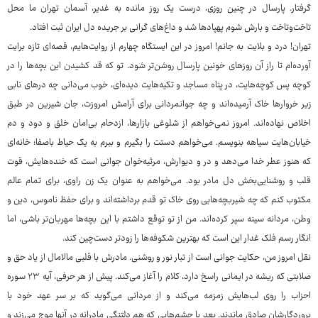
گرفتار. پارسال در چنین روزی، درست یک روز مانده به غدیر، آسمان تهران ما محل
تاخت‌وتاخت و بارش شوم پهپادها شد و داغ‌های گرانی بر جریده دل ایران ثبت افتاد.
تهران! درد و بلایت به جانم! امروز در این ایستگاه چهارم از روایت‌هایم، قصه‌ای تازه برایت
آورده‌ام تا راز آن روزهای خونین پارسال روشن‌تر شود. تو که قد کشیدن این بچه‌ها را در
کوچه پس کوچه‌هایت، در پناه مساجد و تکیه‌هایت دیده‌ای، خوب می‌دانی چه درهای نابی
زیر خروارها خاک آرمیده‌اند و چه جوانمردانی برای آرامش امروزت، جان شیرین در طبق
اخلاص نهاده‌اند. امروز نمی‌خواهم از شلوغی بازارها، ازدحام بی‌امان خلق و دود و دم
خیابان‌هایت سیاهه بنویسم. می‌خواهم دستت را بگیرم و ببرم به یک حیاط باصفا؛ خانه‌ای
که هنوز عطر خدا می‌دهد و در و دیوارش، مرثیه‌خوان جوانی است که خنده‌هایش، قوت
قلب و روشنایی‌بخش دل مادر بود. می‌خواهم به عنوان یک زن راوی، برای تمام عالم
مکتوب کنم که چه شیربچه‌هایی روی خاک تو قدم برداشته‌اند و برای حفظ ناموس، دین و
وطن، مردانه سینه سپر کرده‌اند. من از تو توقع داشتم با این بچه‌ها مهربان‌تر باشی، اما
انگار رسم فلک غدار این است که بهترین شکوفه‌ها را زودتر دست‌چین کند.
نقل امروز من، حکایت جوانی است از تبار نور و روشنی. مادرش با قلبی مالامال از یاد حق و
صلابتی که ریشه در ایمانی راسخ دارد، کلام را آغاز می‌کند. پیش از هر حرفی، آیه ۲۳ سوره
احزاب را روی لب‌هایش زمزمه می‌کند و از مردانی می‌گوید که بر سر عهد خود با
پروردگارشان صادق ماندند. بعد با چشم‌هایی که هم دلتنگی مادرانه در آنها موج می‌زند و