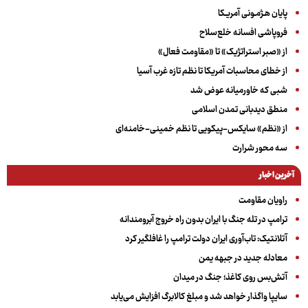
پایان هـژمـونی آمریـکا
فروپاشی افسانه خلع‌سلاح
از «صبر استراتژیک» تا «مقاومت فعال»
از خطای محاسبات آمریکا تا نظم تازه غرب آسیا
شبی که خاورمیانه عوض شد
منطق دیدبانی تمدن اسلامی
از «نظم» سایکس-پیکویی تا نظم خمینی-خامنه‌ای
سه‌ محور شرارت
آخرین اخبار
راویان مقاومت
ترامپ در تله جنگ با ایران بدون راه خروج آبرومندانه
آتلانتیک: تاب‌آوری ایران دولت ترامپ را غافلگیر کرد
معادله جدید در جبهه یمن
آتش‌بس روی کاغذ؛ جنگ در میدان
سایپا واگذار خواهد شد و مبلغ کالابرگ افزایش می‌یابد