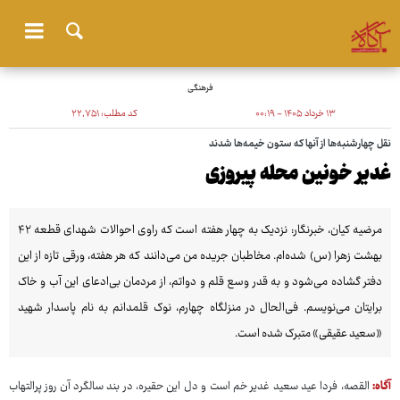
فرهنگی
۱۳ خرداد ۱۴۰۵ - ۰۰:۱۹
کد مطلب:
۲۲٬۷۵۱
نقل چهارشنبه‌ها از آنها که ستون خیمه‌ها شدند
غدیر خونین محله پیروزی
مرضیه کیان، خبرنگار: نزدیک به چهار هفته است که راوی احوالات شهدای قطعه ۴۲
بهشت زهرا (س) شده‌ام. مخاطبان جریده من می‌دانند که هر هفته، ورقی تازه از این
دفتر گشاده می‌شود و به قدر وسع قلم و دواتم، از مردمان بی‌ادعای این آب و خاک
برایتان می‌نویسم. فی‌الحال در منزلگاه چهارم، نوک قلمدانم به نام پاسدار شهید
«سعید عقیقی» متبرک شده است.
آگاه:
القصه، فردا عید سعید غدیر خم است و دل این حقیره، در بند سالگرد آن روز پرالتهاب