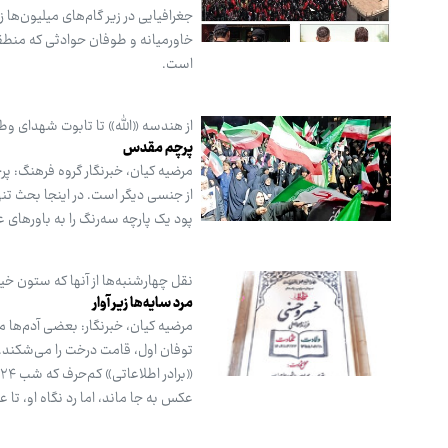
جغرافیایی در زیر گام‌های میلیون‌ها ز
خاورمیانه و طوفان حوادثی که منطقه
است.
از هندسه «الله» تا تابوت شهدای وط
پرچم مقدس
مرضیه کیان، خبرنگار گروه فرهنگ: پ
از جنسی دیگر است. در اینجا بحث تن
پود یک پارچه سه‌رنگ را به باورهای
نقل چهارشنبه‌ها از آنها که ستون خ
مرد سایه‌ها زیر آوار
مرضیه کیان، خبرنگار: بعضی آدم‌ها 
توفان اول، قامت درخت را می‌شکند
عکس به جا ماند، اما رد نگاه او، ت