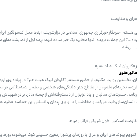
آن پرداخته شده است.
بحران و مقاومت
 هستم، خبرنگار خبرگزاری جمهوری اسلامی در مزارشریف؛ اینجا محل کنسولگری ایرا
..» این جملات بریده، تنها مخابره یک خبر ساده نبود؛ پرده اول از نمایشنامه‌ای م
یل می‌شد.
 «کاروان لبیک هیات هنر»
مانور هنری
ان، نخستین روایت مکتوب از حضور مستمر «کاروان لبیک هیات هنر» در پیاده‌روی ارب
عارزده، تجربه‌ای ملموس از تقاطع هنر، دلتنگی‌های شخصی و نظمی شبه‌نظامی در مسیر
امه، حسرت‌های سالیان و یاد عزیزان از دست‌رفته‌اش از جمله مادر، برادر شهیدش و 
 انسان‌ساز روایت می‌کند و مخاطب را با زوایای پنهان و انسانی این حماسه عظیم هم
اومت اسلامی؛ خون‌شریکی فراتر از مرزها
تقویم پیوندهای ایران و عراق با روزهای پرشور اربعین حسینی کوک می‌شود؛ روزهایی