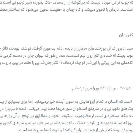
 تکه چوب تراش‌خورده نیست که در گوشه‌ای از مسجد خاک بخورد؛ منبر تریبونی است ک
ی‌شناسد، درمان را تجویز می‌کند و گاه چنان با حقیقت عجین می‌شود که ساختار مص
گذر زمان
هید، دیروز که آن پوزخندهای مجازی را دیدم، دلم بدجوری گرفت. نوشته بودند: «اگر 
 جنوب بجنگ!» خنده‌ای تلخ روی لبم نشست. همان‌طور که لیوان چای در دستم گرمی‌اش
لمه‌ای به این بزرگی را این‌قدر کوچک کرده‌اند؟ انگار جان‌فدایی را فقط در بوی باروت 
شهادت سربازان کشور را مرور کرده‌ایم
 است که انسان با تمام آرزوهایش به سوی آینده خیز برمی‌دارد، اما برای بسیاری از پس
جک‌های نگهبانی و در سرمای استخوان‌سوز مرزها معنا پیدا می‌کند. کلمه «سرباز» در 
ت؛ بلکه استعاره‌ای است از مظلومیت، سکوت، تعهد و فداکاری بی‌توقع. از آن روزهایی
ز که سایه تهدیدهای تازه و حملات ناجوانمردانه بر سر خاورمیانه و مرزهای کشور 
 وظیفه بوده که پیش از همه در برابر گلوله‌ها و موشک‌ها سپر شده است.