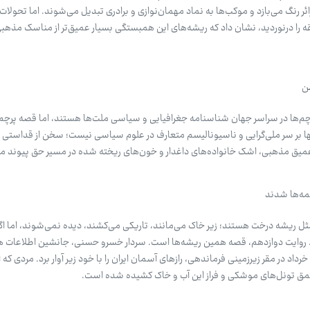
ائر رنگ می‌بازد و موکب‌ها به نماد مهمان‌نوازی و برادری تبدیل می‌شوند. اما تحولات 
 را درنوردید، نشان داد که ریشه‌های این همبستگی بسیار عمیق‌تر از مناسک مذهبی
ن
رچم‌ها در سراسر جهان شناسنامه جغرافیایی و سیاسی ملت‌ها هستند، اما قصه پرچم ا
ها بر سر ملی‌گرایی و ناسیونالیسم متعارف در علوم سیاسی نیست؛ سخن از قداستی ا
 عمیق مذهبی، اشک خانواده‌های داغدار و خون‌های ریخته شده در مسیر حق پیوند می
یمه‌ها شدند
مثل ریشه درخت هستند؛ زیر خاک می‌مانند، تاریکی می‌کشند، دیده نمی‌شوند، اما اگر
. روایت دوازدهم، قصه همین ریشه‌ها است. سردار خسرو حسنی، جانشین اطلاعات 
«برادر اطلاعاتی» کم‌حرف که شب ۲۴ خرداد در مقر زیرزمینی فرماندهی، رازهای آسمان ایران را با خود زیر آوار برد. مردی
ا عمق تونل‌های موشکی و فراز این آب و خاک کشیده شده است.