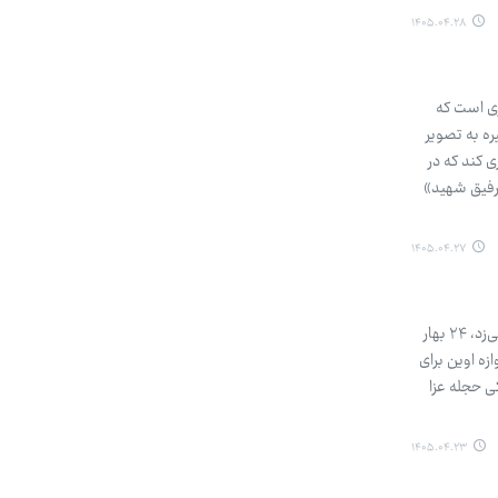
۱۴۰۵.۰۴.۲۸
کری است که
ره به تصویر
ی کند که در
«رفیق شهید»
۱۴۰۵.۰۴.۲۷
مرضیه کیان: روایت دهم قصه جوانی است که بوی براده آهن می‌داد و غیرت مردانه. امیررضا لاله که مادر او را مهدی صدا می‌زد، ۲۴ بهار
زه اوین برای
ی حجله عزا
۱۴۰۵.۰۴.۲۳