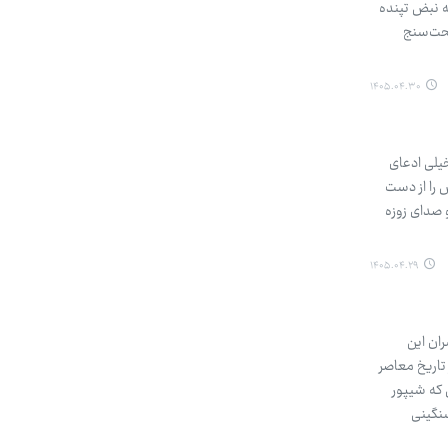
ه نبض تپنده
لحت‌سنج
۱۴۰۵.۰۴.۳۰
خیلی ادعای
 را از دست
و صدای زوزه
۱۴۰۵.۰۴.۲۹
ران این
تاریخ معاصر
 که شیپور
سنگینی