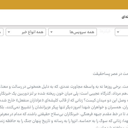
ه ای
فیلترها
همه سرویس‌ها
همه انواع خبر
ه
ومت در عصر پساحقیقت
ومت، برخی روزها نه به واسطه مجاورت عددی، که به دلیل همخونی در رسالت و معنا، 
هم مرداد، گذرگاه عجیبی است؛ پلی میان خون ریخته شده بر لنز دوربین یک خبرنگار
قه وصل این دو میدان کیست؟ زنانی که از قالب کلیشه‌ای «عزاداران منفعل» خارج شده
ادران، همسران و خواهران شهدا امروز دیگر تنها پیکر عزیزانشان را تشییع نمی‌کنند، بلک
 تا در خط مقدم جبهه فرهنگی، خبرنگاران بی‌سلاح حقیقتی باشند که مدام در معر
؛ زنانی که سوگ را به حماسه، انزوا را به رسانه و تاریخ پنهان جنگ را به حافظه زن