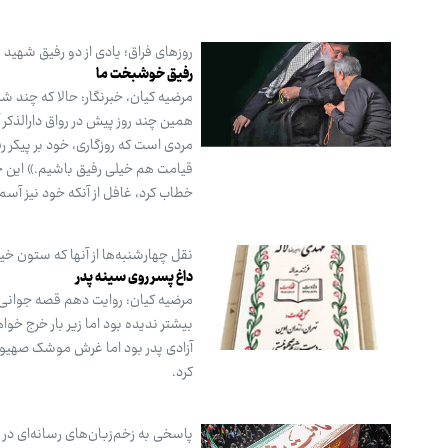
روزهای فراق؛ یادی از دو رفیق شهید
رفیق خوشبخت ما
مرضیه کیان،‌ خبرنگار: حالا که چند ش
همین چند روز پیش در رواق دارالذکر
مردی است که روزگاری، خود بر پیکر ر
قیامت هم خیلی رفیق باشیم.» این جم
خطاب کرد، غافل از آنکه خود نیز آس
نقل چهارشنبه‌ها از آنها که ستون خ
داغ پسر روی سینه پدر
بیشتر ندیده بود اما زیر بار خرج خوا
آزادی پدر بود اما غرش موشک صهیو نی
کرد.
پاسخی به زخم‌زبان‌های رسانه‌ای در 