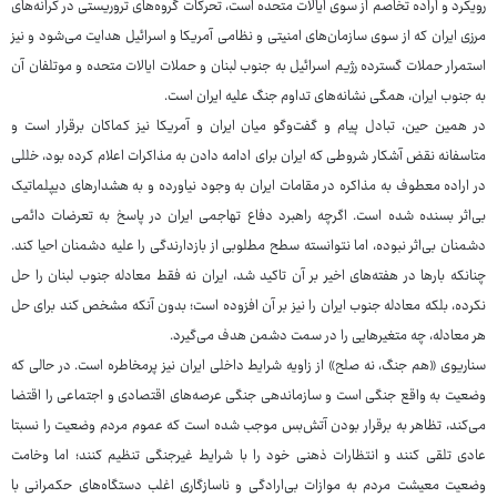
رویکرد و اراده تخاصم از سوی ایالات متحده است، تحرکات گروه‌های تروریستی در کرانه‌های
مرزی ایران که از سوی سازمان‌های امنیتی و نظامی آمریکا و اسرائیل هدایت می‌شود و نیز
استمرار حملات گسترده رژیم اسرائیل به جنوب لبنان و حملات ایالات متحده و موتلفان آن
به جنوب ایران، همگی نشانه‌های تداوم جنگ علیه ایران است.
در همین حین، تبادل پیام و گفت‌وگو میان ایران و آمریکا نیز کماکان برقرار است و
متاسفانه نقض آشکار شروطی که ایران برای ادامه دادن به مذاکرات اعلام کرده بود، خللی
در اراده معطوف به مذاکره در مقامات ایران به وجود نیاورده و به هشدارهای دیپلماتیک
بی‌اثر بسنده شده است. اگرچه راهبرد دفاع تهاجمی ایران در پاسخ به تعرضات دائمی
دشمنان بی‌اثر نبوده، اما نتوانسته سطح مطلوبی از بازدارندگی را علیه دشمنان احیا کند.
چنانکه بارها در هفته‌های اخیر بر آن تاکید شد، ایران نه فقط معادله جنوب لبنان را حل
نکرده، بلکه معادله جنوب ایران را نیز بر آن افزوده است؛ بدون آنکه مشخص کند برای حل
هر معادله، چه متغیرهایی را در سمت دشمن هدف می‌گیرد.
سناریوی «هم جنگ، نه صلح» از زاویه شرایط داخلی ایران نیز پرمخاطره است. در حالی که
وضعیت به واقع جنگی است و سازماندهی جنگی عرصه‌های اقتصادی و اجتماعی را اقتضا
می‌کند، تظاهر به برقرار بودن آتش‌بس موجب شده است که عموم مردم وضعیت را نسبتا
عادی تلقی کنند و انتظارات ذهنی خود را با شرایط غیرجنگی تنظیم کنند؛ اما وخامت
وضعیت معیشت مردم به موازات بی‌ارادگی و ناسازگاری اغلب دستگاه‌های حکمرانی با