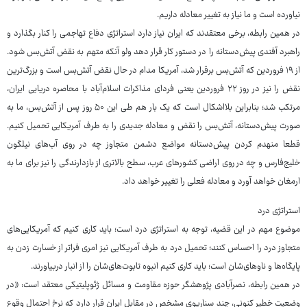
نیاورده است و ما نیاز به تغییر معادله داریم.
در همین رابطه، برخی معتقدند که ایران نیاز دارد استراتژی دفاع تهاجمی را کنار بگذارد و
راهبرد آفندی پیش‌دستانه را در دستور کار قرار دهد ولو آنکه متهم به نقض آتش‌بس شود.
از ۱۹ فروردین که آتش‌بس برقرار شد، آمریکا مدام در حال نقض آتش‌بس است و بزرگ‌ترین
نقض را نیز در روز ۲۲ فروردین یعنی فردای مذاکرات اسلام‌آباد با محاصره دریایی ایران،
مرتکب شد؛ بنابراین بلااشکال است که یک بار هم طی این ۵۰ روز پس از آتش‌بس، ما به
صورت پیش‌دستانه، آتش‌بس را نقض و معادله جدیدی را به طرف آمریکایی تحمیل کنیم.
قطعا منهدم کردن پیش‌دستانه مواضع دشمن متجاوز چه در روی آب‌های نیلگون
خلیج‌فارس و چه در روی اراضی کشورهای عرب، سطح بالاتری از بازدارندگی را نیز برای ما به
ارمغان خواهد آورد و معادله فعلی را تغییر خواهد داد.
استراتژی درد
موضوع مهم در این قضیه، توجه به استراتژی درد است؛ باید کاری کنیم که آمریکایی‌های
متجاوز درد را احساس کنند؛ تحمیل درد به طرف آمریکایی نیز امری فراتر از خسارت‌ زدن به
پایگاه‌ها و ناوهای‌شان است؛ باید کاری کنیم انبوه تابوت‌های‌شان را از انبار دربیاورند.
در همین رابطه، نصرآبادی پژوهشگر حوزه مقاومت و مسائل ژئوپلیتیکی معتقد است: «در
وضعیت خطیر کنونی، چند سناریوی مشخص در مقابل ایران قرار دارد که نرخ احتمال وقوع