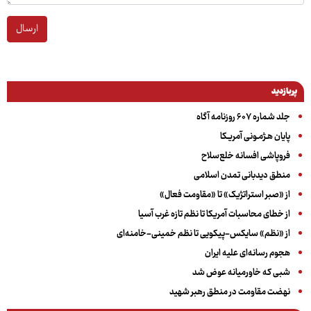
ارسال
پربازدید
جلد شماره ۶۰۷ روزنامه آگاه
پایان هـژمـونی آمریـکا
فروپاشی افسانه خلع‌سلاح
منطق دیدبانی تمدن اسلامی
از «صبر استراتژیک» تا «مقاومت فعال»
از خطای محاسبات آمریکا تا نظم تازه غرب آسیا
از «نظم» سایکس-پیکویی تا نظم خمینی-خامنه‌ای
هجوم رسانه‌ای علیه ایران
شبی که خاورمیانه عوض شد
نهضت مقاومت در منطق رهبر شهید