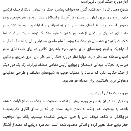
آغاز دوباره جنگ، امری ناگزیر است
شروع مجدد تبادل حداکثری آتش، به موازات پیشبرد جنگ در ابعادی دیگر از جنگ ترکیبی
جاری از درون و بیرون ایران، در دستور کار آمریکا و اسرائیل است. باوجود ضربه‌پذیری و در
معرض آسیب بودن طرف‌های متخاصم به ویژه اسرائیل و امارات و با وجود تلاش‌های
منطقه‌ای که برای جلوگیری از شعله‌ور شدن دوباره جنگ گسترده صورت می‌گیرد، اما
شکست راهبردی دشمنان در جنگ ۴۰ روزه، ناتمام ماندن دستیابی آنان به اهداف اصلی و
استراتژیک و لزوم زمینه‌سازی برای تحقق طرح راهبردی کلانی که برای بازمعماری نظم
امنیتی منطقه مد نظر دارند، نهایتا آغاز دوباره جنگ را در نظر آنان امری ضروری و ناگزیر
می‌سازد. تحرکات میدانی دشمنان و پویایی آرایش نظامی منطقه نیز از تدارک یک دور دیگر
از جنگ حکایت دارد که قاعدتا با عملیات فریب به شیوه‌های مختلف و طراحی عملیاتی
متفاوتی برای غافلگیری ایران همراه خواهد بود.
در وضعیت جنگی قرار داریم
وضعیتی که در آن به سر می‌بریم بیش از آنکه با وضعیت نه جنگ، نه صلح قرابت داشته
باشد، به وضعیت هم جنگ، نه صلح شبیه است؛ چرا که بر مبنای الگوی تکرارشونده
فوق‌الذکر، ما شاهد توقف آتش یا حتی آتش‌بس شکننده نیستیم. بلکه تنها موقعیت
جغرافیایی جنگ تغییر کرده و اندکی محدود شده است. محاصره دریایی که مصداق آشکار