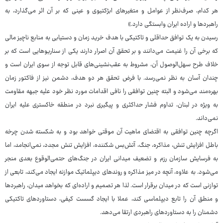
هر کدام، صرف‌نظر از عوامل و متغیرهای ابژکتیوی و عینی که بر آن اثر می‌گذارد، به
راهبردها و اراده ایران وابستگی دارد.»
رسیدن به یک توافق حداقلی و تاکتیکی با هدف خرید زمان و دستیابی به منابع ناچیز مالی
که برخی آن را غنیمت می‌دانند و بر تحقق آن اصرار دارند یکی از سناریوهایی است که بر
خلاف طرح سهل‌الوصول آن، مشروط به عقب‌نشینی‌های قابل توجه از سوی ایران است و
چندان آسان به نظر نمی‌رسد. با فرض تحقق هر دو هدف، دشمن نیز از فاکتور زمان
بهره‌مند می‌شود و البته چنین توافقی را نافی اقدامات مورد نظر خود علیه جبهه مقاومت
به ویژه در لبنان، تداوم فشار حداکثری و پیگیری نبرد در منطقه خاکستری علیه ایران
نمی‌داند.
اگرچه چنین توافقی به اقتضای ماهیت آن موقتی خواهد بود و به شکسته شدن چرخه
باطل افزایش تنش، ⁠مذاکره، ⁠جنگ، آتش‌بس شکننده، افزایش تنش مجدد، نمی‌انجامد، اما
به فرسایش سازمان رزم و تضعیف میدانی ایران در جنگ‌های حتمی‌الوقوع بعدی منجر
می‌شود. به علاوه، آنچه در میز مذاکره و روندهای دیپلماتیک موازنه ایجاد می‌کند، تابعی از
توازنی است که در میدان برقرار است. لذا هر تصمیم و اراده‌ای که بخواهد میدان، راهبردها
و منطق آن را تابع دیپلماسی کند، عملا با ایجاد گسست کیفی، دستاوردهای تاکتیکی
دشمنان را به دستاوردهای راهبردی ارتقا می‌دهد.