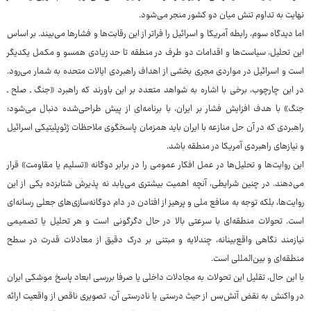
نهایت به تداوم تنش میان دو کشور منجر می‌شود.
اما دیدگاه سوم، رابطه آمریکا و اسرائیل را فراتر از این رقابت‌ها و فشارها می‌بیند. بر اساس
این تحلیل، سیاست‌ها و اقدامات دو طرف در منطقه تا حد زیادی همسو و مکمل یکدیگر
است و اسرائیل در مواردی مجری بخشی از اهداف راهبردی ایالات متحده به شمار می‌رود.
در این چارچوب، برخی با اشاره به شواهد متعدد بر این باورند که راهبرد «جنگ ـ صلح ـ
جنگ» با هدف افزایش فشار بر ایران، با برنامه‌ای از پیش طراحی‌شده دنبال می‌شود؛
راهبردی که در آن حل منازعه با ایران باید همزمان پاسخگوی ملاحظات ژئوپلیتیکی اسرائیل
و نیازهای راهبردی آمریکا در منطقه باشد.
این روایت‌ها و تحلیل‌ها در عمل افکار عمومی را در برابر دوگانه «تسلیم یا مقاومت» قرار
می‌دهند. در چنین شرایطی، آنچه اهمیت بیشتری می‌یابد نه پذیرش شتابزده یکی از این
روایت‌ها، بلکه توجه به منافع ملی و پرهیز از افتادن در دام دوگانه‌سازی‌های جعلی رسانه‌ای
است. تحولات منطقه‌ای با سرعتی بالا در حال دگرگونی است و هر تحلیل یا تصمیمی
نیازمند نگاهی واقع‌بینانه، چندلایه و مبتنی بر درک دقیق از معادلات قدرت در سطح
منطقه‌ای و بین‌المللی است.
با این حال، تقلیل این تحولات به مجادلات داخلی یا صرفا بررسی ابعاد پاسخ موشکی ایران
در واکنش به نقض آتش‌بس از حیث درستی یا نادرستی آن، تصویری ناقص از واقعیت ارائه