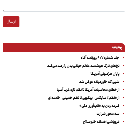
ارسال
پربازدید
جلد شماره ۶۰۷ روزنامه آگاه
نخ‌های نازک هوشمند علائم حیاتی بدن را رصد می‌کند
پایان هـژمـونی آمریـکا
شبی که خاورمیانه عوض شد
از خطای محاسبات آمریکا تا نظم تازه غرب آسیا
از «نظم» سایکس-پیکویی تا نظم خمینی-خامنه‌ای
ضربه زدن به «تاب‌آوری ملی»
سه‌ محور شرارت
فروپاشی افسانه خلع‌سلاح