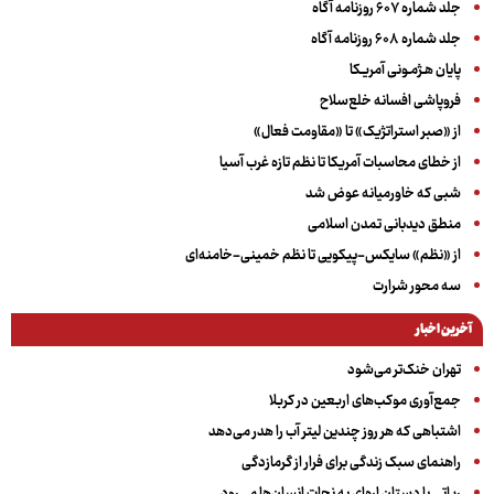
جلد شماره ۶۰۷ روزنامه آگاه
جلد شماره ۶۰۸ روزنامه آگاه
پایان هـژمـونی آمریـکا
فروپاشی افسانه خلع‌سلاح
از «صبر استراتژیک» تا «مقاومت فعال»
از خطای محاسبات آمریکا تا نظم تازه غرب آسیا
شبی که خاورمیانه عوض شد
منطق دیدبانی تمدن اسلامی
از «نظم» سایکس-پیکویی تا نظم خمینی-خامنه‌ای
سه‌ محور شرارت
آخرین اخبار
تهران خنک‌تر می‌شود
جمع‌آوری موکب‌های اربعین در کربلا
اشتباهی که هر روز چندین لیتر آب را هدر می‌دهد
راهنمای سبک زندگی برای فرار از گرمازدگی
رباتی با دستان اره‌ای به نجات انسان‌ها می‌رود