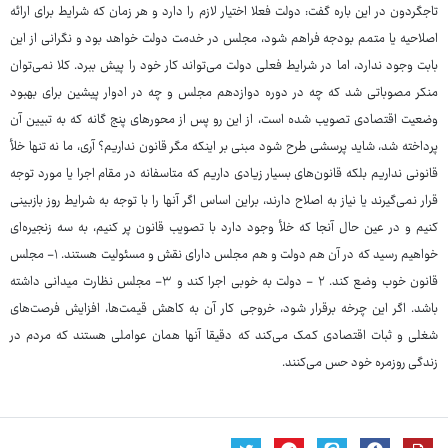
تاجگردون در این باره گفت: دولت فعلا اختیار لازم را دارد و هر زمان که شرایط برای ارائه
اصلاحیه یا متمم بودجه فراهم شود، مجلس در خدمت دولت خواهد بود و نگرانی از این
بابت وجود ندارد، اما در شرایط فعلی دولت می‌تواند کار خود را پیش ببرد. کلا نمی‌توان
منکر مصوباتی شد که چه در دوره دوازدهم مجلس و چه در ادوار پیشین برای بهبود
وضعیت اقتصادی تصویب شده است، از این رو پس از محورهای پنج گانه که به تبیین آن
پرداخته شد، شاید پرسشی طرح شود مبنی بر اینکه مگر قانون نداریم؟ آری، ما نه تنها خلأ
قانونی نداریم بلکه قانون‌های بسیار زیادی داریم که متاسفانه در مقام اجرا یا مورد توجه
قرار نمی‌گیرند یا نیاز به اصلاح دارند، براین اساس اگر آنها را با توجه به شرایط روز بازبینی
کنیم و در عین حال آنجا که خلأ وجود دارد با تصویب قانون پر کنیم، به سه زنجیره‌ای
خواهیم رسید که در آن هم دولت و هم مجلس دارای نقش و مسئولیت هستند. ۱- مجلس
قانون خوب وضع کند. ۲ - دولت به خوبی اجرا کند و ۳- مجلس نظارت میدانی داشته
باشد. اگر این چرخه برقرار شود، خروجی کار آن به کاهش قیمت‌ها، افزایش فرصت‌های
شغلی و ثبات اقتصادی کمک می‌کند که دقیقا آنها همان عواملی هستند که مردم در
زندگی روزمره خود حس می‌کنند.