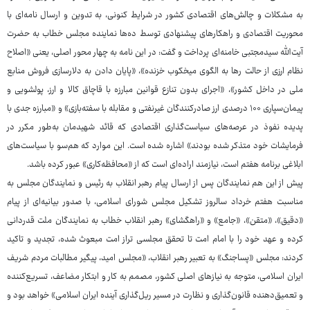
به مشکلات و چالش‌های اقتصادی کشور در شرایط کنونی، به تدوین و ارسال نامه‌ای با
محوریت اقتصادی و راهکارهای پیشنهادی توسط ده‌ها نماینده مجلس خطاب به حضرت
آیت‌الله سیدمجتبی خامنه‌ای پرداخت و گفت: در این نامه به چهار محور اصلی، یعنی «اصلاح
نظام ارزی از حالت رها به الگوی میخکوب خزنده»، «پایان دادن به دلارسازی فروش منابع
ملی در داخل کشور»، «اجرای بدون تنازع قوانین مبارزه با قاچاق کالا و ارز، پولشویی و
پیمان‌سپاری ۱۰۰ درصدی ارز صادرکنندگان غیرنفتی و مقابله با سفته‌بازی» و «مبارزه جدی با
پدیده نفوذ در عرصه‌های سیاست‌گذاری اقتصادی که قائد شهیدمان به‌طور مکرر در
فرمایشات خود متذکر شده بودند» اشاره شده است. این موارد که هم‌سو با سیاست‌های
ابلاغی برنامه هفتم است، نیازمند اراده‌ای است که از «محافظه‌کاری» عبور کرده باشد.
پیش از این هم نمایندگان پس از ارسال پیام رهبر انقلاب به رئیس و نمایندگان مجلس به
مناسبت هفتم خرداد سالروز تشکیل مجلس شورای اسلامی، با صدور بیانیه‌ای از پیام
«دقیق»، «متقن»، «جامع» و «راهگشای» رهبر انقلاب خطاب به نمایندگان ملت قدردانی
کرده و عهد خود را با امام امت تا تحقق مجلسی تراز امت مبعوث شده، تجدید و تاکید
کردند: مجلس «پساجنگ» به تعبیر رهبر انقلاب، «مجلس امید، پیگیر مطالبات مردم شریف
ایران اسلامی، متوجه به نیازهای اصلی کشور، مصمم به کار و ابتکار مضاعف، تسریع‌کننده
و تعمیق‌دهنده قانون‌گذاری و نظارت در مسیر ریل‌گذاری آینده ایران اسلامی» خواهد بود و