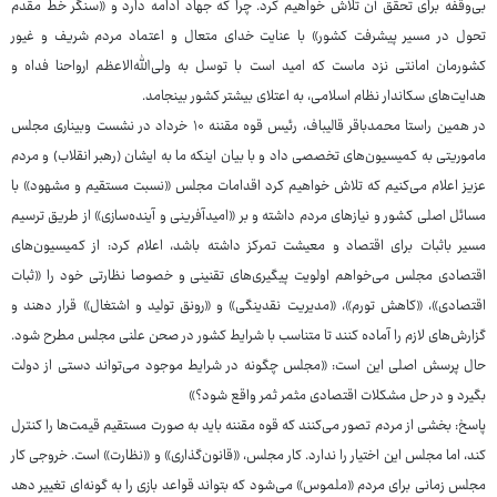
بی‌وقفه برای تحقق آن تلاش خواهیم کرد. چرا که جهاد ادامه دارد و «سنگر خط مقدم
تحول در مسیر پیشرفت کشور» با عنایت خدای متعال و اعتماد مردم شریف و غیور
کشورمان امانتی نزد ماست که امید است با توسل به ولی‌الله‌الاعظم ارواحنا فداه و
هدایت‌های سکاندار نظام اسلامی، به اعتلای بیشتر کشور بینجامد.
در همین راستا محمدباقر قالیباف، رئیس قوه مقننه ۱۰ خرداد در نشست وبیناری مجلس
ماموریتی به کمیسیون‌های تخصصی داد و با بیان اینکه ما به ایشان (رهبر انقلاب) و مردم
عزیز اعلام می‌کنیم که تلاش خواهیم کرد اقدامات مجلس «نسبت مستقیم و مشهود» با
مسائل اصلی کشور و نیازهای مردم داشته و بر «امیدآفرینی و آینده‌سازی» از طریق ترسیم
مسیر باثبات برای اقتصاد و معیشت تمرکز داشته باشد، اعلام کرد: از کمیسیون‌های
اقتصادی مجلس می‌خواهم اولویت پیگیری‌های تقنینی و خصوصا نظارتی خود را «ثبات
اقتصادی»، «کاهش تورم»، «مدیریت نقدینگی» و «رونق تولید و اشتغال» قرار دهند و
گزارش‌های لازم را آماده کنند تا متناسب با شرایط کشور در صحن علنی مجلس مطرح شود.
حال پرسش اصلی این است: «مجلس چگونه در شرایط موجود می‌تواند دستی از دولت
بگیرد و در حل مشکلات اقتصادی مثمر ثمر واقع شود؟»
پاسخ: بخشی از مردم تصور می‌کنند که قوه مقننه باید به صورت مستقیم قیمت‌ها را کنترل
کند، اما مجلس این اختیار را ندارد. کار مجلس، «قانون‌گذاری» و «نظارت» است. خروجی کار
مجلس زمانی برای مردم «ملموس» می‌شود که بتواند قواعد بازی را به گونه‌ای تغییر دهد