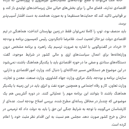
خانه ملت می‌تواند با قطع بودجه‌های عملیات‌های غیرضروری یا پروژه‌هایی که بازده
اقتصادی ندارند، فضای مالی را برای بخش‌های حیاتی مثل زیرساخت‌های تولیدی باز کند و
بر قوانینی تاکید کند که حمایت‌ها مستقیما و به صورت هدفمند به دست اقشار آسیب‌پذیر
برسد.
باید منصف بود، توپ را کاملا نمی‌توان فقط در زمین بهارستان انداخت؛ هماهنگی در تیم
اقتصادی دولت نیز حائز اهمیت است. غلامرضا تاجگردون، رئیس کمیسیون برنامه و بودجه
۱۶ خرداد در گفت‌وگویی با اشاره به ضرورت ترسیم یک راهبرد و برنامه مشخص درون
وزارتخانه‌ها برای اعمال سیاست‌های ارزی و مالی کشور در شرایط موجود، گفت:
دستگاه‌های ستادی و صفی ما در حوزه اقتصادی باید با یکدیگر هماهنگ باشند؛ نمی‌شود
در این موضوع هر دستگاهی مسیر جداگانه‌ای را دنبال کند. وزارت امور اقتصادی و دارایی،
سازمان برنامه و بودجه، بانک مرکزی، وزارت جهاد کشاورزی، وزارت صنعت، معدن و تجارت،
وزارت تعاون، کار و رفاه اجتماعی و همچنین حوزه نفت و انرژی باید در این زمینه با یکدیگر
هماهنگ باشند تا بتوانند این برنامه مهم را عملیاتی کنند. در دوره آتش‌بس هم یک
موضوعی که چندبار در محافل رسانه‌ای مطرح شده، بررسی اصلاح بودجه است. عده‌ای از
کارشناسان می‌گویند با توجه به شرایط جنگی این حق را باید به دولت داد که ترمیمی در
دخل و خرج کشور صورت دهد. مجلس هم نسبت به این اقدام نظر مثبت خود را اعلام
کرده است.