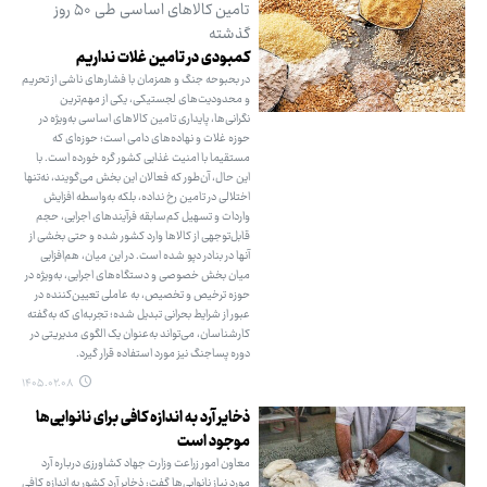
تامین کالاهای اساسی طی ۵۰ روز
گذشته
کمبودی در تامین غلات نداریم
در بحبوحه جنگ و همزمان با فشارهای ناشی از تحریم
و محدودیت‌های لجستیکی، یکی از مهم‌ترین
نگرانی‌ها، پایداری تامین کالاهای اساسی به‌ویژه در
حوزه غلات و نهاده‌های دامی است؛ حوزه‌ای که
مستقیما با امنیت غذایی کشور گره خورده است. با
این حال، آن‌طور که فعالان این بخش می‌گویند، نه‌تنها
اختلالی در تامین رخ نداده، بلکه به‌واسطه افزایش
واردات و تسهیل کم‌سابقه فرآیندهای اجرایی، حجم
قابل‌توجهی از کالاها وارد کشور شده و حتی بخشی از
آنها در بنادر دپو شده است. در این میان، هم‌افزایی
میان بخش خصوصی و دستگاه‌های اجرایی، به‌ویژه در
حوزه ترخیص و تخصیص، به عاملی تعیین‌کننده در
عبور از شرایط بحرانی تبدیل شده؛ تجربه‌ای که به‌گفته
کارشناسان، می‌تواند به‌عنوان یک الگوی مدیریتی در
دوره پساجنگ نیز مورد استفاده قرار گیرد.
۱۴۰۵.۰۲.۰۸
ذخایر آرد به اندازه کافی برای نانوایی‌ها
موجود است
معاون امور زراعت وزارت جهاد کشاورزی درباره آرد
مورد نیاز نانوایی‌ها گفت: ذخایر آرد کشور به اندازه کافی