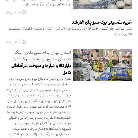
بوده و نگرانی برای تامین آن وجود ندارد.
۱۴۰۵.۰۲.۰۷
خرید تضمینی برگ سبز چای آغاز شد
رئیس سازمان چای کشور از خرید ۲۵۶ تن برگ سبز چای از باغداران گیلان و مازندران از ابتدای اردیبهشت
تاکنون خبر داد.
۱۴۰۵.۰۲.۰۷
استان تهران با آمادگی کامل، جنگ
تحمیلی ۴۰ روزه را پشت سر گذاشت
بازار کالا و انبارهای سوخت، در آمادگی
کامل
کنترل بازار و تامین مایحتاج مورد نیاز و ضروری مردم
در طول ایام سومین جنگ تحمیلی دشمن علیه ایران
اسلامی یکی از مهم‌ترین و شاخص‌ترین کارهای دولت
چهاردهم بود. اهمیت این ماجرا وقتی بیشتر می‌شود
که یادآوری کنیم، روزهای جنگ با آخرین روزهای سال
۱۴۰۴ مصادف شد که به طور معمول نیز مقدار خرید و
حتی ذخیره مایحتاج از سوی مردم بیشتر می‌شود. اما
خوشبختانه با نظارت درست و رفتار اخلاقی و اصولی
مردم، کمبودی در کالاهای بازار به وجود نیامد و
شهروندان نیز فقط به مقدار نیاز خود خرید کردند.
دولت برای روزهای آینده نیز برنامه‌هایی دارد تا نظارت