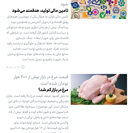
شود
تامین مالی تولید، هدفمند می‌شود
تامین مالی تولید به عنوان یکی از مهم‌ترین اهرم‌های
رونق اقتصادی در دوران آتش‌بس و همچنین دوره
پساجنگ، بیش از هر زمان دیگری مورد توجه مسئولان
و سیاست‌گذاران کشور قرار گرفته است. در شرایطی که
اقتصاد ملی برای عبور از تبعات جنگ، بازسازی
زیرساخت‌ها، حفظ اشتغال و جلوگیری از تشدید رکود
نیازمند تحرک جدی در بخش تولید است، هدایت
منابع مالی به سمت واحدهای مولد و صنایع پیشران
به یک ضرورت راهبردی تبدیل شده است.
۱۴۰۵.۰۲.۲۶
قیمت مرغ در بازار بیش از ۴۰۰ هزار
تومان شده است
مرغ در بازار کم شد؟
به دلیل کمبود عرضه، قیمت مرغ بالا رفته است. بحران
نقدینگی و تضعیف تولیدکنندگان کوچک از دلایل این
مشکل است. این موضوع را سیدفرزاد طلاکش، دبیر
فدراسیون دام و طیور اعلام کرده و گفته: بیش از ۸۵
درصد نهاده‌های دامی و بخش بزرگی از دارو و
واکسن‌ها وارداتی است. مبنای اولیه دولت برای
آزادسازی قیمت‌ها، ارز ۱۱۲ هزار تومانی بود، اما امروز