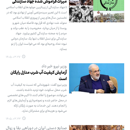
میراث فراموش شده جهاد سازندگی
«جهاد سازندگی از زیباترین مولودهای انقلاب اسلامی
است.» این تعبیر سیدمرتضی آوینی از نهادی بود که در
نخستین سال‌های پس از پیروزی انقلاب اسلامی
متولد شد؛ نهادی که قرار بود فاصله میان شهر و
روستا را از میان بردارد، محرومیت را به عقب براند و
مردم را به صحنه سازندگی کشور بیاورد. جهاد
سازندگی برای نسل انقلاب تنها یک سازمان دولتی
نبود؛ نماد روحیه‌ای بود که می‌خواست ایران را از نو
بسازد.
۱۴۰۵.۰۳.۲۷
وزیر نیرو خبر داد
آزمایش کیفیت آب شرب منازل رایگان
است
وزیر نیرو گفت: شهروندانی که نسبت به کیفیت آب
شرب محل سکونت خود تردید داشته باشند،
می‌توانند موضوع را اعلام کنند تا اکیپ‌های تخصصی
در محل حاضر شده و نمونه‌برداری و آزمایش‌های لازم
را انجام دهند. این خدمات به صورت رایگان ارائه
می‌شود و هزینه‌ای برای مشترکان ندارد.
۱۴۰۵.۰۳.۲۳
صنایع دستی ایران در دوراهی بقا و زوال