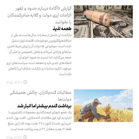
گزارش «آگاه» درباره حدود و ثغور
الزامات ارزی دولت و گلایه صادرکنندگان
را بخوانید
طعمه لذیذ
بازگشت ارز حاصل از صادرات سال‌هاست به یکی از
مناقشه‌برانگیزترین موضوعات اقتصاد ایران تبدیل
شده است؛ موضوعی که دولت آن را پیش‌شرط تامین
نیازهای وارداتی می‌داند و بخش خصوصی بر اصل آن
صحه می‌گذارد، اما نسبت به شیوه اجرای آن
انتقادهای جدی دارد و معتقد است سیاست‌های ارزی
موجود، انگیزه صادرات و بازگشت شفاف ارز را کاهش
داده است.
۱۴۰۵.۰۴.۳۰
مطالبات گندم‌کاران، چالش همیشگی
دولت‌ها
برداشت گندم بیشتر اما انبار شد
یک عضو شورای قیمت‌گذاری محصولات کشاورزی با
اشاره به گره کور مطالبات گندم‌کاران، گفت: پول گندم
خریداری شده تا کنون ۲۷۰ همت بوده که از این مبلغ
فقط ۶۱ همت معادل ۲۲ درصد پرداخت شده است.
۱۴۰۵.۰۴.۲۷