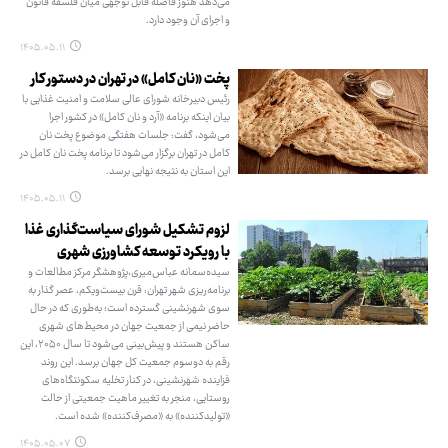
می‌دهد هنوز فاصله قابل توجهی میان فلسفه قانون
و اجرای آن وجود دارد.
۱۴۰۵.۰۵.۱۱
پخت «نان کامل» در تهران در دستور کار
رئیس دبیرخانه شورای عالی سلامت و امنیت غذایی با
بیان اینکه برنامه «آرد و نان کامل» در کشور اجرا
می‌شود، گفت: جلسات هفتگی موضوع پخت نان
کامل در تهران برگزار می‌شود تا برنامه پخت نان کامل در
این استان به نتیجه نهایی برسد.
۱۴۰۵.۰۵.۱۱
لزوم تشکیل شورای سیاست‌گذاری غذا
با رویکرد توسعه کشاورزی شهری
سیده‌سمانه عباس‌میری،پژوهشگر مرکز مطالعات و
برنامه‌ریزی شهر تهران: قرن بیست‌ویکم، عصر گذار به
سوی شهرنشینی گسترده است؛ به‌طوری که در حال
حاضر نیمی از جمعیت جهان در محیط‌های شهری
ساکن هستند و پیش‌بینی می‌شود تا سال ۲۰۵۰، این
رقم به دوسوم جمعیت کل جهان برسد. این روند
فزاینده شهرنشینی، در کنار تخلیه سکونتگاه‌های
روستایی، منجر به تغییر ماهیت جمعیتی از حالت
«تولیدکننده» به «مصرف‌کننده» شده است.
۱۴۰۵.۰۵.۰۷