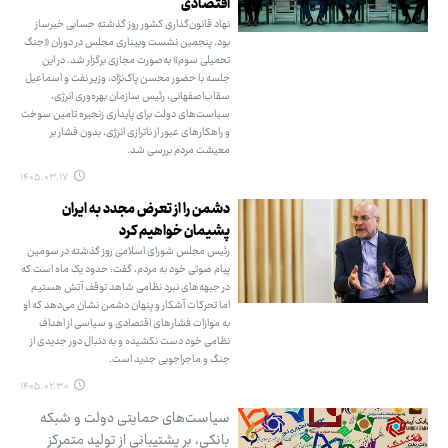
اقتصادی
نهاد قانون‌گذاری کشور روز گذشته حسابی خبرساز
بود. پنجمین نشست وبیناری مجلس در دوران «جنگ
تحمیلی سوم» به‌صورت مجازی برگزار شد. در این
جلسه با حضور محسن پاک‌نژاد، وزیر نفت و اسماعیل
سقاب‌اصفهانی، رئیس سازمان بهره‌وری انرژی،
سیاست‌های دولت برای پایداری زنجیره تامین سوخت
و راهکارهای عبور از ناترازی انرژی، بدون فشار بر
معیشت مردم بررسی شد.
۱۴۰۵.۰۳.۱۷
دشمن را از تعرض مجدد به ایران
پشیمان خواهیم کرد
رئیس مجلس شورای اسلامی روز گذشته در سومین
پیام صوتی خود به مردم، گفت: حدود یک ماه است که
در جبهه‌های نبرد نظامی شاهد توقف آتش هستیم
اما تحرکات آشکار و پنهان دشمن نشان می‌دهد که او
به موازات فشارهای اقتصادی و سیاسی از اهداف
نظامی خود دست نکشیده و به دنبال دور جدیدی از
جنگ و ماجراجویی جدید است.
۱۴۰۵.۰۲.۳۰
سیاست‌های حمایتی دولت و شبکه
بانکی، بر پشتیبانی از تولید متمرکز