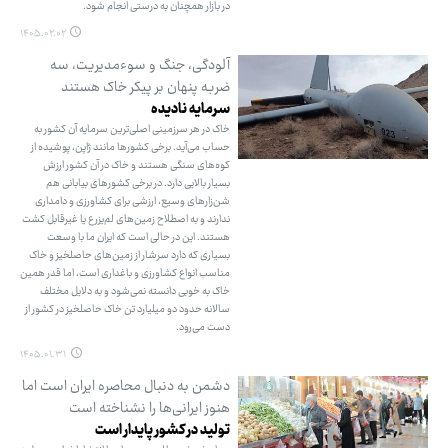
در بازار همچنان به درستی انجام شود.
۱۴۰۵.۰۲.۰۲
آلودگی، جنگ و سوءمدیریت، سه
ضربه پنهان بر پیکر خاک هستند
سرمایه نادیده
خاک در هر سرزمینی اصلی‌ترین سرمایه آن کشور به
حساب می‌آید. برخی کشورها مانند ژاپن، پوشیده از
کوه‌های سنگی هستند و خاک در آن کشور ارزش
بسیار بالایی دارد. در برخی کشورهای بیابانی هم
شن‌زارهای وسیع، ارزشی برای کشاورزی و دامداری
ندارند و به اصطلاح زمین‌های لم‌یزرع یا غیرقابل کشت
هستند. این در حالی است که ایران ما با وسعت
بسیاری که دارد سرشار از زمین‌های حاصلخیز و خاک
مناسب انواع کشاورزی و باغداری است، اما قدر همین
خاک به خوبی دانسته نمی‌شود و به دلایل مختلف
سالانه حدود دو میلیارد تن خاک حاصلخیز در کشور از
دست می‌رود.
۱۴۰۵.۰۱.۳۱
دشمن به دنبال محاصره ایران است اما
هنوز ایرانی‌ها را نشناخته است
تولید در کشور پایدار است