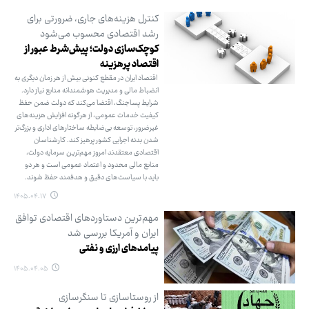
کنترل هزینه‌های جاری، ضرورتی برای
رشد اقتصادی محسوب می‌شود
کوچک‌سازی دولت؛ پیش‌شرط عبور از
اقتصاد پرهزینه
اقتصاد ایران در مقطع کنونی بیش از هر زمان دیگری به
انضباط مالی و مدیریت هوشمندانه منابع نیاز دارد.
شرایط پساجنگ، اقتضا می‌کند که دولت ضمن حفظ
کیفیت خدمات عمومی، از هرگونه افزایش هزینه‌های
غیرضرور، توسعه بی‌ضابطه ساختارهای اداری و بزرگ‌تر
شدن بدنه اجرایی کشور پرهیز کند. کارشناسان
اقتصادی معتقدند امروز مهم‌ترین سرمایه دولت،
منابع مالی محدود و اعتماد عمومی است و هر دو
باید با سیاست‌های دقیق و هدفمند حفظ شوند.
۱۴۰۵.۰۴.۱۷
مهم‌ترین دستاوردهای اقتصادی توافق
ایران و آمریکا بررسی شد
پیامدهای ارزی و نفتی
۱۴۰۵.۰۴.۰۵
از روستاسازی تا سنگرسازی