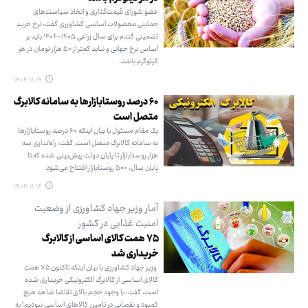
عضو شورای قیمت‌گذاری و اتخاذ سیاست‌های
حمایتی محصولات اساسی کشاورزی گفت: نرخ خرید
تضمینی گندم برای سال زراعی ۱۴۰۵-۱۴۰۴ باید بر
اساس نرخ جهانی و نباید کمتر از ۵۰ هزار تومان در هر
کیلوگرم باشد.
۱۴۰۴.۱۱.۱۹
۶۰ درصد روستابازارها به سامانه کالابرگ
متصل است
یک مقام مسئول با بیان اینکه ۶۰ درصد روستابازارها
به سامانه کالابرگ متصل است، گفت: راه‌اندازی سه
هزار روستابازار تا پایان دولت پیش‌بینی شده که تا
پایان سال، ۵۰۰ روستابازار افتتاح می‌شود.
۱۴۰۴.۱۱.۱۴
آمار وزیر جهاد کشاورزی از وضعیت
امنیت غذایی در کشور
۷۵ همت کالای اساسی از کالابرگ
خریداری شد
وزیر جهاد کشاورزی با بیان اینکه تاکنون ۷۵ همت
کالای اساسی از کالابرگ الکترونیکی خریداری شده
است، گفت: با وجود حجم بالای تقاضا شاهد هیچ
کمبود و نقصانی در تامین کالاهای اساسی نبودیم! به