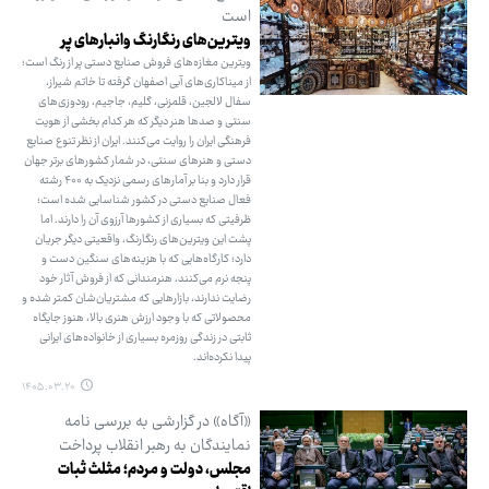
است
ویترین‌های رنگارنگ وانبارهای پر
ویترین مغازه‌های فروش صنایع دستی پر از رنگ است؛
از میناکاری‌های آبی اصفهان گرفته تا خاتم شیراز،
سفال لالجین، قلمزنی، گلیم، جاجیم، رودوزی‌های
سنتی و صدها هنر دیگر که هر کدام بخشی از هویت
فرهنگی ایران را روایت می‌کنند. ایران از نظر تنوع صنایع
دستی و هنرهای سنتی، در شمار کشورهای برتر جهان
قرار دارد و بنا بر آمارهای رسمی نزدیک به ۴۰۰ رشته
فعال صنایع دستی در کشور شناسایی شده است؛
ظرفیتی که بسیاری از کشورها آرزوی آن را دارند. اما
پشت این ویترین‌های رنگارنگ، واقعیتی دیگر جریان
دارد؛ کارگاه‌هایی که با هزینه‌های سنگین دست و
پنجه نرم می‌کنند، هنرمندانی که از فروش آثار خود
رضایت ندارند، بازارهایی که مشتریان‌شان کمتر شده و
محصولاتی که با وجود ارزش هنری بالا، هنوز جایگاه
ثابتی در زندگی روزمره بسیاری از خانواده‌های ایرانی
پیدا نکرده‌اند.
۱۴۰۵.۰۳.۲۰
«آگاه» در گزارشی به بررسی نامه
نمایندگان به رهبر انقلاب پرداخت
مجلس، دولت و مردم؛ مثلث ثبات