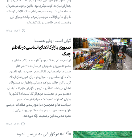
را چند برابر نیاز خریداری کرده و انبار کنند اما این بار نیز
رفتار ایرانیان به گونه دیگری بود. با این وجود دولتمردان
در ماه‌های اخیر و به خصوص ایام جنگ، تلاش کرده‌اند
تا بازار خالی از اقلام مورد نیاز مردم نباشد و برای این
وضعیت تدابیر خاصی در نظر گرفته‌اند.
۱۴۰۵.۰۱.۲۴
گران است؛ ولی هست!
صبوری بازار کالاهای اساسی در تلاطم
جنگ
تهاجم نظامی به کشور در آغاز ماه مبارک رمضان و
بحبوحه نوروز و تداوم آن در سال ۱۴۰۵، در کنار
فشارهای اقتصادی، نگرانی‌هایی جدی درباره تامین
کالاهای اساسی و مصرفی در میان شهروندان ایجاد
کرد. با این حال، شواهد میدانی و اظهارات مسئولان
نشان می‌دهد که اگرچه تورم و افزایش هزینه‌ها به‌طور
محسوسی بر معیشت مردم اثر گذاشته، اما کشور با
بحران گسترده کمبود کالا مواجه نیست. مرور
سیاست‌ها و همچنین مواضع رسمی مقامات، بررسی
بازار و سبد خرید مردم جامعه تصویر روشن‌تری از
نحوه مدیریت این وضعیت ارائه می‌دهد.
۱۴۰۵.۰۱.۱۹
«آگاه» در گزارشی به بررسی نحوه