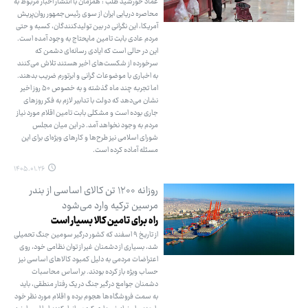
عماد خورشید طلب : همزمان با انتشار اخبار مربوط به
محاصره دریایی ایران از سوی رئیس‌جمهور روان‌پریش
آمریکا، این نگرانی در بین تولیدکنندگان، کسبه و حتی
مردم عادی بابت تامین مایحتاج به وجود آمده است.
این در حالی است که ایادی رسانه‌ای دشمن که
سرخورده از شکست‌های اخیر هستند تلاش می‌کنند
به اخباری با موضوعات گرانی و ابرتورم ضریب بدهند.
اما تجربه چند ماه گذشته و به خصوص ۵۰ روز اخیر
نشان می‌دهد که دولت با تدابیر لازم به فکر روزهای
جاری بوده است و مشکلی بابت تامین اقلام مورد نیاز
مردم به وجود نخواهد آمد. در این میان مجلس
شورای اسلامی نیز طرح‌ها و کارهای ویژه‌ای برای این
مسئله آماده کرده است.
۱۴۰۵.۰۱.۲۶
روزانه ۱۲۰۰ تن کالای اساسی از بندر
مرسین ترکیه وارد می‌شود
راه برای تامین کالا بسیار است
از تاریخ ۹ اسفند که کشور درگیر سومین جنگ تحمیلی
شد، بسیاری از دشمنان غیر از توان نظامی خود، روی
اعتراضات مردمی به دلیل کمبود کالاهای اساسی نیز
حساب ویژه باز کرده بودند. بر اساس محاسبات
دشمنان جوامع درگیر جنگ در یک رفتار منطقی، باید
به سمت فروشگاه‌ها هجوم برده و اقلام مورد نظر خود