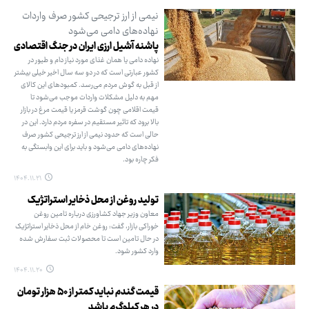
نیمی از ارز ترجیحی کشور صرف واردات
نهاده‌های دامی می‌شود
پاشنه آشیل ارزی ایران در جنگ اقتصادی
نهاده دامی یا همان غذای مورد نیاز دام و طیور در
کشور عبارتی است که در دو سه سال اخیر خیلی بیشتر
از قبل به گوش مردم می‌رسد. کمبودهای این کالای
مهم به دلیل مشکلات واردات موجب می‌شود تا
قیمت اقلامی چون گوشت قرمز یا قیمت مرغ در بازار
بالا برود که تاثیر مستقیم در سفره مردم دارد. این در
حالی است که حدود نیمی از ارز ترجیحی کشور صرف
نهاده‌های دامی می‌شود و باید برای این وابستگی به
فکر چاره بود.
۱۴۰۴.۱۱.۲۱
تولید روغن از محل ذخایر استراتژیک
معاون وزیر جهاد کشاورزی درباره تامین روغن
خوراکی بازار، گفت: روغن خام از محل ذخایر استراتژیک
در حال تامین است تا محصولات ثبت سفارش شده
وارد کشور شود.
۱۴۰۴.۱۱.۲۰
قیمت گندم نباید کمتر از ۵۰ هزار تومان
در هر کیلوگرم باشد