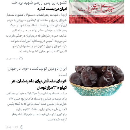
کشورداری پس از رهبر شهید پرداخت
ایران بن‌بست ندارد
از زمان شهادت رهبر انقلاب، مسئولان کشور با تشکیل
شورای رهبری و ستادهای گوناگون مدیریتی به مردم
این آرامش خاطر را داده‌اند که اگر چه کشور در سوگ
رهبر انقلاب روزهای سختی را به سر می‌برد اما این
ضایعه حتی در شرایطی که مردم ایران در جنگی نابرابر به
سر می‌برند، آسیبی در روند اداره امور ایجاد نخواهد
کرد. شورای رهبری تاکنون دو جلسه برگزار کرده و
اکنون کاملا به امور جاری کشور اشراف دارد.
۱۴۰۴.۱۲.۱۲
ایران دومین تولیدکننده خرما در جهان
است
خرمای مضافتی برای ماه رمضان، هر
کیلو ۳۱۰هزار تومان
در آستانه ماه رمضان، نرخ هر کیلوگرم خرمای مضافتی
برای عرضه در میادین و شبکه‌های توزیع حدود ۳۱۰
هزار تومان تعیین شده است؛ نرخی که به گفته رئیس
انجمن ملی خرمای ایران با هدف تنظیم بازار و
جلوگیری از نوسان قیمت‌ها در ایام پرتقاضا در نظر
گرفته شده است.
۱۴۰۴.۱۱.۲۸