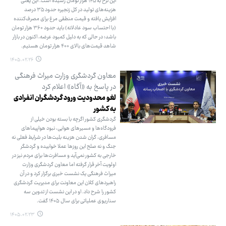
این نرخ به ۱۴۵ هزار تومان رسیده است. این یعنی
هزینه‌های تولید در کل زنجیره حدود ۳۵ درصد
افزایش یافته و قیمت منطقی مرغ برای مصرف‌کننده
(با احتساب سود عادلانه) باید حدود ۳۶۰ هزار تومان
باشد؛ در حالی که به دلیل کمبود عرضه، اکنون در بازار
شاهد قیمت‌های بالای ۴۰۰ هزار تومان هستیم.
۱۴۰۵.۰۲.۲۶
معاون گردشگری وزارت میراث فرهنگی
در پاسخ به «آگاه» اعلام کرد
لغو محدودیت ورود گردشگران انفرادی
به کشور
گردشگری کشور اگرچه با بسته بودن خیلی از
فرودگاه‌ها و مسیرهای هوایی، نبود هواپیماهای
مسافری، گران شدن هزینه بلیت‌ها در شرایط فعلی نه
جنگ و نه صلح این روزها عملا خوابیده و گردشگر
خارجی به کشور نمی‌آید و مسافرت‌ها برای مردم نیز در
اولویت آخر قرار گرفته اما معاون گردشگری وزارت
میراث فرهنگی یک نشست خبری برگزار کرد و در آن
راهبردهای کلان این معاونت برای مدیریت گردشگری
کشور را شرح داد. او در این نشست از تدوین سه
سناریوی عملیاتی برای سال ۱۴۰۵ گفت.
۱۴۰۵.۰۲.۲۳