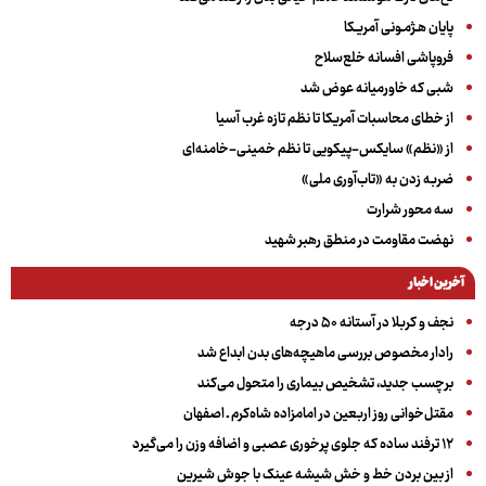
پایان هـژمـونی آمریـکا
فروپاشی افسانه خلع‌سلاح
شبی که خاورمیانه عوض شد
از خطای محاسبات آمریکا تا نظم تازه غرب آسیا
از «نظم» سایکس-پیکویی تا نظم خمینی-خامنه‌ای
ضربه زدن به «تاب‌آوری ملی»
سه‌ محور شرارت
نهضت مقاومت در منطق رهبر شهید
آخرین اخبار
نجف و کربلا در آستانه ۵۰ درجه
رادار مخصوص بررسی ماهیچه‌های بدن ابداع شد
برچسب جدید، تشخیص بیماری را متحول می‌کند
مقتل‌خوانی روز اربعین در امامزاده شاه‌کرم ـ اصفهان
۱۲ ترفند ساده که جلوی پرخوری عصبی و اضافه ‌وزن را می‌گیرد
از بین بردن خط و خش شیشه عینک با جوش شیرین