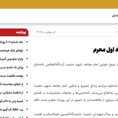
ه ای
کد مطلب:
۲۲٬۹۱۰
پربازدید
جلد شماره ۶۰۷ روزنامه آگاه
ه اول محرم
نخ‌های نازک هوشمند 
پایان هـژمـونی آمریـک
شت عروج خونین امام مجاهد شهید حضرت آیت‌الله‌العظمی خامنه‌ای
وزش باد شدید در بر
نهضت مقاومت در منط
از خطای محاسبات آمری
گزاری باشکوه مراسم وداع، تشییع و تدفین امام مجاهد شهید حضرت
از «نظم» سایکس-پیک
امی، به‌اطلاع می‌رساند گمانه‌زنی‌ها و شایعات منتشرشده در فضای
بسیاری از علاقه‌مندان به حضور در این رویداد عظیم شده، فاقد
ضربه زدن به «تاب‌آو
زن؛ حافظ تاب‌آوری م
سید و سالار شهیدان، حضرت اباعبدالله‌الحسین علیه‌السلام و اهمیت