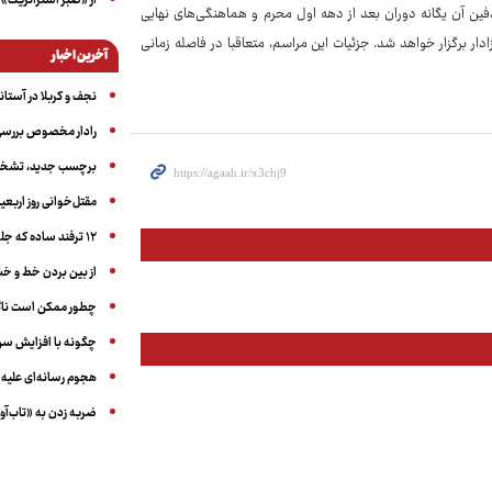
از «صبر استراتژیک» 
دفین آن یگانه دوران بعد از دهه اول محرم و هماهنگی‌های نهایی
ر برگزار خواهد شد. جزئیات این مراسم، متعاقبا در فاصله زمانی
آخرین اخبار
نجف و کربلا در آستانه ۵۰ در
رادار مخصوص بررسی 
برچسب جدید، تشخیص
مقتل‌خوانی روز اربعین
۱۲ ترفند ساده که جلوی پرخوری عصبی و اضافه ‌وزن را می‌گیرد
از بین بردن خط و 
چطور ممکن است ناگ
چگونه با افزایش سن 
هجوم رسانه‌ای علیه ا
ضربه زدن به «تاب‌آو