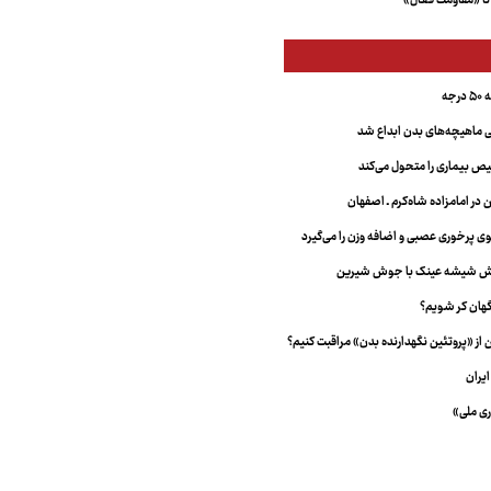
تا «مقاومت فعال»
جه
ماهیچه‌های بدن ابداع شد
 بیماری را متحول می‌کند
 در امامزاده شاه‌کرم ـ اصفهان
خش شیشه عینک با جوش شیرین
هان کر شویم؟
از «پروتئین نگهدارنده بدن» مراقبت کنیم؟
یران
ری ملی»