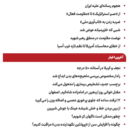
هجوم رسانه‌ای علیه ایران
از «صبر استراتژیک» تا «مقاومت فعال»
ضربه زدن به «تاب‌آوری ملی»
شبی که خاورمیانه عوض شد
نهضت مقاومت در منطق رهبر شهید
از خطای محاسبات آمریکا تا نظم تازه غرب آسیا
آخرین اخبار
نجف و کربلا در آستانه ۵۰ درجه
رادار مخصوص بررسی ماهیچه‌های بدن ابداع شد
برچسب جدید، تشخیص بیماری را متحول می‌کند
مقتل‌خوانی روز اربعین در امامزاده شاه‌کرم ـ اصفهان
۱۲ ترفند ساده که جلوی پرخوری عصبی و اضافه ‌وزن را می‌گیرد
از بین بردن خط و خش شیشه عینک با جوش شیرین
چطور ممکن است ناگهان کر شویم؟
چگونه با افزایش سن از «پروتئین نگهدارنده بدن» مراقبت کنیم؟