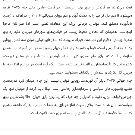
نفت می‌تواند هر قانونی را دور بزند. عربستان در قامت حامی مالی جام ۲۰۲۶ ظاهر
می‌شود تا هم دل ترامپ را به دست آورد و هم رویای میزبانی ۲۰۳۴ را در لفافه دلارهای
بادآورده محقق کند. فوتبال، قربانی بزرگ این معامله نفتی است. اما طنز تلخ ماجرا
اینجاست: همزمان که فعالان محیط زیست در خیابان‌های شهرهای میزبان علیه رد پای
محیط زیستی عظیم این تورنمنت فریاد می‌زنند که سفرهای هوایی میان سه کشور پهناور
یک فاجعه اقلیمی است، فیفا و حامیانش از «جام جهانی سبز» سخن می‌گویند. این همان
سازمانی است که برای جام بعدی، کل سیستم فوتبال را به قطر و عربستان فروخت،
کشورهایی که اقتصادشان بر آلایندگی بنا شده است. انگار قرار است در مراسم افتتاحیه، با
بنزین، گل بکارند و اسمش را بگذارند مسئولیت اجتماعی.
جام جهانی ۲۰۲۶ دیگر آن تورنمنت رویایی فوتبال نیست؛ این جام، میدان نبرد قدرت‌های
نفتی، پاسپورت‌های سیاسی و سرمایه‌داری رفاقتی است. فیفا ثابت کرده از فوتبال تنها یک
چیز می‌خواهد: پول، نفوذ و کنترل و چه حیف که زیباترین بازی جهان، حالا زشت‌ترین بازی
سیاست‌مداران شده است. وقتی سوت آغاز هر بازی به صدا درمی‌آید، به یاد داشته باشیم
که این ۹۰ دقیقه فوتبال نیست، تئاتری چهار ساله برای حفظ قدرت است.