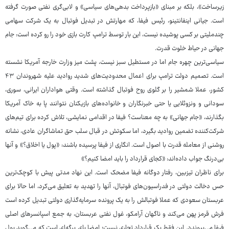
زیرساخت»، بلکه بر مبنای «بازپرداخت بدهی‌های سیاسی» و لابی‌گری نفتی صورت گرفته
است. جیانی اینفانتینو، رئیس فیفا، که مهارتش در تبدیل فوتبال به یک شرکت سهامی
چندملیتی بر کسی پوشیده نیست، این بار توسط ترامپ کارت بازی خود را رو کرده است: جام
جهانی در حیاط خلوت قدرت.
سیاسی‌ترین چهره جام اما در مستطیل سبز نیست، پشت میز وزارت خارجه آمریکا نشسته
است. تصمیم دولت ترامپ برای اعمال محدودیت‌های شدید روادید علیه شهروندان ۴۳
کشور، عملا شمشیر را بر گلوی روح فوتبال گذاشته است. وقتی هواداران ایرانی، سوری،
سودانی و ونزوئلایی یا حتی خبرنگاران و خانواده‌های بازیکنان نتوانند پا به خاک آمریکا
بگذارند، «جام جهانی» به چه معناست؟ فیفا در اقدامی نمایشی، تلاش کرده برای تیم‌های
شرکت‌کننده تضمین روادید بگیرد، اما سکوتش در قبال سلب حق تماشاگران عادی، نشانه
روشنی از معامله قدرت با اصول است. انگاری از فیفا پرسیده باشند: «پول یا اخلاق؟» و آنها
بی‌درنگ جواب داده‌اند: «کجای قرارداد را باید امضا کنیم؟»
برای ناظران تیزبین، رفتار دوگانه فیفا مضحک است. این نهاد مدتی پیش با کوچک‌ترین
حس دخالت دولتی در فدراسیون‌های فوتبال، آنها را تهدید به تعلیق می‌کرد، اما حالا برای
عربستان سعودی که عملا فوتبالش را به یک پرونده سرمایه‌گذاری دولتی تبدیل کرده است
فرش قرمز پهن می‌کند و ناگهان آرامکو، غول نفتی عربستان، به جمع اسپانسرهای اصلی
فیفا می‌پیوندد. این فقط یک قرارداد تجاری نیست؛ امضا پای برگه‌ای است که می‌گوید پول