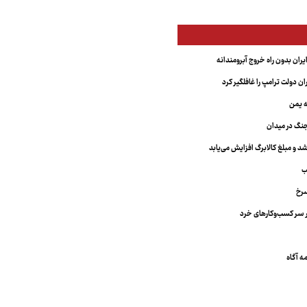
یران بدون راه خروج آبرومندانه
ران دولت ترامپ را غافلگیر کرد
ه یمن
نگ در میدان
د و مبلغ کالابرگ افزایش می‌یابد
ب
سرخ
 سر کسب‌وکارهای خرد