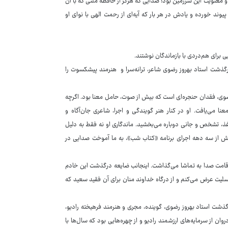
و معنویت این سرزمین بود؛ صدایی که هرگز از حافظه ملتی که با آن
یوند خورده و یادش در هر بار که آیه‌ای از رحمت الهی با نوای او
برای هم‌دردی با بازماندگان نوشتند.
گذشت استاد بهروز رضوی شاعر، ترانه‌سرا و هنرمند پیشکسوت را
 رضوی، فقدان حنجره‌ای است که بیش از صوت، حامل معنا بود. اگرچه
 می‌یافت. او در کنار هنر گویندگی و اجرا، شاعری جان‌آگاه و
اغذ، تشخص و جانی دوباره می‌بخشید. ماندگاری او نه فقط به دلیل
 از سه دهه اجرای برنامه «کتاب شب»، به ما آموخت صدایی در
امت صدا به تماشا می‌گذاشت. اینجانب ضایعه درگذشت این خادم
تسلیت عرض می‌کنم و از درگاه خداوند منان برای آن فقید سعید که
ذشت استاد بهروز رضوی، گوینده، مجری و هنرمند فرهیخته رادیو،
ان از سرمایه‌های ارزشمند رادیو و از چهره‌هایی بود که سال‌ها با