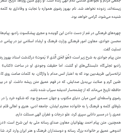
جمعی مردم و نجواهای قدسی کلام الهی زنده است. او راوی متین رویاها، تاریخ، شعر 
زیسته‌اند، زدوده نخواهد شد. نام بهروز رضوی همواره با نجابت و وفاداری به کلمه پ
شنیده می‌شود، گرامی خواهد بود.
چهره‌های فرهنگی در غم از دست دادن این گوینده و مجری پیشکسوت رادیو، پیام‌هایی 
محسن جوادی، معاون امور فرهنگی وزارت فرهنگ و ارشاد اسلامی نیز در پیامی در
تسلیت گفت.
متن پیام جوادی به شرح زیر است: «هُوَ الحَیّ الّذی لا یَموت» درگذشت استاد بهروز
رادیو تجلی‌گاه دلبستگی‌های او گشت، اما حقیقت وجودی او در ساحت «کتاب» معنا
ترانه‌سرایی ظریف‌بین بود که به اعتبار انس مدام با واژگان، به کلمات صامت روی ک
طنین گرم و صلابت بی‌بدیل صدایش، که در فهم عمیق متن ریشه داشت. او در بیش
حافظه تاریخ می‌ماند که از چشمه‌سار اندیشه سیراب شده باشد.
رضوی واسطه‌ای امین میان دنیای مکتوب و جهان مسموع بود که شکوه خرد را در ق
باوفای کلمه و فرهنگ را به خانواده محترم ایشان، جامعه ادبی، هنری و اهالی قلم 
عمری را در مسیر دانایی سپری کرد، علو درجات و غفران الهی مسئلت دارم.
همچنین، متن پیام احمد پهلوانیان معاون صدای رسانه ملی به این شرح است: «درگ
اندوهی عمیق بر خانواده بزرگ رسانه و دوستداران فرهنگ و هنر ایران وارد کرد. شادرو