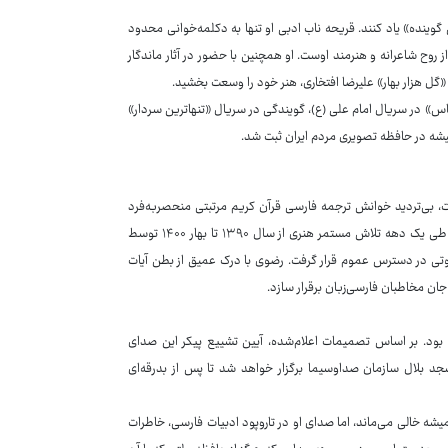
گوینده» یاد کنند. قریحه ناب ادبی او تنها به دکلمه‌خوانی محدود
 روح شاعرانه و هنرمند اوست. او همچنین با حضور در آثار ماندگار
 «گل هزار بهار» علیرضا افتخاری، هنر خود را وسعت بخشید.
س» در سریال امام علی (ع)، گویندگی در سریال «تنهاترین سردار»
میشه در حافظه تصویری مردم ایران ثبت شد.
ست، بی‌تردید خوانش ترجمه فارسی قرآن کریم مرتبتی منحصربه‌فرد
دارد. این پروژه بزرگ معنوی که با ترجمه روان و مشروح مسعود ریاعی همراه بود، طی یک دهه تلاش مستمر هنری از سال ۱۳۹۰ تا بهار ۱۴۰۰ توسط
تی در دسترس عموم قرار گرفت. رضوی با درک عمیق از بطن آیات
ن مخاطبان فارسی‌زبان برقرار سازد.
ان بود. بر اساس تصمیمات اعلام‌شده، آیین تشییع پیکر این صدای
فتم خرداد ۱۴۰۵، رأس ساعت ۹ صبح از مقابل مسجد بلال سازمان صداوسیما برگزار خواهد شد تا پس از بدرقه‌ای
میشه خالی می‌ماند، اما صدای او در تاروپود ادبیات فارسی، خاطرات