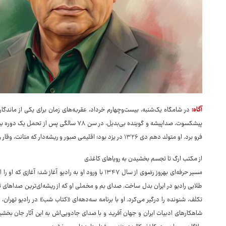
آگاه:
در شامگاه یک‌شنبه، بیست‌وچهارم خرداد، عقربه‌های زمان برای یکی از ماندگارت
پیشکسوت، صداپیشه و گوینده بی‌بدیل، در سن ۷۸
فرو برد. او متولد دهم دی ۱۳۲۶ در یزد بود؛ اقلیمی صبور و ریشه‌دار که متانت، وقار و عمق کلامش را وام‌دار جغرافیا و اصالت بی‌پایان آن می‌دانست.
از مکتب ارگ تا تجسم بخشیدن به رویاهای کاغذی
مسیر حرفه‌ای بهروز رضوی از سال ۱۳۴۷ با ورود او به رادیو 
طلایی رادیو در ایران بدل ساخت. صدای بم و مخملی او که از ریشه‌ای‌ترین صداهای ترب
شاهکارهای ادبیات ایران و جهان آفرید و با صدای جادویی‌اش به این آثار جان بخشی