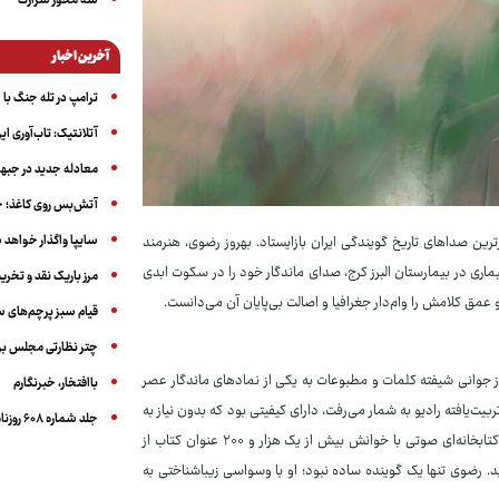
سه‌ محور شرارت
آخرین اخبار
ترامپ در تله جنگ با ا
آتلانتیک: تاب‌آوری ای
معادله جدید در جبه
آتش‌بس روی کاغذ؛ ج
سایپا واگذار خواهد ش
رین صداهای تاریخ گویندگی ایران بازایستاد. بهروز رضوی، هنرمند
 سالگی پس از تحمل یک دوره بیماری در بیمارستان البرز کرج، صدای ماندگار خود را در سکوت ابدی
مرز باریک نقد و تخری
قیام سبز پرچم‌های 
چتر نظارتی مجلس بر
آغاز شد؛ آغازی که او را از جوانی شیفته کلمات و مطبوعات به یکی از نمادهای ماندگار عصر
باافتخار، خبرنگارم
یت‌یافته رادیو به شمار می‌رفت، دارای کیفیتی بود که بدون نیاز به
جلد شماره ۶۰۸ روزنامه آگاه
تکلف، شنونده را درگیر می‌کرد. او با برنامه سه‌دهه‌ای «کتاب شب» در رادیو تهران، کتابخانه‌ای صوتی با خوانش بیش از یک هزار و ۲۰۰ عنوان کتاب از
د. رضوی تنها یک گوینده ساده نبود؛ او با وسواسی زیباشناختی به