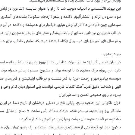
واژگان بی‌جان روی کاغذ، کالبدی زنده و شناسنامه‌دار می‌بخشید.
این پیوند ناگسستنی با ادبیات موجب شد تا از او با عنوان شایسته «شاعری در لباس 
نبود؛ سرودن ترانه و انتشار آلبوم دکلمه و شعر «ازدحام سکوت» نشانه‌های آشکاری از
سینمایی چون «آبادانی‌ها» اثر کیانوش عیاری، «یک‌بار برای همیشه» و دکلمه در آلبوم
در قاب تلویزیون نیز طنین صدای او با صداپیشگی نقش‌های تاریخی همچون «ابن عبا
و در سال‌های اخیر نیز بازی در سریال «گناه فرشته» در شبکه نمایش خانگی، برای ه
نور در حنجره
در میان تمامی آثار ارزشمند و میراث عظیمی که از بهروز رضوی به یادگار مانده ا
موسسه پیامبر مهر و رحمت (ص) به ثمر نشست و در قالب اپلیکیشن و فایل‌های صو
الهی و شناخت دقیق ضرب‌آهنگ کلمات فارسی، توانست پلی استوار میان کلام وحی و جا
بدرود با راوی صمیمی تمدن و اساطیر ایران
خزان ناگهانی این حنجره بدیع، پایانی تلخ بر فصلی درخشان از تاریخ صدا در ایر
ماندگار روز چهارشنبه، بیست‌وه
باشکوه، در قطعه هنرمندان بهشت زهرا (س) در آغوش خاک آرام گیرد.
با کوچ ابدی او، گرچه یکی از مقتدرترین صندلی‌های استودیو ارگ رادیو تهران برای ه