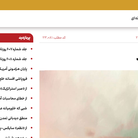
ه ای
کد مطلب:
۲۳٬۰۸۱
پربازدید
جلد شماره ۶۰۷ روزنامه آگاه
جلد شماره ۶۰۸ روزنامه آگاه
پایان هـژمـونی آمریـک
فروپاشی افسانه خلع
از «صبر استراتژیک» 
از خطای محاسبات آمری
شبی که خاورمیانه 
منطق دیدبانی تمدن 
از «نظم» سایکس-پیک