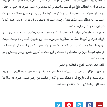
حمله به بیت رهبری، در جنگ تحمیلی سوم، نه یک عمل نظامی، بلکه جنایتی آشکار بود.
روایت‌ها از آن لحظات تلخ می‌گویند: ساختمانی که نیمه‌ویران شد، رهبری که حتی در خطر،
در سنگر ولایت ماند. همراهانش، از خانواده گرفته تا یاران، در همان حمله به شهادت
رسیدند. این مظلومیت، دقیقا همان چیزی است که دشمن از آن هراس دارد: رهبری که با
خونش، مقاومت را جاودانه کرد.
امروز در خیابان‌های تهران، قم، نجف، کربلا و مشهد، میلیون‌ها تن پا بر زمین می‌کوبند و
فریاد «مرگ بر آمریکا، مرگ بر اسرائیل» سر می‌دهند. این تشییع، فقط وداع نیست؛ بیعت
دوباره با راه شهادت است. راهی که رهبر شهید آن را با صبر، حکمت و ایستادگی ترسیم کرد.
ای رهبر شهید! خون تو، مشعل راه ماست و این ملت، تا آخرین نفس، بر سر پیمانش با تو
ایستاده است.
اللهم عجل لولیک الفرج و العافیه و النصر.
از امروز روزگار، مردمی را می‌بیند که با غم و سوگ و احساس خود تاریخ را دوباره
می‌نویسند و این تاریخ گواه مظلومیت و اقتدار ایرانی‌ترین رهبر است. رهبری که سال‌ها
بعد، تازه ابعاد تاثیرش شناخته خواهد شد.