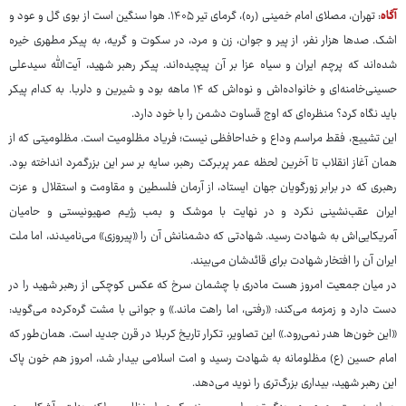
آگاه
: تهران، مصلای امام خمینی (ره)، گرمای تیر ۱۴۰۵. هوا سنگین است از بوی گل و عود و
اشک. صدها هزار نفر، از پیر و جوان، زن و مرد، در سکوت و گریه، به پیکر مطهری خیره
شده‌اند که پرچم ایران و سیاه عزا بر آن پیچیده‌اند. پیکر رهبر شهید، آیت‌الله سیدعلی
حسینی‌خامنه‌ای و خانواده‌اش و نوه‌اش که ۱۴ ماهه بود و شیرین و دلربا. به کدام پیکر
باید نگاه کرد؟ منظره‌ای که اوج قساوت دشمن را با خود دارد.
این تشییع، فقط مراسم وداع و خداحافظی نیست؛ فریاد مظلومیت است. مظلومیتی که از
همان آغاز انقلاب تا آخرین لحظه عمر پربرکت رهبر، سایه بر سر این بزرگمرد انداخته بود.
رهبری که در برابر زورگویان جهان ایستاد، از آرمان فلسطین و مقاومت و استقلال و عزت
ایران عقب‌نشینی نکرد و در نهایت با موشک و بمب رژیم صهیونیستی و حامیان
آمریکایی‌اش به شهادت رسید. شهادتی که دشمنانش آن را «پیروزی» می‌نامیدند، اما ملت
ایران آن را افتخار شهادت برای قائدشان می‌بیند.
در میان جمعیت امروز هست مادری با چشمان سرخ که عکس کوچکی از رهبر شهید را در
دست دارد و زمزمه می‌کند: «رفتی، اما راهت ماند.» و جوانی با مشت گره‌کرده می‌گوید:
«این خون‌ها هدر نمی‌رود.» این تصاویر، تکرار تاریخ کربلا در قرن جدید است. همان‌طور که
امام حسین (ع) مظلومانه به شهادت رسید و امت اسلامی بیدار شد، امروز هم خون پاک
این رهبر شهید، بیداری بزرگ‌تری را نوید می‌دهد.