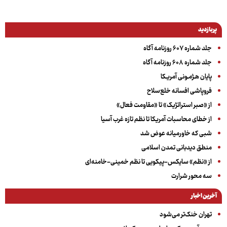
پربازدید
جلد شماره ۶۰۷ روزنامه آگاه
جلد شماره ۶۰۸ روزنامه آگاه
پایان هـژمـونی آمریـکا
فروپاشی افسانه خلع‌سلاح
از «صبر استراتژیک» تا «مقاومت فعال»
از خطای محاسبات آمریکا تا نظم تازه غرب آسیا
شبی که خاورمیانه عوض شد
منطق دیدبانی تمدن اسلامی
از «نظم» سایکس-پیکویی تا نظم خمینی-خامنه‌ای
سه‌ محور شرارت
آخرین اخبار
تهران خنک‌تر می‌شود