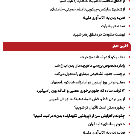
از خطای محاسبات آمریکا تا نظم تازه غرب آسیا
از «نظم» سایکس-پیکویی تا نظم خمینی-خامنه‌ای
ضربه زدن به «تاب‌آوری ملی»
سه‌ محور شرارت
نهضت مقاومت در منطق رهبر شهید
آخرین اخبار
نجف و کربلا در آستانه ۵۰ درجه
رادار مخصوص بررسی ماهیچه‌های بدن ابداع شد
برچسب جدید، تشخیص بیماری را متحول می‌کند
مقتل‌خوانی روز اربعین در امامزاده شاه‌کرم ـ اصفهان
۱۲ ترفند ساده که جلوی پرخوری عصبی و اضافه ‌وزن را می‌گیرد
از بین بردن خط و خش شیشه عینک با جوش شیرین
چطور ممکن است ناگهان کر شویم؟
چگونه با افزایش سن از «پروتئین نگهدارنده بدن» مراقبت کنیم؟
هجوم رسانه‌ای علیه ایران
ضربه زدن به «تاب‌آوری ملی»