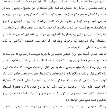
رهبری، دچار خلأ قدرت یا آشوب شود، اما با دریایی از انسانیت مواجه شدند که نظم، صلابت
و خشم مقدس را توأمان به نمایش گذاشت. تاثیر منطقه‌ای این تشییع تاریخی را باید در
استمرار گفتمان «محور مقاومت» جست‌وجو کرد. هنگامی‌ که پیکر رهبر شهید در شهرهای
مقدس قم، نجف، کربلا و مشهد طواف داده می‌شود، یک پیوند فراملی و عمیق
ایدئولوژیک به رخ کشیده می‌شود. عراقی‌ها که خود سال‌هاست طعم مقاومت و شهادت را
چشیده‌اند، میزبانی از این پیکر مطهر را افتخاری برای خود می‌دانند. این تصاویر به دشمنان
منطقه‌ای پیام می‌دهد که برخلاف پروژه‌های ایران‌هراسی، جمهوری اسلامی در قلب
ملت‌های مسلمان منطقه ریشه دارد.
در بعد جهانی، قدرت نرم ایران جهشی محسوس را تجربه می‌کند. در دنیایی که سیاست به
سمت پوپولیسم و نمایش می‌رود، بزرگ‌ترین تجمع انسانی سال‌های اخیر در خاورمیانه، آن
هم برای وداع با یک رهبر سیاسی-معنوی، این گزاره را تثبیت می‌کند که حکومت ایران
تکیه‌گاهی فراتر از نفت و سلاح دارد. «خونخواهی» که شعار محوری جمعیت حاضر است، یک
تهدید صرفا نظامی نیست، بلکه بیانگر انباشت یک خشم تمدنی است که هرگونه
ماجراجویی علیه ایران را پرهزینه می‌کند. ملتی که در اوج ماتم، با این حجم از انسجام
خواستار انتقام است، به جهان می‌گوید که هر ضربه‌ای را نه یک حادثه، که عاملی برای
تحکیم وحدت ملی تلقی خواهد کرد.
از نگاه راهبردی، ایران با این تشییع میلیونی، اجماع‌سازی در سیاست خارجی را تسهیل