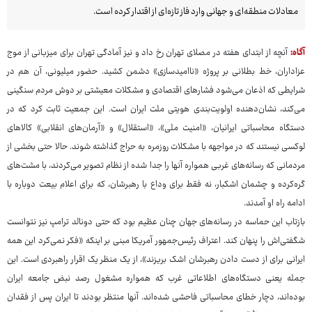
معادلات منطقه‌ای و جهانی وارد فاز تازه‌ای از اقتدار کرده است.
آگاه:
آنچه از ابتدای هفته در مصلای تهران رخ داد و نیز آمادگی تهران برای میزبانی از موج
عزاداران، خط بطلانی بر پروژه «ناامیدسازی» دشمن کشید. حضور میلیونی، آن هم در
شرایطی که اذعان می‌شود فشارهای اقتصادی و مشکلات معیشتی بر دوش مردم سنگینی
می‌کند، نشان‌دهنده اولویت‌بندی هویتی ملت ایران است. این جمعیت ثابت کرد که در
دستگاه محاسباتی ایرانیان، «امنیت ملی»، «استقلال» و «آرمان‌های انقلابی» کالاهای
لوکسی نیستند که در مواجهه با مشکلات روزمره به حراج گذاشته شوند. حالا حتی بخشی از
مردمانی که رسانه‌های غربی همواره آنها را جدا شده از نظام تصویر می‌کردند، با مشت‌های
گره‌کرده و چشمان اشکبار، نه فقط برای وداع با رهبرشان، که برای اعلام بیعت دوباره با
ادامه راه او آمدند.
بازتاب این حماسه در رسانه‌های جهان چنان عظیم بود که حتی دونالد ترامپ نیز نتوانست
شگفتی‌اش را پنهان کند. اعتراف رئیس‌جمهور آمریکا مبنی بر اینکه «فکر نمی‌کرد این همه
ایرانی برای از دست دادن رهبرشان اشک بریزند»، از یک منظر یک اقرار راهبردی است. این
جمله یعنی دستگاه‌های اطلاعاتی غرب که همواره مشغول رصد نبض جامعه ایران
بوده‌اند، دچار خطای محاسباتی فاحشی شده‌اند. آنها منتظر بودند تا ایران پس از فقدان