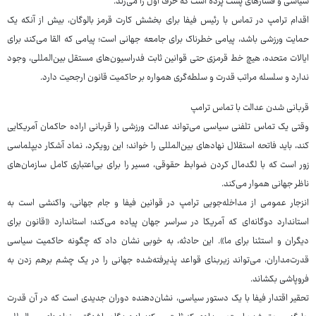
سیاسی و فشارهای پشت‌ پرده است که حرف اول را می‌زند.
اقدام ترامپ در تماس با رئیس فیفا برای بخشش کارت قرمز بالوگان، بیش از آنکه یک
حمایت ورزشی باشد، پیامی خطرناک برای جامعه جهانی است؛ پیامی که القا می‌کند برای
ایالات متحده، هیچ خط قرمزی حتی قوانین ثابت فدراسیون‌های مستقل بین‌المللی، وجود
ندارد و سلسله‌ مراتب قدرت و سلطه‌گری همواره بر حاکمیت قانون ارجحیت دارد.
قربانی شدن عدالت با تماس ترامپ
وقتی یک تماس تلفنی سیاسی می‌تواند عدالت ورزشی را قربانی اراده حاکمان آمریکایی
کند، باید فاتحه استقلال نهادهای بین‌المللی را خواند؛ این رویکرد، نماد آشکار دیپلماسی
زور است که با لگدمال کردن ضوابط حقوقی، مسیر را برای بی‌اعتباری کامل سازمان‌های
ناظر جهانی هموار می‌کند.
انزجار عمومی از مداخله‌جویی ترامپ در قوانین فیفا و جام جهانی، واکنشی است به
استاندارد دوگانه‌ای که آمریکا در سراسر جهان پیاده می‌کند؛ استاندارد «قانون برای
دیگران و استثنا برای ما». این حادثه، به خوبی نشان داد که چگونه حاکمیت سیاسی
قدرت‌مداران، می‌تواند زیربنای قواعد پذیرفته‌شده جهانی را در یک چشم برهم‌ زدن به
فروپاشی بکشاند.
تحقیر اقتدار فیفا با یک دستور سیاسی، نشان‌دهنده دوران جدیدی است که در آن قدرت