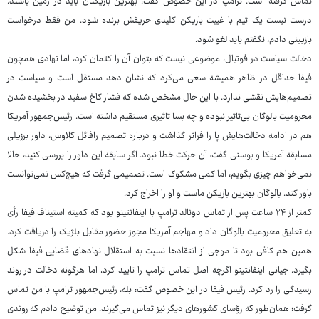
تماس گرفته است. ترامپ در این خصوص گفت: بهترین بازیکنان باید در زمین باشند.
درست نیست یک تیم با غیبت بازیکن کلیدی حریفش برنده شود. من فقط درخواست
بازبینی دادم، نگفتم باید لغو شود.
دخالت سیاست در فوتبال، موضوعی نیست که بتوان آن را کتمان کرد، اما نهادی همچون
فیفا حداقل در ظاهر همیشه سعی می‌کرد که نشان دهد مستقل است و سیاست در
تصمیم‌هایش نقشی ندارد. با این حال مشخص شده که فشار کاخ سفید در بخشیده شدن
محرومیت بالوگان بی‌تاثیر نبوده و چه بسا تاثیری مستقیم داشته است. رئیس‌جمهور آمریکا
هم در ادامه دخالت‌هایش پا را فراتر گذاشت و درباره تصمیم رافائل کلاوس، داور برزیلی
مسابقه آمریکا و بوسنی گفت: آن حرکت خطا نبود. اگر سابقه این داور را بررسی کنید، حالا
نمی‌خواهم چیزی بگویم، اما کمی مشکوک است. تصمیمی گرفت که هیچ‌کس نمی‌توانست
باور کند. بالوگان بهترین بازیکن ماست و او را اخراج کرد.
کمتر از ۲۴ ساعت پس از تماس دونالد ترامپ با اینفانتینو بود که کمیته استیناف فیفا رأی
به تعلیق محرومیت بالوگان داد و مهاجم آمریکا مجوز حضور مقابل بلژیک را دریافت کرد.
همین هم کافی بود تا موجی از انتقادها نسبت به استقلال نهادهای قضایی فیفا شکل
بگیرد. جیانی اینفانتینو اگرچه اصل تماس ترامپ را تایید کرد، اما هرگونه دخالت در روند
رسیدگی را رد کرد. رئیس فیفا در این خصوص گفت: بله، رئیس‌جمهور ترامپ با من تماس
گرفت؛ همان‌طور که رؤسای کشورهای دیگر نیز تماس می‌گیرند. من توضیح دادم که روندی