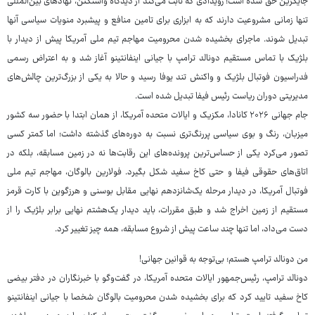
جایگزین حق شده است؛ رویدادی که ثابت می‌کند از دیدگاه واشنگتن، نهادهای بین‌المللی
تنها زمانی مشروعیت دارند که به ابزاری برای تامین منافع و پیشبرد منویات سیاسی آنها
تبدیل شوند. ماجرای بخشیده شدن محرومیت مهاجم تیم ملی آمریکا پیش از دیدار با
بلژیک با تماس مستقیم دونالد ترامپ با جیانی اینفانتینو آغاز شد و به اعتراض رسمی
فدراسیون فوتبال بلژیک و واکنش تند یوفا رسید و حالا به یکی از بزرگ‌ترین چالش‌های
مدیریتی دوران ریاست رئیس فیفا تبدیل شده است.
جام جهانی ۲۰۲۶ کانادا، مکزیک و ایالات متحده آمریکا، از همان ابتدا با حضور سه کشور
میزبان، رنگ و بوی سیاسی پررنگ‌تری نسبت به دوره‌های گذشته داشت؛ اما کمتر کسی
تصور می‌کرد یکی از حساس‌ترین پرونده‌های این رقابت‌ها نه در زمین مسابقه، بلکه در
اتاق‌های حقوقی فیفا و حتی کاخ سفید شکل بگیرد. فولارین بالوگان، مهاجم تیم ملی
فوتبال آمریکا، در دیدار مرحله یک‌شانزدهم نهایی مقابل بوسنی و هرزگوین با کارت قرمز
مستقیم از زمین اخراج شد و طبق مقررات، باید دیدار یک‌هشتم نهایی برابر بلژیک را از
دست می‌داد، اما تنها چند ساعت پیش از شروع مسابقه، همه چیز تغییر کرد.
من دونالد ترامپ هستم؛ بی‌توجه به قوانین جهانی!
دونالد ترامپ، رئیس‌جمهور ایالات متحده آمریکا، در گفت‌وگو با خبرنگاران در دفتر بیضی
کاخ سفید تایید کرد که برای بخشیده شدن محرومیت بالوگان شخصا با جیانی اینفانتینو