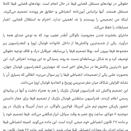
حقوقی در نهادهای مستقل قضایی فیفا در حال انجام است. نهادهای قضایی فیفا کاملا
مستقل هستند. آنها براساس آیین‌نامه انضباطی و حقایق هر پرونده تصمیم می‌گیرند.
اینکه من تصمیمی را بپسندم یا نه، اهمیتی ندارد. احترام به استقلال قضایی، اعتبار
مسابقات را حفظ می‌کند.
ماجرای بخشیده شدن محرومیت بالوگان آنقدر عجیب بود که به نوعی صدای همه را
درآورد. یکی از شدیدترین واکنش‌ها از داخل خانواده فوتبال اروپا و کنفدراسیون زیر
مجموعه فیفا بیرون آمد. یوفا تصمیم فیفا را بی‌سابقه، غیرقابل درک و فاقد توجیه حقوقی
توصیف کرد و به شکل بی‌سابقه‌ای نسبت به روند رسیدگی به این پرونده اعتراض کرد. این
جزو نادرترین واکنش‌ها در سال‌های اخیر است که مهم‌ترین کنفدراسیون فوتبال جهان،
به‌صورت علنی یکی از تصمیمات انضباطی فیفا را زیر سوال می‌برد؛ اتفاقی که بسیاری آن را
نشانه افزایش شکاف میان مقر مدیریتی زوریخ و اتحادیه فوتبال اروپا می‌دانند.
این تصمیم واکنش تند فدراسیون فوتبال بلژیک را هم به همراه داشت و آنها در بیانیه‌ای
رسمی اعلام کردند: فدراسیون سلطنتی فوتبال بلژیک از تصمیم فیفا برای مجاز دانستن
حضور بازیکن محروم تیم ملی آمریکا، فولارین بالوگان، در دیدار آمریکا و بلژیک در روز
دوشنبه ۶ جولای، ساعت پنج عصر به وقت سیاتل، ابراز شگفتی می‌کند. فیفا تصمیم خود را
بر ماده ۲۷ قانون انضباطی خود مبتنی کرده است. این ماده می‌گوید کمیته انضباطی فیفا
می‌تواند اجرای یک مجازات انضباطی قبلا صادر شده را تعلیق کند. ماده ۶۶ همان قانون به