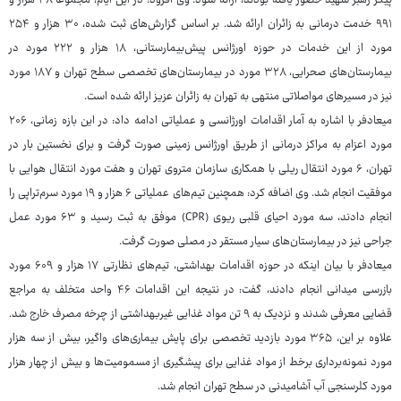
پیکر رهبر شهید حضور یافته بودند، ارائه شود. وی افزود: در این ایام، مجموعا ۴۸ هزار و
۹۹۱ خدمت درمانی به زائران ارائه شد. بر اساس گزارش‌های ثبت شده، ۳۰ هزار و ۲۵۴
مورد از این خدمات در حوزه اورژانس پیش‌بیمارستانی، ۱۸ هزار و ۲۲۲ مورد در
بیمارستان‌های صحرایی، ۳۲۸ مورد در بیمارستان‌های تخصصی سطح تهران و ۱۸۷ مورد
نیز در مسیرهای مواصلاتی منتهی به تهران به زائران عزیز ارائه شده است.
میعادفر با اشاره به آمار اقدامات اورژانسی و عملیاتی ادامه داد: در این بازه زمانی، ۲۰۶
مورد اعزام به مراکز درمانی از طریق اورژانس زمینی صورت گرفت و برای نخستین بار در
تهران، ۶ مورد انتقال ریلی با همکاری سازمان متروی تهران و هفت مورد انتقال هوایی با
موفقیت انجام شد. وی اضافه کرد: همچنین تیم‌های عملیاتی ۶ هزار و ۱۹ مورد سرم‌تراپی را
انجام دادند، سه مورد احیای قلبی ریوی (CPR) موفق به ثبت رسید و ۶۳ مورد عمل
جراحی نیز در بیمارستان‌های سیار مستقر در مصلی صورت گرفت.
میعادفر با بیان اینکه در حوزه اقدامات بهداشتی، تیم‌های نظارتی ۱۷ هزار و ۶۰۹ مورد
بازرسی میدانی انجام دادند، گفت: در نتیجه این اقدامات ۴۶ واحد متخلف به مراجع
قضایی معرفی شدند و نزدیک به ۹ تن مواد غذایی غیربهداشتی از چرخه مصرف خارج شد.
علاوه بر این، ۳۶۵ مورد بازدید تخصصی برای پایش بیماری‌های واگیر، بیش از سه هزار
مورد نمونه‌برداری برخط از مواد غذایی برای پیشگیری از مسمومیت‌ها و بیش از چهار هزار
مورد کلرسنجی آب آشامیدنی در سطح تهران انجام شد.