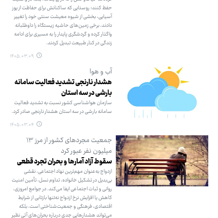
حفظ کنند؛ روستایی که ساکنانش برای حفاظت از یوز
آسیایی، بخشی از شیوه معیشت سنتی خود را تغییر
دادند، برخی زمین‌های حاشیه زیستگاه را داوطلبانه
واگذار کرده و گردشگری پایدار را به مسیری برای ادامه
زندگی در کنار طبیعت تبدیل کردند.
۱۴۰۵.۰۳.۰۹
آب و هوا
هشدار نارنجی تشدید فعالیت سامانه
بارشی در سه استان
سازمان هواشناسی کشور نسبت به تشدید فعالیت
سامانه بارشی در سه استان هشدار نارنجی صادر کرد.
۱۴۰۵.۰۳.۰۴
جمعیت مجردهای کشور از مرز ۱۳
میلیون نفر عبور کرد
سقوط آزاد آمارها و بحران تجرد قطعی
ازدواج به‌عنوان مهم‌ترین نهاد اجتماعی، نقشی
بی‌بدیل در تشکیل خانواده، تداوم نسل، تأمین امنیت
روانی و ثبات اجتماعی ایفا می‌کند. در جوامع امروزی،
کاهش یا افزایش نرخ ازدواج نه‌تنها بازتابی از شرایط
اقتصادی، فرهنگی و جمعیت‌شناختی است، بلکه
می‌تواند هشدارهایی جدی درباره بحران‌های آتی نظیر