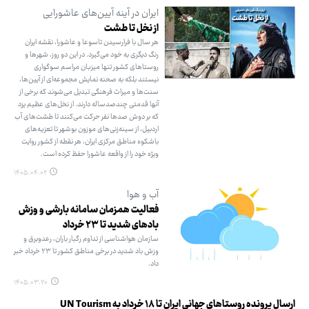
ایران در آینه آیین‌های عاشورایی
از نخل تا طشت
هر سال با فرارسیدن تاسوعا و عاشورا، نقشه ایران
رنگ دیگری به خود می‌گیرد. در این دو روز، شهرها و
روستاهای کشور تنها میزبان مراسم سوگواری
نیستند بلکه به صحنه نمایش مجموعه‌ای از آیین‌ها،
سنت‌ها و میراث فرهنگی تبدیل می‌شوند که برخی از
آنها قدمتی چندصدساله دارند. از نخل‌های عظیم یزد
که بر دوش صدها نفر حرکت می‌کنند تا طشت‌های آب
اردبیل، از سینه‌زنی‌های موزون بوشهر تا تعزیه‌های
باشکوه مناطق مرکزی ایران، هر نقطه از کشور روایت
ویژه خود را از واقعه عاشورا حفظ کرده است.
۱۴۰۵.۰۴.۰۲
آب و هوا
فعالیت همزمان سامانه بارشی و وزش
بادهای شدید تا ۲۳ خرداد
سازمان هواشناسی از تداوم رگبار باران، رعدوبرق و
وزش باد شدید در برخی مناطق کشور تا ۲۳ خرداد خبر
داد.
۱۴۰۵.۰۳.۲۰
ارسال پرونده روستاهای جهانی ایران تا ۱۸ خرداد به UN Tourism