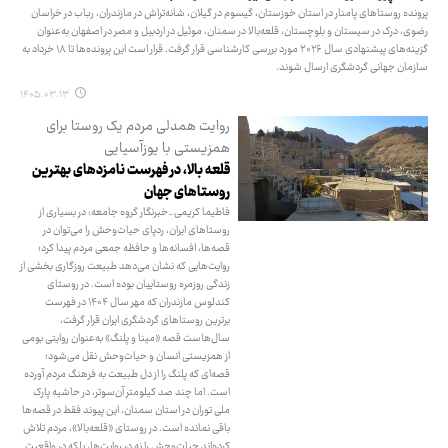
پرونده روستاهای پامنار در استان خوزستان، گیسوم در گیلان، شانه‌تراش در مازندران، رباب در خراسان
رضوی، درک در سیستان و بلوچستان، قلعه‌بالا در سمنان، موئیل در اردبیل و مصر در اصفهان به‌عنوان
گزینه‌های پیشنهادی سال ۲۰۲۶ مورد بررسی کارشناسی قرار گرفت. قرار است این پرونده‌ها تا ۱۸ خرداد به
سازمان جهانی گردشگری ارسال شوند.
۱۴۰۵.۰۳.۱۳
روایت همدلی مردم یک روستا برای
همزیستی با یوزآسیایی
قلعه بالا، در فهرست نامزدهای بهترین
روستاهای جهان
فاطیما کریمی_خبرنگار گروه جامعه: در بسیاری از
روستاهای ایران، ردپای حیات‌وحش را می‌توان در
قصه‌ها، افسانه‌ها و حافظه جمعی مردم پیدا کرد؛
روایت‌هایی که نشان می‌دهد طبیعت روزگاری بخشی از
زندگی روزمره روستاییان بوده است. در روستای
کندلوس مازندران که مهر سال ۱۴۰۴ در فهرست
برترین روستاهای گردشگری ایران قرار گرفت،
سال‌هاست قصه «مینا و پلنگ» به‌عنوان روایتی بومی
از همزیستی انسان و حیات‌وحش نقل می‌شود؛
قصه‌ای که پلنگ را از دل طبیعت به فرهنگ مردم آورده
است. اما چند صد کیلومتر آن‌سوتر، در حاشیه پارک
ملی توران در استان سمنان، این پیوند فقط در قصه‌ها
باقی نمانده است. در روستای «قلعه‌بالا»، مردم تلاش
کرده‌اند حیات‌وحش را نه در روایت‌ها، بلکه در واقعیت