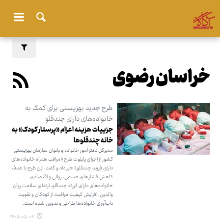
خراسان رضوی
طرح جدید بهزیستی برای کمک به
خانواده‌های دارای چندقلو
جزییات هزینه اعزام «پرستار کودک» به
خانه چندقلوها
مدیرکل دفتر امور خانواده و بانوان سازمان بهزیستی
کشور از اجرای پایلوت طرح «مراقب همراه خانواده‌های
دارای فرزند چندقلو» خبر داد و گفت: این طرح با هدف
کاهش فشارهای جسمی، روانی و اقتصادی
خانواده‌های دارای فرزند چندقلو، ارتقای سلامت روان
والدین، افزایش کیفیت مراقبت از کودکان و تقویت
تاب‌آوری خانواده‌ها طراحی و تدوین شده است.
۱۴۰۵.۰۵.۰۷