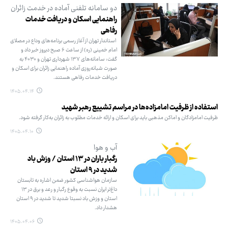
دو سامانه تلفنی آماده در خدمت زائران
راهنمایی اسکان و دریافت خدمات
رفاهی
استاندار تهران از آغاز رسمی برنامه‌های وداع در مصلای
امام خمینی (ره) از ساعت ۶ صبح دیروز خبر داد و
گفت: سامانه‌های ۱۳۷ شهرداری تهران و ۴۰۳۰ به
صورت شبانه‌روزی آماده راهنمایی زائران برای اسکان و
دریافت خدمات رفاهی هستند.
۱۴۰۵.۰۴.۱۴
استفاده از ظرفیت امامزاده‌ها در مراسم تشییع رهبر شهید
ظرفیت امامزادگان و اماکن مذهبی باید برای اسکان و ارائه خدمات مطلوب به زائران به‌کار گرفته شود.
۱۴۰۵.۰۴.۱۰
آب و هوا
رگبار باران در ۱۳ استان / وزش باد
شدید در ۹ استان
سازمان هواشناسی کشور ضمن اشاره به تابستان
داغ‌تر ایران نسبت به وقوع رگبار و رعد و برق در ۱۳
استان و وزش باد نسبتا شدید تا شدید در ۹ استان
هشدار داد.
۱۴۰۵.۰۴.۰۶