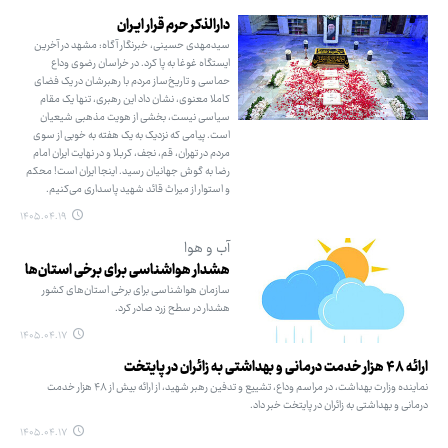
دارالذکر حرم قرار ایـران
سیدمهدی حسینی، خبرنگار آگاه: مشهد در آخرین
ایستگاه غوغا به پا کرد. در خراسان رضوی وداع
حماسی و تاریخ‌ساز مردم با رهبرشان در یک فضای
کاملا معنوی، نشان داد این رهبری، تنها یک مقام
سیاسی نیست، بخشی از هویت مذهبی شیعیان
است. پیامی که نزدیک به یک هفته به خوبی از سوی
مردم در تهران، قم، نجف، کربلا و در نهایت ایران امام
رضا به گوش جهانیان رسید. اینجا ایران است! محکم
و استوار از میراث قائد شهید پاسداری می‌کنیم.
۱۴۰۵.۰۴.۱۹
آب و هوا
هشدار هواشناسی برای برخی استان‌ها
سازمان هواشناسی برای برخی استان‌های کشور
هشدار در سطح زرد صادر کرد.
۱۴۰۵.۰۴.۱۷
ارائه ۴۸ هزار خدمت درمانی و بهداشتی به زائران در پایتخت
نماینده وزارت بهداشت، در مراسم وداع، تشییع و تدفین رهبر شهید، از ارائه بیش از ۴۸ هزار خدمت
درمانی و بهداشتی به زائران در پایتخت خبر داد.
۱۴۰۵.۰۴.۱۷