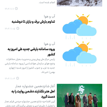
انجام شده است.
۱۴۰۴.۱۱.۱۱
آب و هوا
تداوم بارش برف و باران تا دوشنبه
۱۴۰۴.۱۱.۰۵
آب و هوا
ورود سامانه بارشی جدید طی امروز به
کشور
رئیس مرکز ملی پیش‌بینی و مدیریت بحران مخاطرات
وضع هوای سازمان هواشناسی از ورود سامانه بارشی
جدید به غرب و جنوب کشور از امروز شنبه (چهارم
بهمن) خبر داد.
۱۴۰۴.۱۱.۰۴
آغاز شانزدهمین جشنواره عمار
اهل هنر نگذارند دشمن روایت را به
دست گیرد
آیین افتتاحیه شانزدهمین جشنواره مردمی فیلم عمار
با تجلیل از علیرضا دبیر و معرفی برگزیدگان چند بخش