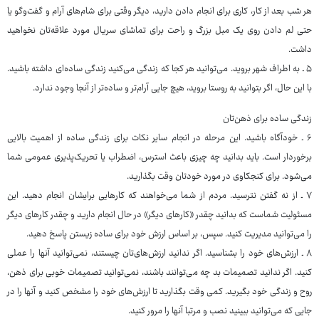
هر شب بعد از کار، کاری برای انجام دادن دارید، دیگر وقتی برای شام‌های آرام و گفت‌وگو یا
حتی لم دادن روی یک مبل بزرگ و راحت برای تماشای سریال مورد علاقه‌تان نخواهید
داشت.
۵ ـ به اطراف شهر بروید. می‌توانید هر کجا که زندگی می‌کنید زندگی ساده‌ای داشته باشید.
با این حال، اگر بتوانید به روستا بروید، هیچ جایی آرام‌تر و ساده‌تر از آنجا وجود ندارد.
زندگی ساده برای ذهن‌تان
۶ ـ خودآگاه باشید. این مرحله در انجام سایر نکات برای زندگی ساده از اهمیت بالایی
برخوردار است. باید بدانید چه چیزی باعث استرس، اضطراب یا تحریک‌پذیری عمومی شما
می‌شود. برای کنجکاوی در مورد خودتان وقت بگذارید.
۷ ـ از نه گفتن نترسید. مردم از شما می‌خواهند که کارهایی برایشان انجام دهید. این
مسئولیت شماست که بدانید چقدر «کارهای دیگر» در حال انجام دارید و چقدر کارهای دیگر
را می‌توانید مدیریت کنید. سپس، بر اساس ارزش خود برای ساده زیستن پاسخ دهید.
۸ ـ ارزش‌های خود را بشناسید. اگر ندانید ارزش‌های‌تان چیستند، نمی‌توانید آنها را عملی
کنید. اگر ندانید تصمیمات بد چه می‌توانند باشند، نمی‌توانید تصمیمات خوبی برای ذهن،
روح و زندگی خود بگیرید. کمی وقت بگذارید تا ارزش‌های خود را مشخص کنید و آنها را در
جایی که می‌توانید ببینید نصب و مرتبا آنها را مرور کنید.