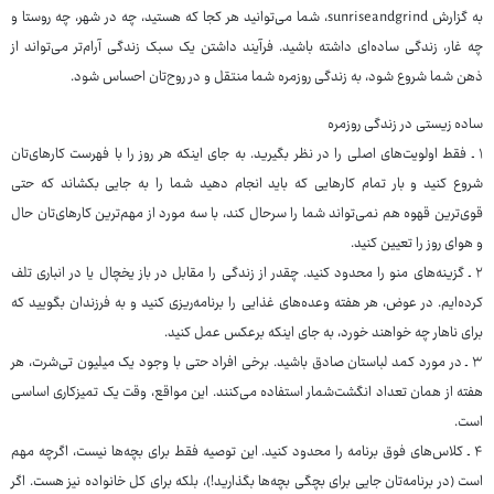
به گزارش sunriseandgrind، شما می‌توانید هر کجا که هستید، چه در شهر، چه روستا و
چه غار، زندگی ساده‌ای داشته باشید. فرآیند داشتن یک سبک زندگی آرام‌تر می‌تواند از
ذهن شما شروع شود، به زندگی روزمره شما منتقل و در روح‌تان احساس شود.
ساده زیستی در زندگی روزمره
۱ ـ فقط اولویت‌های اصلی را در نظر بگیرید. به جای اینکه هر روز را با فهرست کارهای‌تان
شروع کنید و بار تمام کارهایی که باید انجام دهید شما را به جایی بکشاند که حتی
قوی‌ترین قهوه هم نمی‌تواند شما را سرحال کند، با سه مورد از مهم‌ترین کارهای‌تان حال
و هوای روز را تعیین کنید.
۲ ـ گزینه‌های منو را محدود کنید. چقدر از زندگی را مقابل در باز یخچال یا در انباری تلف
کرده‌ایم. در عوض، هر هفته وعده‌های غذایی را برنامه‌ریزی کنید و به فرزندان بگویید که
برای ناهار چه خواهند خورد، به جای اینکه برعکس عمل کنید.
۳ ـ در مورد کمد لباستان صادق باشید. برخی افراد حتی با وجود یک میلیون تی‌شرت، هر
هفته از همان تعداد انگشت‌شمار استفاده می‌کنند. این مواقع، وقت یک تمیزکاری اساسی
است.
۴ ـ کلاس‌های فوق برنامه را محدود کنید. این توصیه فقط برای بچه‌ها نیست، اگرچه مهم
است (در برنامه‌تان جایی برای بچگی بچه‌ها بگذارید!)، بلکه برای کل خانواده نیز هست. اگر