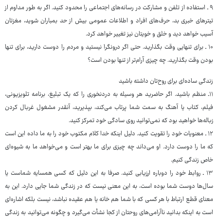
۹ ـ استفاده از تلفن و مشارکت در رسانه‌های اجتماعی را محدود کنید. اگر به طور مداوم از
تیترهای خبری بد، حرف‌های افراد و اطلاعات عمومی بیش از حد بمباران شوید، مغزتان
آسیب خواهد دید و خلق و خویتان نیز تغییر خواهد کرد.
۱۰ ـ برای تنهایی وقت بگذارید. حتی اگر درونگرا نیستید و مردم را دوست دارید، برای تنها
بودن وقت بگذارید. چه چیزی آرام‌تر از تنها بودن است؟
زندگی ساده‌ای برای روح‌تان داشته باشید
۱۱ـ منظم باشید. اگر حاضرید هر وسیله به دردنخوری را که یک تبلیغ، برنامه تلویزیونی،
فیلم، کتاب یا آهنگ به سمت شما پرتاب می‌کند، بپذیرید، آنقدر مشغول غربال کردن
زباله‌ها خواهید بود که نمی‌توانید روی سادگی خود تمرکز کنید.
۱۲ ـ معنویات خود را تقویت کنید. دلیل اینکه خدا کلام مکتوب خود را به ما داده این است
که ما را دوست دارد. او می‌داند چه چیزی برای ما بهتر است و می‌خواهد ما به شیوه‌ای
خاص زندگی کنیم.
۱۳ ـ روابط خود را دوباره ارزیابی کنید. صرفا به این دلیل که کسی همسایه شماست یا
سال‌ها دوست شما بوده است، به این معنی نیست که در زندگی شما جایی دارد. این به
معنای قطع ارتباط با هر کسی که با شما هم خانه یا هم عقیده نباشد، نیست بلکه اشاره‌ای
است به اینکه بدانید ناآرامی‌های روحتان از کجا نشأت می‌گیرد و چگونه می‌توانید به زندگی