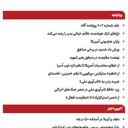
پربازدید
جلد شماره ۶۰۷ روزنامه آگاه
نخ‌های نازک هوشمند علائم حیاتی بدن را رصد می‌کند
پایان هـژمـونی آمریـکا
وزش باد شدید در برخی مناطق
نهضت مقاومت در منطق رهبر شهید
از خطای محاسبات آمریکا تا نظم تازه غرب آسیا
از «نظم» سایکس-پیکویی تا نظم خمینی-خامنه‌ای
ضربه زدن به «تاب‌آوری ملی»
زن؛ حافظ تاب‌آوری ملی در عصر جنگ‌های ادراکی
از «صبر استراتژیک» تا «مقاومت فعال»
آخرین اخبار
نجف و کربلا در آستانه ۵۰ درجه
رادار مخصوص بررسی ماهیچه‌های بدن ابداع شد