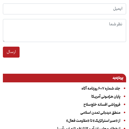
ارسال
پربازدید
جلد شماره ۶۰۷ روزنامه آگاه
پایان هـژمـونی آمریـکا
فروپاشی افسانه خلع‌سلاح
منطق دیدبانی تمدن اسلامی
از «صبر استراتژیک» تا «مقاومت فعال»
از خطای محاسبات آمریکا تا نظم تازه غرب آسیا