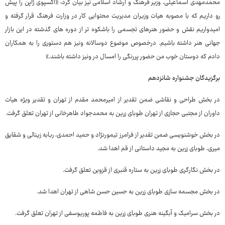
محمدمهدی اسماعیلی، وزیر فرهنگ و ارشاد اسلامی نیز بیان کرد: «اکسپوی ژاپن را پیش
رو داریم که با مصوبه هیات وزیران مدیریت محتوایی کار در وزارت فرهنگ قرار گرفته و
امیدواریم نقش و حضور هنرهای تجسمی را باشکوه تر از دوره های گذشته در این بازار
جهانی هنر داشته باشیم. درخصوص موضوع دوسالانه ونیز هم دستوری را به همکاران
دادم که دوستان خوب من حضور پررنگی را امسال در ونیز داشته باشند.»
برگزیدگان جشنواره شانزدهم
در بخش طراحی و نقاشی ضمن تقدیر از امیرمحمد مقدم از تهران و تقدیر ویژه هیات
داوران از مجتبی حجازی از تهران طوبای زرین به محمدجواد طاهرخانی از تهران تعلق گرفت.
در بخش خوشنویسی ضمن تقدیر از فرامرز تیمورنژاد و حمید احمدی، ربابه زینالی و شقایق
میری، طوبای زرین به مجید داستانی از قم اهدا شد.
در بخش نگارگری طوبای زرین به ستاره قنبری از قزوین تعلق گرفت.
در بخش مجسمه سازی طوبای زرین به حسین حسن شاهی از تهران اهدا شد.
در بخش سرامیک و آبگینه هنری طوبای زرین به فاطمه پوریوسفی از تهران تعلق گرفت.