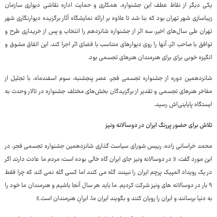
یکی دیگر از نقاط عطف این جشنواره، همکاری و حمایت اداره نقاشی دیواری سازمان
زیباسازی شهر تهران بود که بنا شد تا علاوه بر ارائه نمایشگاه آثار برگزیده دیوارنگاری شهر
تهران طی سال‌های اخیر، سه اثر از جشنواره شانزدهم را انتخاب و پس از خریداری طرح و
توافق با صاحب اثر، آنها را روی دیوارهای متناسب با فضای اثر اجرا کند. این اتفاق مشوق و
انگیزه خوبی برای برای هنرمندان هنرهای تجسمی بود.
شانزدهمین دوره از جشنواره تجسمی فجر، عصر پنجشنبه، سوم اسفندماه، با تجلیل از
مفاخر هنرهای تجسمی و تقدیر از برگزیدگان بخش‌های مختلف جشنواره در تالار وحدت به
ایستگاه پایاینی‌اش رسید.
تلاش برای حضور پررنگ ایران در دوسالانه ونیز
محمد خراسانی زاده، رییس شورای سیاست گذاری شانزدهمین جشنواره تجسمی فجر، در
این مورد گفت: « در دوسالانه ونیز جای ایران گاه خالی بوده است؛ مردم ما عادت دارند اگر
در یک رویداد المپیک پرچم ایران را نبینند گله می کنند اما کسی گله نمی کند که چرا فقط
٩ بار در دوسالانه های ونیز شرکت کردیم. ما باید هر سال آنجا باشیم و هنرمندان ما خود را
به دنیا برسانند و ایران را رویان کنند و بگویند ایران ما، ایرانِ هنرمندان است.»