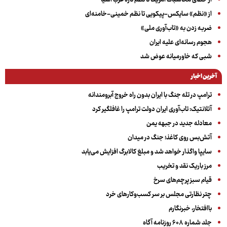
از «نظم» سایکس-پیکویی تا نظم خمینی-خامنه‌ای
ضربه زدن به «تاب‌آوری ملی»
هجوم رسانه‌ای علیه ایران
شبی که خاورمیانه عوض شد
آخرین اخبار
ترامپ در تله جنگ با ایران بدون راه خروج آبرومندانه
آتلانتیک: تاب‌آوری ایران دولت ترامپ را غافلگیر کرد
معادله جدید در جبهه یمن
آتش‌بس روی کاغذ؛ جنگ در میدان
سایپا واگذار خواهد شد و مبلغ کالابرگ افزایش می‌یابد
مرز باریک نقد و تخریب
قیام سبز پرچم‌های سرخ
چتر نظارتی مجلس بر سر کسب‌وکارهای خرد
باافتخار، خبرنگارم
جلد شماره ۶۰۸ روزنامه آگاه