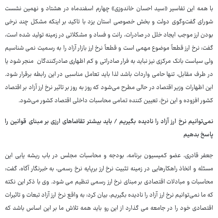
با همه این تفاسیر «سید احسان خاندوزی» چهارم اسفندماه در هشتاد و نهمین نشست
شورای گفت‌وگوی دولت و بخش خصوصی استان یزد با تاکید بر اینکه مشکل چند نرخی
بودن ارز موجب ایجاد خلل در صادرات، رانت و فساد و مشکلاتی در زمینه تولید شده است،
گفت: نرخ ارز قطعاً موضوع مهمی است و قطعاً نرخ ارز بازار آزاد را به رسمیت نمی شناسیم
ولی سیاست بانک مرکزی نیز نباید به فرار صادراتی و کم اظهاری صادرکنندگان منجر شود یا
در طرف مقابل، تنها حامی واردات باشد لذا باید تعامل مناسبی در این رابطه برقرار شود.
این اظهارات وزیر اقتصاد در حالی مطرح می‌شود که روز به روز بر تاثیر نرخ ارز آزاد بر اقتصاد
کشور افزوده و این نرخ، تعیین کننده تمامی محاسبات داخلی اقتصاد کشور می‌شود.
نمی‌توانیم نرخ ارز آزاد را نادیده بگیریم / باید بیشتر تقاضاهای ارزی بر مبنای قوانین را
پاسخ بدهیم
جعفر قادری، عضو کمیسیون برنامه، بودجه و محاسبات مجلس در باب ریشه یابی این
مسئله و اتخاذ راهکارهایی در زمینه تثبیت نرخ ارز برپایه نرخ رسمی، به خبرنگار آگاه، گفت:
محاسبات و مبادلات اقتصادی بر مبنای نرخ ارز رسمی تنظیم می شود. وی با ذکر این نکته
که ما نمی‌توانیم نرخ ارز آزاد را نادیده بگیریم، بیان کرد: به واقع نرخ ارز آزاد تبعات و تاثیرات
اقتصادی خود را در جامعه می گذارد از این رو باید همه تلاش ما بر این اساس باشد که