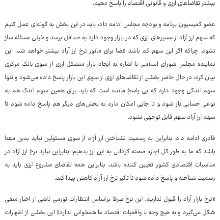
بیشتر تقاضاهای ارزی و قانونی اقتصاد را پاسخ دهیم.
عضو کمیسیون برنامه و بودجه مجلس ادامه داد: باید در این بخش به گونه‌ای عمل کنیم
که سهم ارز آزاد از مسیرهای ارزی که در بازار وجود دارد به حداقل برسد و خیلی مسئله ساز
نشود. چراکه اگر این سهم کم باشد فضا برای مانور نرخ ارز آزاد بیشتر خواهد شد. این
نماینده مجلس شورای اسلامی با اشاره به ایجاد بازار متشکل ارزی از سوی بانک مرکزی
بیان کرد: در حال حاضر بخشی از تقاضاهای ارزی از سوی این بازار پاسخ داده می‌شود و تنها
سهم اندکی وجود دارد که بی پاسخ مانده است که باید برای همین سهم اندک هم به
نوعی حسابی باز شود و تا جایی امکان دارد به بخش‌های دیگر هم پاسخ داده شود تا
سهم ارز آزاد سهم قابل توجهی نشود.
قادری ادامه داد: بنابراین به رسمیت نشناختن ارز آزاد از سوی مسئولین نباید بدین معنا
باشد که ما به طور کل اجازه صحنه گردانی به این ارز بدهیم؛ بنابراین نباید نرخ ارز آزاد در
مناسبات اقتصادی کشور تعیین کننده باشد. بنابراین همه تقاضای مشروع ارزی باید به
رسمیت شناخته و پاسخ داده شود تا تاثیر نرخ ارز آزاد کاهش پیدا کند.
«نرخ بازار آزاد را قبول نداریم. این نرخ صرفا براساس انتظارات تورمی ناشی از اخبار منفی
شکل می‌گیرد و به هیچ وجه با واقعیات اقتصاد ما همخوانی ندارد» این بخشی از اظهارات