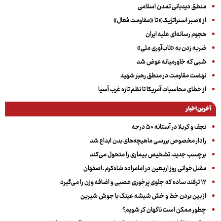
منطق دیدبانی تمدن اسلامی
از «صبر استراتژیک» تا «مقاومت فعال»
هجوم رسانه‌ای علیه ایران
ضربه زدن به «تاب‌آوری ملی»
شبی که خاورمیانه عوض شد
نهضت مقاومت در منطق رهبر شهید
از خطای محاسبات آمریکا تا نظم تازه غرب آسیا
آخرین اخبار
نجف و کربلا در آستانه ۵۰ درجه
رادار مخصوص بررسی ماهیچه‌های بدن ابداع شد
برچسب جدید، تشخیص بیماری را متحول می‌کند
مقتل‌خوانی روز اربعین در امامزاده شاه‌کرم ـ اصفهان
۱۲ ترفند ساده که جلوی پرخوری عصبی و اضافه ‌وزن را می‌گیرد
از بین بردن خط و خش شیشه عینک با جوش شیرین
چطور ممکن است ناگهان کر شویم؟