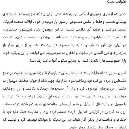
نخواهد دید.»
خطی که از سوی جمهوری اسلامی ترسیم شد حاکی از آن بود که صهونیست‌ها قدرت‌های
پوشالی هستند و فقط با تنفس مصنوعی از سوی یار دیرینه‌ی خود ـ ایالات متحده آمریکا ـ
زیست می‌کنند و حیات آنها دائمی نیست اما این موضوع دلیل نمی‌شود، جنایت‌های
نتانیاهو در غزه به فراموشی سپرده شود. متاسفانه این روزها و به واسطه برگزاری انتخابات
در ایران، آن طور که باید و شاید به موضوع غزه پرداخته نشد و از سوی دیگر باز
سازمان‌های بین المللی در سکوت و انفعال به سر می‌برند می‌خواهند با این رویکرد خود،
پازل صهونیست‌ها را تکمیل کنند. به عبارتی سکوت آنها علامت رضاست!
اکنون که پرونده انتخابات بسته شد انتظار می‌رود باردیگر با جهاد تبیین به اهمیت موضوع
فلسطین و مردم بی‌گناه غزه پرداخته شود؛ نه از یک جهت بلکه از جهات مختلف می‌توان به
داستان این روزهای غزه ورود کرد و برای آن سناریوهای چندگانه نگاشت و این از وظایف
خواص و سربازان خط تبیین است. برخی در داخل و خارج بر روی ریل تبیین حرکت کردند و
با مروری بر جنایت‌های اسرائیل بر عدم فراموشی جنایت‌های جبهه کفر تاکید کرده بودند.
روزنامه گاردین در گزارشی که اول آذرماه منتشر کرده بود، با مقایسه جنگ علیه غزه با
جنگ‌ها و مناقشه‌های دیگر، آمار تلفات در این باریکه را هولناک توصیف کرد و نوشت که
ابعاد این مساله هرگز نباید فراموش شود.