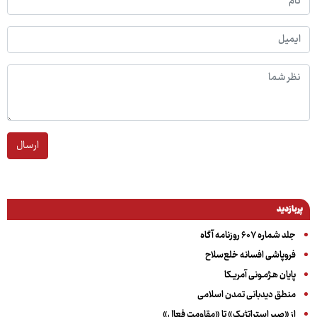
ارسال
پربازدید
جلد شماره ۶۰۷ روزنامه آگاه
فروپاشی افسانه خلع‌سلاح
پایان هـژمـونی آمریـکا
منطق دیدبانی تمدن اسلامی
از «صبر استراتژیک» تا «مقاومت فعال»