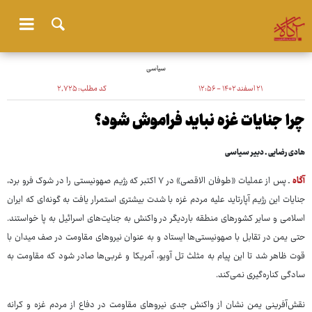
سیاسی
۲۱ اسفند ۱۴۰۲ - ۱۲:۵۶
کد مطلب:
۲٬۷۲۵
چرا جنایات غزه نباید فراموش شود؟
هادی رضایی ـ دبیر سیاسی
آگاه
ـ پس از عملیات «طوفان الاقصی» در ۷ اکتبر که رژیم صهونیستی را در شوک فرو برد،
جنایات این رژیم آپارتاید علیه مردم غزه با شدت بیشتری استمرار یافت به گونه‌ای که ایران
اسلامی و سایر کشورهای منطقه باردیگر در واکنش به جنایت‌های اسرائیل به پا خواستند.
حتی یمن در تقابل با صهونیستی‌ها ایستاد و به عنوان نیروهای مقاومت در صف میدان با
قوت ظاهر شد تا این پیام به مثلث تل آویو، آمریکا و غربی‌ها صادر شود که مقاومت به
سادگی کناره‌گیری نمی‌کند.
نقش‌آفرینی یمن نشان از واکنش جدی نیروهای مقاومت در دفاع از مردم غزه و کرانه