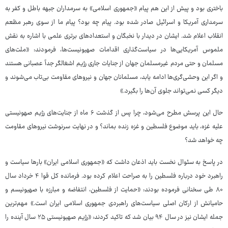
باختری بود و پیش از این هم پیام «جمهوری اسلامی» به سرمداران جبهه باطل و کفر به
سرمداری آمریکا و اسرائیل صادر شده بود. پیام چه بود؟ پیام ما از سوی رهبر مظعم
انقلاب اعلام شد. ایشان در دیدار با نخبگان و استعدادهای برتری علمی با اشاره به نقش
ملموس آمریکایی‌ها در سیاست‌گذاری اقدامات صهیونیست‌ها، فرمودند: «ملت‌های
مسلمان و حتی مردم غیرمسلمان جهان از جنایات جاری رژیم اشغالگر جداً عصبانی هستند
و اگر این وحشی‌گری‌ها ادامه یابد، مسلمانان جهان و نیروهای مقاومت بی‌تاب می‌شوند و
دیگر کسی نمی‌تواند جلوی آن‌ها را بگیرد.»
حال این پرسش مطرح می‌شود، چرا پس از گذشت ۶ ماه از جنایت‌های رژیم صهونیستی
علیه غزه، باید موضوع فلسطین و غزه زنده بماند؟ و در نهایت سرنوشت نیروهای مقاومت
چه خواهد شد؟
در پاسخ به سئوال نخست باید اذعان داشت که «جمهوری اسلامی ایران» بارها سیاست و
راهبرد خود درباره فلسطین را به صراحت اعلام کرده بود. فرمانده کل قوا ۴ خرداد سال
۸۰ طی سخنانی فرموده بودند: «حمایت از فلسطین، انتفاضه و مبارزه با صهیونیسم و
حامیانش از ارکان اصلی سیاست‌های راهبردی جمهوری اسلامی ایران است.» مهم‌ترین
جمله ایشان نیز در سال ۹۴ بیان شد که تاکید کردند: «رژیم صهیونیستی ۲۵ سال آینده را