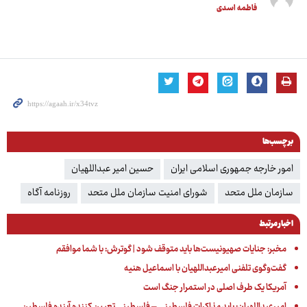
فاطمه اسدی
برچسب‌ها
امور خارجه جمهوری اسلامی ایران
حسین امیر عبداللهیان
سازمان ملل متحد
شورای امنیت سازمان ملل متحد
روزنامه آگاه
اخبار مرتبط
مخبر: جنایات صهیونیست‌ها باید متوقف شود | گوترش: با شما موافقم
گفت‌وگوی تلفنی امیرعبداللهیان با اسماعیل هنیه
آمریکا یک طرف اصلی در استمرار جنگ است
امیرعبداللهیان: باید مذاکرات فلسطینی – فلسطینی تعیین کننده آینده فلسطین