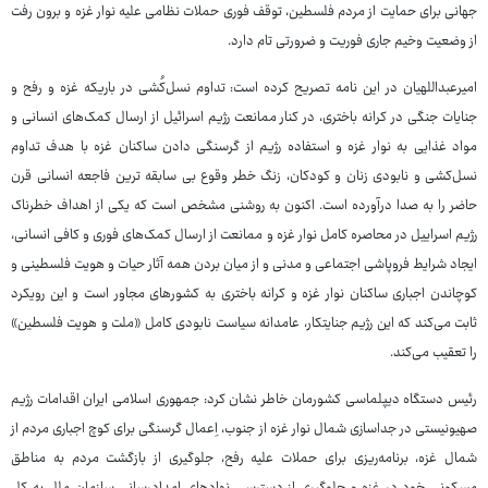
جهانی برای حمایت از مردم فلسطین، توقف فوری حملات نظامی علیه نوار غزه و برون رفت
از وضعیت وخیم جاری فوریت و ضرورتی تام دارد.
امیرعبداللهیان در این نامه تصریح کرده است: تداوم نسل‌کُشی در باریکه غزه و رفح و
جنایات جنگی در کرانه باختری، در کنار ممانعت رژیم اسرائیل از ارسال کمک‌های انسانی و
مواد غذایی به نوار غزه و استفاده رژیم از گرسنگی دادن ساکنان غزه با هدف تداوم
نسل‌کشی و نابودی زنان و کودکان، زنگ خطر وقوع بی سابقه ترین فاجعه انسانی قرن
حاضر را به صدا درآورده است. اکنون به روشنی مشخص است که یکی از اهداف خطرناک
رژیم اسراییل در محاصره کامل نوار غزه و ممانعت از ارسال کمک‌های فوری و کافی انسانی،
ایجاد شرایط فروپاشی اجتماعی و مدنی و از میان بردن همه آثار حیات و هویت فلسطینی و
کوچاندن اجباری ساکنان نوار غزه و کرانه باختری به کشورهای مجاور است و این رویکرد
ثابت می‌کند که این رژیم جنایتکار، عامدانه سیاست نابودی کامل «ملت و هویت فلسطین»
را تعقیب می‌کند.
رئیس دستگاه دیپلماسی کشورمان خاطر نشان کرد: جمهوری اسلامی ایران اقدامات رژیم
صهیونیستی در جداسازی شمال نوار غزه از جنوب، اِعمال گرسنگی برای کوچ اجباری مردم از
شمال غزه، برنامه‌ریزی برای حملات علیه رفح، جلوگیری از بازگشت مردم به مناطق