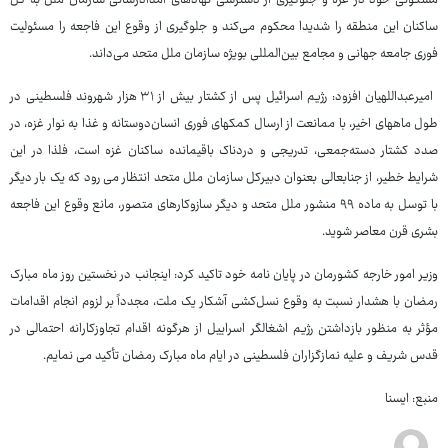
مسکونی خود در غزه و جلوگیری از دسترسی نهادهای امدادرسانی سازمان ملل به کل
ساکنان این منطقه را شدیدا محکوم می‌کند و جلوگیری از وقوع این فاجعه را مسئولیت
فوری جامعه جهانی و مجامع بین‌المللی بویژه سازمان ملل متحد می‌داند.
امیرعبداللهیان افزود: رژیم اسرائیل پس از کشتار بیش از ۳۱ هزار شهروند فلسطینی در
طول ماههای اخیر، با ممانعت از ارسال کمکهای فوری انسان‌دوستانه و غذا به نوار غزه، در
صدد کشتار دسته‌جمعی، تدریجی و دردناک باقیمانده ساکنان غزه است، فلذا در این
شرایط خطیر، از جنابعالی بعنوان دبیرکل سازمان ملل متحد انتظار می رود که یک بار دیگر
با توسل به ماده ۹۹ منشور ملل متحد و دیگر سازوکارهای متصور، مانع وقوع این فاجعه
بشری قرن معاصر شوید.
وزیر امور خارجه کشورمان در پایان نامه خود تاکید کرد: اینجانب در نخستین روز ماه مبارک
رمضان با هشدار نسبت به‌ وقوع نسل‌کشی آشکار یک ملت، مجدداً بر لزوم انجام اقدامات
مؤثر به منظور بازداشتن رژیم اشغالگر اسراییل از هرگونه اقدام تجاوزکارانه احتمالی در
قدس شریف و علیه نمازگزاران فلسطینی در ایام ماه مبارک رمضان تأکید می نمایم.
منبع: ایسنا