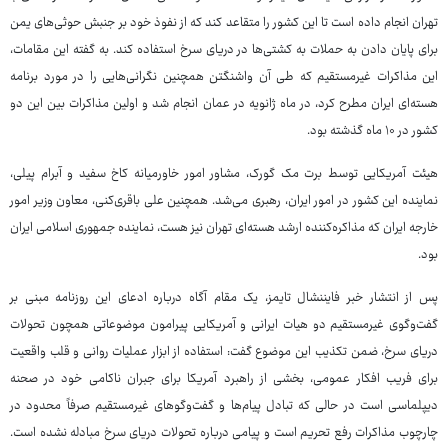
تهران انجام داده است تا این کشور را متقاعد کند که از نفوذ خود بر جنبش حوثی‌های یمن
برای پایان دادن به حملات به کشتی‌ها در دریای سرخ استفاده کند. به گفته این مقامات،
این مذاکرات غیرمستقیم که طی آن واشنگتن همچنین نگرانی‌هایی را در مورد برنامه
هسته‌ای ایران مطرح کرد، در ماه ژانویه در عمان انجام شد و اولین مذاکرات بین این دو
کشور در ۱۰ ماه گذشته بود.
هیئت آمریکایی توسط برت مک گورک، مشاور امور خاورمیانه کاخ سفید و آبرام پیلی،
نماینده این کشور در امور ایران، رهبری می‌شد. همچنین علی باقری‌کنی، معاون وزیر امور
خارجه ایران که مذاکره‌کننده ارشد هسته‌ای تهران نیز هست، نماینده جمهوری اسلامی ایران
بود.
پس از انتشار خبر فایننشال تایمز، یک مقام آگاه درباره ادعای این روزنامه مبنی بر
گفت‌وگوی غیرمستقیم دو هیات ایرانی و آمریکایی پیرامون موضوعاتی همچون تحولات
دریای سرخ، ضمن تکذیب این موضوع گفت: استفاده از ابزار عملیات روانی و قلب واقعیت
برای فریب افکار عمومی، بخشی از راهبرد آمریکا برای جبران ناکامی‌ خود در صحنه
دیپلماسی است در حالی که تبادل پیام‌ها و گفت‌وگوهای غیرمستقیم صرفاً محدود در
چارچوب مذاکرات رفع تحریم است و پیامی درباره تحولات دریای سرخ مبادله نشده است.