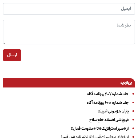
ارسال
پربازدید
جلد شماره ۶۰۷ روزنامه آگاه
جلد شماره ۶۰۸ روزنامه آگاه
پایان هـژمـونی آمریـکا
فروپاشی افسانه خلع‌سلاح
از «صبر استراتژیک» تا «مقاومت فعال»
از خطای محاسبات آمریکا تا نظم تازه غرب آسیا