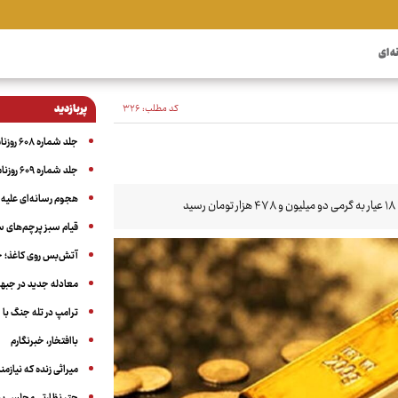
ه ای
کد مطلب:
۳۲۶
پربازدید
جلد شماره ۶۰۸ روزنامه آگاه
جلد شماره ۶۰۹ روزنامه آگاه
هجوم رسانه‌ای علیه ا
قیام سبز پرچم‌های 
آتش‌بس روی کاغذ؛ ج
معادله جدید در جبه
ترامپ در تله جنگ با ا
باافتخار، خبرنگارم
میراثی زنده که نیاز