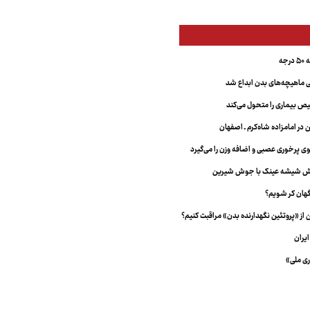
جه
ماهیچه‌های بدن ابداع شد
 بیماری را متحول می‌کند
 در امامزاده شاه‌کرم ـ اصفهان
خش شیشه عینک با جوش شیرین
هان کر شویم؟
از «پروتئین نگهدارنده بدن» مراقبت کنیم؟
یران
ری ملی»