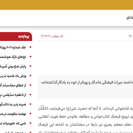
ه ای
کد مطلب:
۳٬۶۳۴
پربازدید
جلد شماره ۶۰۷ روزنامه آگاه
نخ‌های نازک هوشمند 
پایان هـژمـونی آمریـک
وزش باد شدید در بر
ته، میراث فرهنگی ماندگار و پویاتر از خود به یادگار گذاشته‌اند؛
از خطای محاسبات آمری
از «نظم» سایکس-پیک
ضربه زدن به «تاب‌آو
ابخوانی کرده‌اند. تا آنجا که حضرت علی(ع) می‌فرمایند: «الکُتُبُ
نهضت مقاومت در منط
رای ترویج فرهنگ کتاب‌خوانی و مطالعه، علاوه‌بر حفظ هویت انقلابی،
شبی که خاورمیانه 
قام معظم رهبری نیز بارها در سخنانشان به اشاعه این فرهنگ
ه و سنت در بین مردم ما بشود که کتاب بخوانند و به بچه‌هایشان یاد