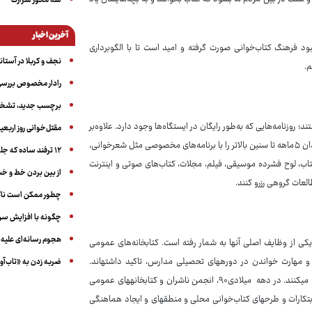
سه‌ محور شرارت
آخرین اخبار
بود فرهنگ کتاب‌خوانی صورت گرفته و امید است تا با الگوبرداری
نجف و کربلا در آستانه ۵۰ در
م.
رادار مخصوص بررسی 
برچسب جدید، تشخیص
روزنامه‌هایی که به‌طور رایگان در ایستگاه‌ها وجود دارد. علاوه‌بر
مقتل‌خوانی روز اربعین
مدرسه و دانشگاه، در هر منطقه مسکونی نیز کتابخانه وجود دارد. کتابخانه‌ها از نوزادان ۵ماهه تا سنین بالاتر را با برنامه‌های مخصوصی مثل شعرخوانی،
۱۲ ترفند ساده که جلوی پرخوری عصبی و اضافه ‌وزن را می‌گیرد
بر کتاب، لوح فشرده موسیقی، فیلم، مجلات، کتاب‌های صوتی و اینترنت
از بین بردن خط و 
العات گروهی رزرو کنند.
چطور ممکن است ناگ
چگونه با افزایش سن 
هجوم رسانه‌ای علیه ا
 یکی از وظایف اصلی آنها به شمار رفته است. کتابخانه‌های عمومی
 «لذت کتاب‌خوانی»، به‌عنوان مقوله‎ای مجزا از فن و مهارت خواندن در دوره‏های تحصیلی مدارس، تاکید داشته‏اند.
ضربه زدن به «تاب‌آو
کتابخانه‏های عمومی با ارائه عناوین جذاب به دوره‏های تحصیلی، از مدارس پشتیبانی می‏کنند. در دهه میلادی۹۰، انجمن ناشران و کتابخانه‏های عمومی
ابتکارات و طرح‏های کتاب‌خوانی محلی و منطقه‏ای و ایجاد هماهنگی