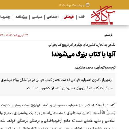
پنجشنبه ۱۵ مرداد ۱۴۰۵
خانه
فرهنگی
اجتماعی
سیاسی
ویژه نامه
چندرسان
فرهنگی
۲۲ اردیبهشت ۱۴۰۳ - ۱۳:۳۱
نگاهی به تجارب کشورهای دیگر در امر ترویج کتابخوانی
آنها با کتاب بزرگ می‌شوند!
ترجمه و گردآوری: محمد بختیاری
از دیرباز تاکنون همواره اقوامی که مطالعه و کتاب‌خوانی در میانشان رواج بیشتری داش
میراثی که گنجینه گران‌بهای نسل‌های آینده آن کشور بوده است.
آگاه: در فرهنگ اسلامی نیز همواره معصومان و ائمه اطهار(ع) امت خویش را دعوت به کت
بَساتینُ العُلَماء»، «کتابها بوستانهای دانشمندان‌اند.» وجود یک برنامه‌ریزی صحیح ب
اسلامی و ملی، عاملی است که مانع ازخودباختگی و برهنگی فرهنگی خواهد شد. م
پسندیده اشاره کرده‌اند. ایشان در جایی می‌فرمایند: «این [کتاب‌خوانی] باید یک سیر