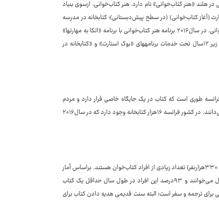
 در هلند «هنر کتاب‌خوانی» نام دارد. هنر کتاب‌خوانی، ازسوی بنیاد
سه بخش است: بوک استارت (آغاز کتاب‌خوانی) (در سطح پیش‌دبستانی)؛ کتابخانه در مدرسه
(مدارس ابتدایی، متوسطه مقطع اول و دوم)؛ و شبکه‎های استراتژیک ترویج کتاب‌خوانی. در سال۲۰۱۶ برنامه هنر کتاب‌خوانی با برنامه «اتکا به مهارت‎ها»
ادغام شد. در چارچوب جدید، قرار است تا پایان سال۲۰۱۸ تعداد یک‌میلیون کودک زیر ۱۲سال تحت خدمات برنامه‎های «بوک استارت» و «کتابخانه در
 فرانسه طوری است که کتاب در یک جایگاه خاصی قرار دارد و مردم
کتابخانه را به‌عنوان خانه کتاب و محلی برای سرویس‌دهی و انجام خدمات به مردم می‌دانند. در کشور فرانسه ۱۶هزار کتابخانه وجود دارد که در سال۲۰۱۶
نرخ سوادآموزی در ایسلند ۹۹درصد است و باتوجه‌به جمعیت پایین این کشور (حدود ۳۳۰هزارنفر) تعداد زیادی از افراد کتاب‌خوان هستند. براساس آمار
منتشرشده در سال۲۰۱۶، ۵۰درصد از مردم ایسلند حداقل هشت کتاب در طول سال می‌خوانند و ۹۳درصد این افراد در طول سال حداقل یک کتاب
ارجی برای ترجمه و سفر است؛ البته سنت قدیمی هدیه دادن کتاب برای