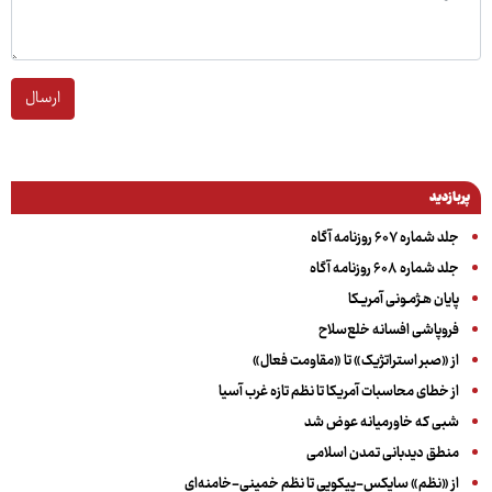
ارسال
پربازدید
جلد شماره ۶۰۷ روزنامه آگاه
جلد شماره ۶۰۸ روزنامه آگاه
پایان هـژمـونی آمریـکا
فروپاشی افسانه خلع‌سلاح
از «صبر استراتژیک» تا «مقاومت فعال»
از خطای محاسبات آمریکا تا نظم تازه غرب آسیا
شبی که خاورمیانه عوض شد
منطق دیدبانی تمدن اسلامی
از «نظم» سایکس-پیکویی تا نظم خمینی-خامنه‌ای