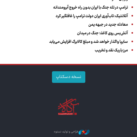
ترامپ در تله جنگ با ایران بدون راه خروج آبرومندانه
آتلانتیک: تاب‌آوری ایران دولت ترامپ را غافلگیر کرد
معادله جدید در جبهه یمن
آتش‌بس روی کاغذ؛ جنگ در میدان
سایپا واگذار خواهد شد و مبلغ کالابرگ افزایش می‌یابد
مرز باریک نقد و تخریب
نسخه دسکتاپ
طراحی و تولید: نستوه