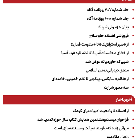
جلد شماره ۶۰۷ روزنامه آگاه
جلد شماره ۶۰۸ روزنامه آگاه
پایان هـژمـونی آمریـکا
فروپاشی افسانه خلع‌سلاح
از «صبر استراتژیک» تا «مقاومت فعال»
از خطای محاسبات آمریکا تا نظم تازه غرب آسیا
شبی که خاورمیانه عوض شد
منطق دیدبانی تمدن اسلامی
از «نظم» سایکس-پیکویی تا نظم خمینی-خامنه‌ای
سه‌ محور شرارت
آخرین اخبار
از افسانه تا واقعیت ادبیات برای کودک
فراخوان بیست‌وهشتمین همایش کتاب سال حوزه تمدید شد
میراثی زنده که نیازمند صیانت و مستندسازی است
راویان مقاومت