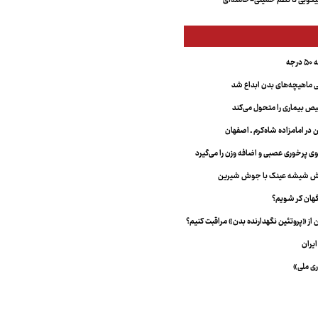
ویی تا نظم خمینی-خامنه‌ای
جه
ماهیچه‌های بدن ابداع شد
 بیماری را متحول می‌کند
 در امامزاده شاه‌کرم ـ اصفهان
خش شیشه عینک با جوش شیرین
هان کر شویم؟
از «پروتئین نگهدارنده بدن» مراقبت کنیم؟
یران
ری ملی»