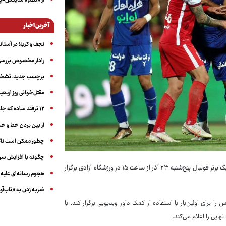
از «نظم» سایکس-پیک
آخرین اخبار
نجف و کربلا در آستانه ۵۰ در
رادار مخصوص بررسی 
برچسب جدید، تشخیص
مقتل‌خوانی روز اربعین
۱۲ ترفند ساده که جلوی پرخوری عصبی و اضافه ‌وزن را می‌گیرد
از بین بردن خط و 
چطور ممکن است ناگ
چگونه با افزایش سن 
به گزارش آگاه: دیدار تیم‌های پرسپولیس و استقلال معوقه از هفته پنجم رقابت‌های لیگ برتر فوتبال پنج‌شنبه ۲۳ آذر از ساعت ۱۵ در ورزشگاه آزادی برگزار
هجوم رسانه‌ای علیه ا
ضربه زدن به «تاب‌آو
رای اولین‌بار با استفاده از کمک داور ویدیویی برگزار کند. با
ایی را اعلام می‌کند.