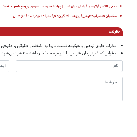
یحیی، الکس فرگوسن فوتبال ایران است | چرا نباید دو دهه سرمربی پرسپولیس باشد؟
مقصران «عصبانیت»و«بی‌قراری» تماشاگران/ «رگ حیات» نزدیک به قطع شدن
نظر شما
نظرات حاوی توهین و هرگونه نسبت ناروا به اشخاص حقیقی و حقوقی 
نظراتی که غیر از زبان فارسی یا غیر مرتبط با خبر باشد منتشر نمی‌شود.