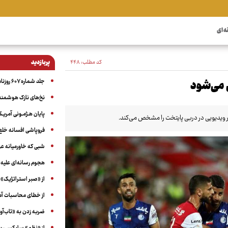
ه ای
کد مطلب:
۴۴۸
پربازدید
جلد شماره ۶۰۷ روزنامه آگاه
نخ‌های نازک هوشمند 
پایان هـژمـونی آمریـک
ور ویدیویی در دربی پایتخت را مشخص می‌کند.
فروپاشی افسانه خلع
شبی که خاورمیانه 
هجوم رسانه‌ای علیه ا
از «صبر استراتژیک» 
از خطای محاسبات آمری
ضربه زدن به «تاب‌آو