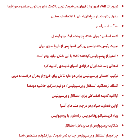
تجهیزات VAR امروز وارد تهران می‌شود/ دربی با کمک داور ویدئویی منتظر مجوز فیفا
معرفی داور دیدار سپاهان ایران با الاتحاد عربستان
به آسیا نمی‌آییم
اعلام اسامی داوران هفته چهاردهم لیگ برتر فوتبال
تبریک رئیس کنفدراسیون راگبی آسیا پس از تاریخ‌سازی ایران
۲ امتیاز از پرسپولیس گرفتند؛ VAR با این شکل نیاید بهتر است
کنعانی وساطت ایران در آزادی اسرای تایلندی را تایید کرد
ترکیب احتمالی پرسپولیس برابر هوادار؛ تلاش برای خروج از بحران در آستانه دربی
انتقاد از عملکرد استقلال و پرسپولیس/ دو تیم سرگرم حاشیه بودند!
ابلاغیه کمیته انضباطی برای استقلال و پرسپولیس
اولین قضاوت بنیادی‌فر در جام ملت‌های آسیا
پیام کریستیانو رونالدو پس از تساوی با پرسپولیس
شکایت پرسپولیس از مدیرعامل استقلال
چرا دیدار استقلال و پرسپولیس جذاب نمی‌شود/ عیار نکونام مشخص شد!