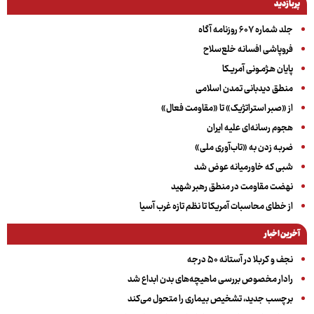
پربازدید
جلد شماره ۶۰۷ روزنامه آگاه
فروپاشی افسانه خلع‌سلاح
پایان هـژمـونی آمریـکا
منطق دیدبانی تمدن اسلامی
از «صبر استراتژیک» تا «مقاومت فعال»
هجوم رسانه‌ای علیه ایران
ضربه زدن به «تاب‌آوری ملی»
شبی که خاورمیانه عوض شد
نهضت مقاومت در منطق رهبر شهید
از خطای محاسبات آمریکا تا نظم تازه غرب آسیا
آخرین اخبار
نجف و کربلا در آستانه ۵۰ درجه
رادار مخصوص بررسی ماهیچه‌های بدن ابداع شد
برچسب جدید، تشخیص بیماری را متحول می‌کند