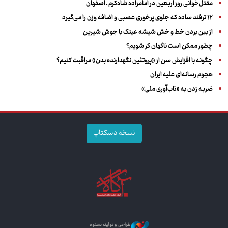
مقتل‌خوانی روز اربعین در امامزاده شاه‌کرم ـ اصفهان
۱۲ ترفند ساده که جلوی پرخوری عصبی و اضافه ‌وزن را می‌گیرد
از بین بردن خط و خش شیشه عینک با جوش شیرین
چطور ممکن است ناگهان کر شویم؟
چگونه با افزایش سن از «پروتئین نگهدارنده بدن» مراقبت کنیم؟
هجوم رسانه‌ای علیه ایران
ضربه زدن به «تاب‌آوری ملی»
نسخه دسکتاپ
طراحی و تولید: نستوه