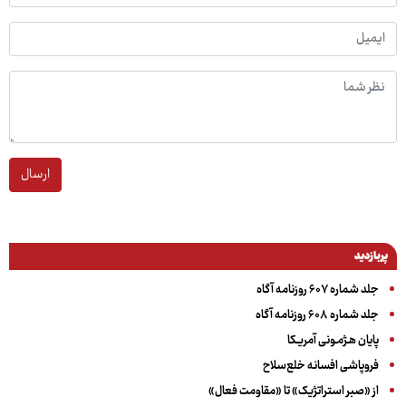
ارسال
پربازدید
جلد شماره ۶۰۷ روزنامه آگاه
جلد شماره ۶۰۸ روزنامه آگاه
پایان هـژمـونی آمریـکا
فروپاشی افسانه خلع‌سلاح
از «صبر استراتژیک» تا «مقاومت فعال»