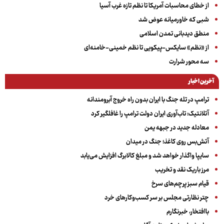
از خطای محاسبات آمریکا تا نظم تازه غرب آسیا
شبی که خاورمیانه عوض شد
منطق دیدبانی تمدن اسلامی
از «نظم» سایکس-پیکویی تا نظم خمینی-خامنه‌ای
سه‌ محور شرارت
آخرین اخبار
ترامپ در تله جنگ با ایران بدون راه خروج آبرومندانه
آتلانتیک: تاب‌آوری ایران دولت ترامپ را غافلگیر کرد
معادله جدید در جبهه یمن
آتش‌بس روی کاغذ؛ جنگ در میدان
سایپا واگذار خواهد شد و مبلغ کالابرگ افزایش می‌یابد
مرز باریک نقد و تخریب
قیام سبز پرچم‌های سرخ
چتر نظارتی مجلس بر سر کسب‌وکارهای خرد
باافتخار، خبرنگارم