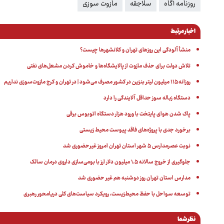
روزنامه آگاه
سلاجقه
مازوت سوزی
اخبار مرتبط
منشأ آلودگی این روزهای تهران و کلانشهرها چیست؟
تلاش دولت برای حذف مازوت از پالایشگاه‌ها و خاموش کردن مشعل‌های نفتی
روزانه ١١۵ میلیون لیتر بنزین در کشور مصرف می‌شود | در تهران و کرج مازوت‌سوزی نداریم
دستگاه زباله سوز حداقل آلایندگی را دارد
پاک شدن هوای پایتخت با ورود هزار دستگاه اتوبوس برقی
برخورد جدی با پروژه‌های فاقد پیوست محیط زیستی
نوبت عصرمدارس ۵ شهر استان تهران امروز غیرحضوری شد
جلوگیری از خروج سالانه ۱.۵ میلیون دلار ارز با بومی‌سازی داروی درمان سالک
مدارس استان تهران روز دوشنبه هم غیر حضوری شد
توسعه سواحل با حفظ محیط‌زیست، رویکرد سیاست‌های کلی دریامحور رهبری
نظر شما