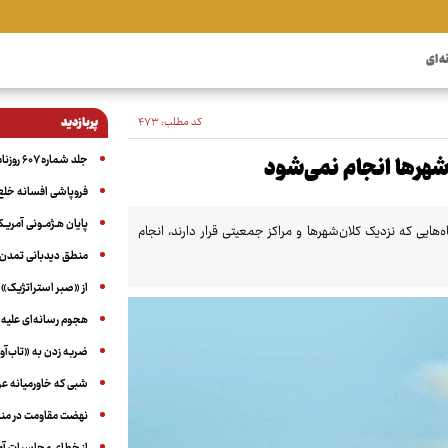
ه ای
کد مطلب:
۴۷۳
پربازدید
جلد شماره ۶۰۷ روزنامه آگاه
شهرها انجام نمی‌شود
فروپاشی افسانه خلع
پایان هـژمـونی آمریـک
ی که نزدیک کلان‌شهرها و مراکز جمعیتی قرار دارند، انجام
منطق دیدبانی تمدن 
از «صبر استراتژیک» 
هجوم رسانه‌ای علیه ا
ضربه زدن به «تاب‌آو
شبی که خاورمیانه 
نهضت مقاومت در منط