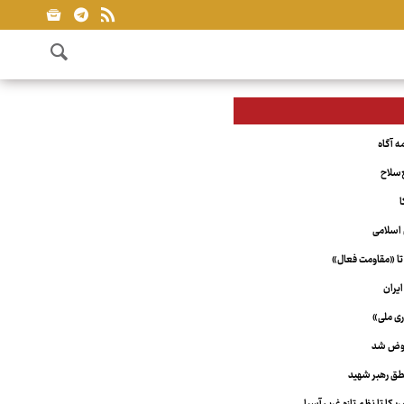
‌سلاح
ا
اسلامی
تا «مقاومت فعال»
یران
ری ملی»
عوض شد
ق رهبر شهید