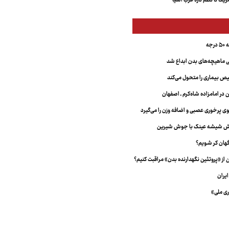
کا تا نظم تازه غرب آسیا
جه
ماهیچه‌های بدن ابداع شد
 بیماری را متحول می‌کند
 در امامزاده شاه‌کرم ـ اصفهان
خش شیشه عینک با جوش شیرین
هان کر شویم؟
از «پروتئین نگهدارنده بدن» مراقبت کنیم؟
یران
ری ملی»