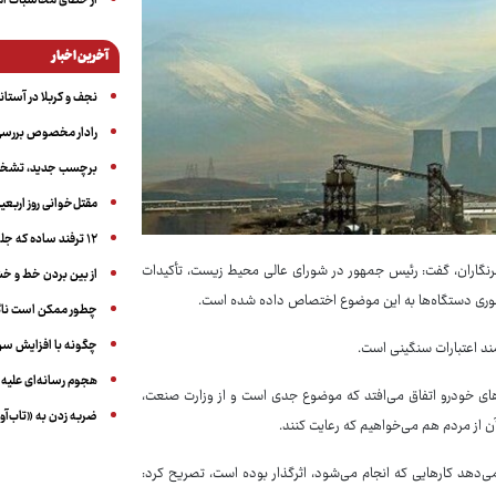
از خطای محاسبات آمری
آخرین اخبار
نجف و کربلا در آستانه ۵۰ در
رادار مخصوص بررسی 
برچسب جدید، تشخیص
مقتل‌خوانی روز اربعین
۱۲ ترفند ساده که جلوی پرخوری عصبی و اضافه ‌وزن را می‌گیرد
نگاران، گفت: رئیس جمهور در شورای عالی محیط زیست، تأکیدات
از بین بردن خط و 
چطور ممکن است ناگ
چگونه با افزایش سن 
هجوم رسانه‌ای علیه ا
ی خودرو اتفاق می‌افتد که موضوع جدی است و از وزارت صنعت،
ضربه زدن به «تاب‌آو
آن از مردم هم می‌خواهیم که رعایت کنند.
ی‌دهد کارهایی که انجام می‌شود، اثرگذار بوده است، تصریح کرد: