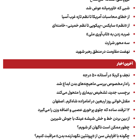
شبی که خاورمیانه عوض شد
از خطای محاسبات آمریکا تا نظم تازه غرب آسیا
از «نظم» سایکس-پیکویی تا نظم خمینی-خامنه‌ای
ضربه زدن به «تاب‌آوری ملی»
سه‌ محور شرارت
نهضت مقاومت در منطق رهبر شهید
آخرین اخبار
نجف و کربلا در آستانه ۵۰ درجه
رادار مخصوص بررسی ماهیچه‌های بدن ابداع شد
برچسب جدید، تشخیص بیماری را متحول می‌کند
مقتل‌خوانی روز اربعین در امامزاده شاه‌کرم ـ اصفهان
۱۲ ترفند ساده که جلوی پرخوری عصبی و اضافه ‌وزن را می‌گیرد
از بین بردن خط و خش شیشه عینک با جوش شیرین
چطور ممکن است ناگهان کر شویم؟
چگونه با افزایش سن از «پروتئین نگهدارنده بدن» مراقبت کنیم؟