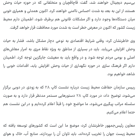
بی‌سیم دیجیتال خواهند شد، گفت: قاچاقچیان و متخلفانی که در حوزه حیات وحش
هستند از این به بعد به شدت احساس ناامنی خواهند کرد. اکنون همدلی و همیاری خوبی
میان دستگاه‌ها وجود دارد و اگر مشکلات قانونی هم برطرف شود، اطمینان دارم محیط
زیست کشور که اکنون در معرض خطر است به شدت مورد محافظت قرار خواهد گرفت.
وی خاطرنشان کرد: وقتی شرایط اقتصادی به نوعی دچار مشکل باشد، فشار به حیات
وحش افزایش می‌یابد. باید در بسیاری از مناطق به ویژه نقاط مرزی به امرار معاش‌های
اصلی و بومی مردم توجه شود و در واقع باید به معیشت جایگزین توجه کرد. اطمینان
دارم اگر فرهنگ سازی در حوزه نگهداری از حیات وحش افزایش یابد، اقدامات خوبی را
شاهد خواهیم بود.
رییس سازمان حفاظت محیط زیست درباره نشست کاپ ٢٨ که به زودی در دوبی برگزار
می‌شود، توضیح داد: در مورد کاپ ۲۸ دستورهایی مستمر مدنظر قرار دارد و به صورت
سلسله مراتب پیگیری می‌شود، ما مواضع خود را قبلاً اعلام کرده‌ایم و در این نشست هم
حتما اعلام می‌کنیم.
معاون رئیس‌جمهور خاطرنشان کرد: موضع ما این است که کشورهای توسعه یافته که
محیط زیست جهان را تخریب کرده‌اند، باید تاوان آن را بپردازند. منابع آب، خاک و هوای