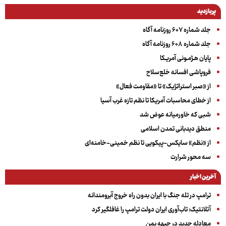
پربازدید
جلد شماره ۶۰۷ روزنامه آگاه
جلد شماره ۶۰۸ روزنامه آگاه
پایان هـژمـونی آمریـکا
فروپاشی افسانه خلع‌سلاح
از «صبر استراتژیک» تا «مقاومت فعال»
از خطای محاسبات آمریکا تا نظم تازه غرب آسیا
شبی که خاورمیانه عوض شد
منطق دیدبانی تمدن اسلامی
از «نظم» سایکس-پیکویی تا نظم خمینی-خامنه‌ای
سه‌ محور شرارت
آخرین اخبار
ترامپ در تله جنگ با ایران بدون راه خروج آبرومندانه
آتلانتیک: تاب‌آوری ایران دولت ترامپ را غافلگیر کرد
معادله جدید در جبهه یمن