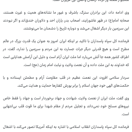
همجوار شعله ور کرده ارمغان واقعی این عزیزان است.
وی ادامه داد: این برادران سترگ، باشرف و غیور ما نشانه‌های همیت و غیرت هستند،
صحابه امام(ع) در ظهر عاشورایند، اصحاب بدر، یاران احد و دلاوران خندق‌اند و اگر نبودند
این سرزمین بار دیگر اشغال می‌شد و دوباره تاریخ را دشمنان ما می‌نوشتند.
فرمانده کل سپاه پاسداران با تاکید بر اینکه ایران امروز به عنوان یک قدرت بزرگ در عالم
مطرح است و هیچ قدرتی دیگر جرات جسارت به این مردم و سرزمین را ندارد، گفت: در
اطراف کشور همه جا آتش می‌بارد اما ملت ایران آرام است و دلیل این آرامش هدایایی است
که خداوند به این ملت داده و آن نعمت ولایت و نیابت امام زمان (عج) است.
سردار سلامی افزود: این نعمت عظیم در قلب مقاومت آرام و مطمئن ایستاده و با
حکمت‌های الهی خود جهان اسلام را برابر یورش کفتارها حمایت و هدایت می‌کند.
وی گفت: ملت ایران از نعمت ولایت، شهادت و جهاد برخوردار است و جهاد را فقط خاص
نیروهای مسلح خود نمی‌داند و تجلیل مردم از مقام شهدا برای ما قوت قلب بی‌انتهایی
است.
فرمانده کل سپاه پاسداران انقلاب اسلامی با اشاره به اینکه آمریکا تصور می‌کند با اشغال