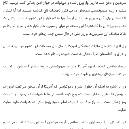
سرزمین و دفن ملت‌ها زیر آوار پیروز شده و می‌تواند در جهان امن زندگی کنند، پرسید: کاخ
سفید و رژیم صهیونیستی همچنان در پی تکرار تجربیات تلخ گذشته هستند اما آیا اشغال
افغانستان برای آنان پیروزی به ارمغان آورد؟ چرا هنگام فرار از این کشور به اندازه ارتش یک
کشور تجهیزات بر جا گذاشتید؟ این صحنه در عراق و سوریه هم تکرار شد و امروز آمریکا در
نقاط مختلف این سرزمین‌ها و زیر آتش در حال بستن چمدان‌های خود است.
وی افزود: دلارهای مالیات دهندگان آمریکا به جای حل معضلات این کشور در سوریه، لبنان
و عراق و افغانستان صرف جنگی شکست خورده‌ و ناکام شده‌ است.
سردار سلامی گفت: امروز آمریکا و رژیم صهیونیستی هرچه بیشتر فلسطین را تخریب
می‌کنند میخ‌های بیشتری بر تابوت خود می‌زنند.
وی با اشاره به اینکه آن حقوق بشر و دموکراسی که آمریکا از آن سخن می‌گفت امروز در
سرزمین فلسطین نمایان است، تصریح کرد: فلسطینی‌ها با شهادت نمی‌میرند و شهادت
رمز زندگی است و نه راز مرگ. به فرموده امام خمینی(ره) ملتی که شهادت دارد اسارت
ندارد.
فرمانده کل سپاه پاسداران انقلاب اسلامی افزود: مردمان فلسطین ایستاده‌اند و می‌دانیم