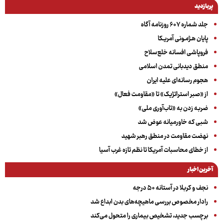
پربازدید
جلد شماره ۶۰۷ روزنامه آگاه
پایان هـژمـونی آمریـکا
فروپاشی افسانه خلع‌سلاح
منطق دیدبانی تمدن اسلامی
هجوم رسانه‌ای علیه ایران
از «صبر استراتژیک» تا «مقاومت فعال»
ضربه زدن به «تاب‌آوری ملی»
شبی که خاورمیانه عوض شد
نهضت مقاومت در منطق رهبر شهید
از خطای محاسبات آمریکا تا نظم تازه غرب آسیا
آخرین اخبار
نجف و کربلا در آستانه ۵۰ درجه
رادار مخصوص بررسی ماهیچه‌های بدن ابداع شد
برچسب جدید، تشخیص بیماری را متحول می‌کند