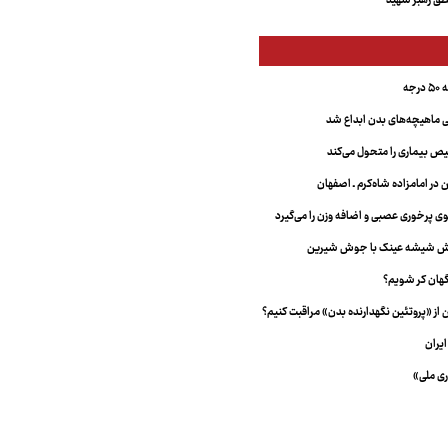
ق رهبر شهید
جه
ماهیچه‌های بدن ابداع شد
 بیماری را متحول می‌کند
 در امامزاده شاه‌کرم ـ اصفهان
خش شیشه عینک با جوش شیرین
هان کر شویم؟
از «پروتئین نگهدارنده بدن» مراقبت کنیم؟
یران
ری ملی»