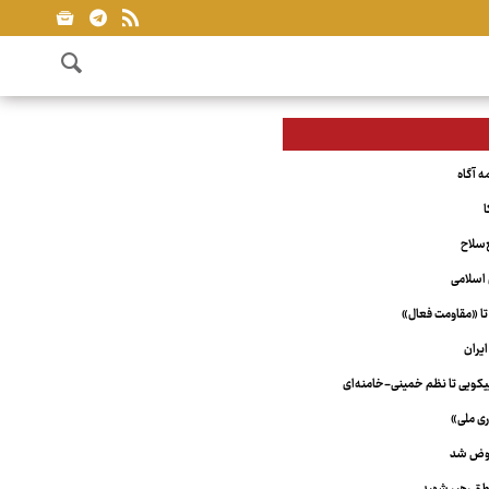
ا
‌سلاح
اسلامی
تا «مقاومت فعال»
یران
ویی تا نظم خمینی-خامنه‌ای
ری ملی»
عوض شد