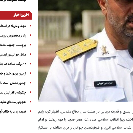
نهضت مقاومت در منط
آخرین اخبار
نجف و کربلا در آستانه ۵۰ در
رادار مخصوص بررسی 
برچسب جدید، تشخیص
مقتل‌خوانی روز اربعین
۱۲ ترفند ساده که جلوی پرخوری عصبی و اضافه ‌وزن را می‌گیرد
از بین بردن خط و 
چطور ممکن است ناگ
چگونه با افزایش سن 
هجوم رسانه‌ای علیه ا
ش بسیج و قدرت دریایی در هشت سال دفاع مقدس، اظهار کرد: رژیم
ضربه زدن به «تاب‌آو
خت؛ زیرا انقلاب اسلامی معادلات عصر جدید را بهم ریخت و امام
نقلاب اسلامی انرژی و ظرفیت‌های جوانان را برای مقابله با استکبار