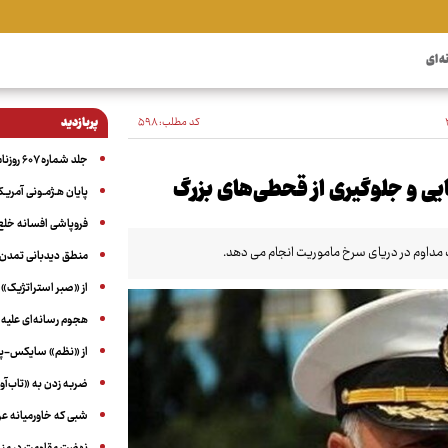
ه ای
کد مطلب:
۵۹۸
پربازدید
جلد شماره ۶۰۷ روزنامه آگاه
پایان هـژمـونی آمریـک
فروپاشی افسانه خلع
منطق دیدبانی تمدن 
از «صبر استراتژیک» 
هجوم رسانه‌ای علیه ا
از «نظم» سایکس-پیک
ضربه زدن به «تاب‌آو
شبی که خاورمیانه 