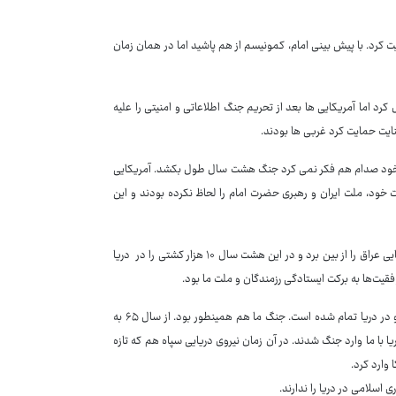
یت کرد. با پیش بینی امام، کمونیسم از هم پاشید اما در همان زمان
رد اما آمریکایی ها بعد از تحریم جنگ اطلاعاتی و امنیتی را علیه
ایت حمایت کرد غربی ها بودند.
ود و خود صدام هم فکر نمی کرد جنگ هشت سال طول بکشد. آمریکایی
 خود، ملت ایران و رهبری حضرت امام را لحاظ نکرده بودند و این
کاویانی تصریح کرد: در دوران دفاع مقدس نیروی دریایی در عرض ۶۷ روز نیروی دریایی عراق را از بین برد و در این هشت سال ۱۰ هزار کشتی را در دریا
فقیت‌ها به برکت ایستادگی رزمندگان و ملت ما بود.
جانشین نیردی دریایی خاطرنشان کرد: همه جنگ‌های بزرگ دنیا در زمین آغاز شده و در دریا تمام شده است. جنگ ما هم همینطور بود. از سال ۶۵ به
ا با ما وارد جنگ شدند. در آن زمان نیروی دریایی سپاه هم که تازه
وارد کرد.
 اسلامی در دریا را ندارند.