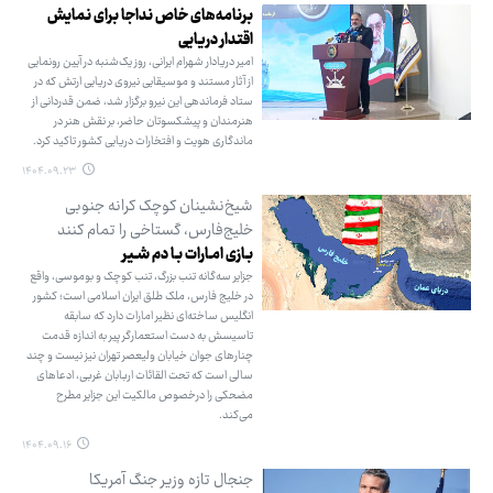
برنامه‌های خاص نداجا برای نمایش
اقتدار دریایی
امیر دریادار شهرام ایرانی، روز یک‌شنبه در آیین رونمایی
از آثار مستند و موسیقایی نیروی دریایی ارتش که در
ستاد فرماندهی این نیرو برگزار شد، ضمن قدردانی از
هنرمندان و پیشکسوتان حاضر، بر نقش هنر در
ماندگاری هویت و افتخارات دریایی کشور تاکید کرد.
۱۴۰۴.۰۹.۲۳
شیخ‌نشینان کوچک کرانه جنوبی
خلیج‌فارس، گستاخی را تمام کنند
بـازی امـارات بـا دم شـیر
جزایر سه‌گانه تنب بزرگ، تنب کوچک و بوموسی، واقع
در خلیج فارس، ملک طلق ایران اسلامی است؛ کشور
انگلیس ساخته‌ای نظیر امارات دارد که سابقه
تاسیسش به دست استعمارگر پیر به اندازه قدمت
چنارهای جوان خیابان ولیعصر تهران نیز نیست و چند
سالی است که تحت القائات اربابان غربی، ادعاهای
مضحکی را درخصوص مالکیت این جزایر مطرح
می‌کند.
۱۴۰۴.۰۹.۱۶
جنجال تازه وزیر جنگ آمریکا