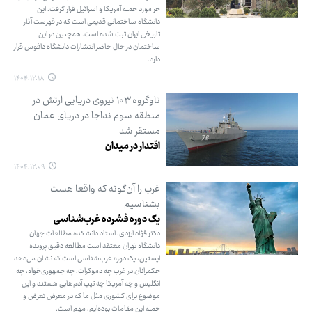
حر مورد حمله آمریکا و اسرائیل قرار گرفت. این
دانشگاه ساختمانی قدیمی است که در فهرست آثار
تاریخی ایران ثبت شده است. همچنین در این
ساختمان در حال حاضر انتشارات دانشگاه دافوس قرار
دارد.
۱۴۰۴.۱۲.۱۸
ناوگروه ۱۰۳ نیروی دریایی ارتش در
منطقه سوم نداجا در دریای عمان
مستقر شد
اقتدار در میدان
۱۴۰۴.۱۲.۰۹
غرب را آن‌گونه که واقعا هست
بشناسیم
یک دوره فشرده غرب‌شناسی
دکتر فؤاد ایزدی، استاد دانشکده مطالعات جهان
دانشگاه تهران معتقد است مطالعه دقیق پرونده
اپستین، یک دوره غرب‌شناسی است که نشان می‌دهد
حکمرانان در غرب چه دموکرات، چه جمهوری‌خواه، چه
انگلیس و چه آمریکا چه تیپ آدم‌هایی هستند و این
موضوع برای کشوری مثل ما که در معرض تعرض و
حمله این مقامات بوده‌ایم، مهم است.