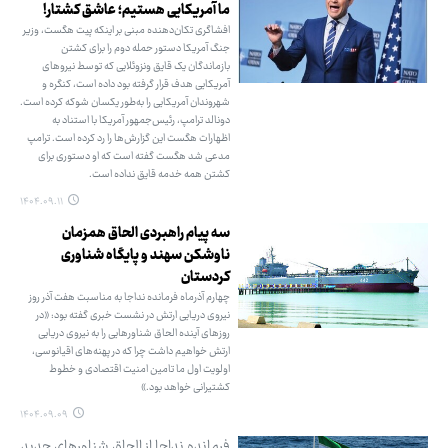
ما آمریکایی هستیم؛ عاشق کشتار!
افشاگری تکان‌دهنده مبنی بر اینکه پیت هگست، وزیر
جنگ آمریکا دستور حمله دوم را برای کشتن
بازماندگان یک قایق ونزوئلایی که توسط نیروهای
آمریکایی هدف قرار گرفته بود داده است، کنگره و
شهروندان آمریکایی را به‌طور یکسان شوکه کرده است.
دونالد ترامپ، رئیس‌جمهور آمریکا با استناد به
اظهارات هگست این گزارش‌ها را رد کرده است. ترامپ
مدعی شد هگست گفته است که او دستوری برای
کشتن همه خدمه قایق نداده است.
۱۴۰۴.۰۹.۱۱
سه پیام راهبردی الحاق همزمان
ناوشکن سهند و پایگاه شناوری
کردستان
چهارم آذرماه فرمانده نداجا به مناسبت هفت آذر روز
نیروی دریایی ارتش در نشست خبری گفته بود: «در
روزهای آینده الحاق شناورهایی را به نیروی دریایی
ارتش خواهیم داشت چرا که در پهنه‌های اقیانوسی،
اولویت اول ما تامین امنیت اقتصادی و خطوط
کشتیرانی خواهد بود.»
۱۴۰۴.۰۹.۰۹
فرمانده نداجا از الحاق شناورهای جدید