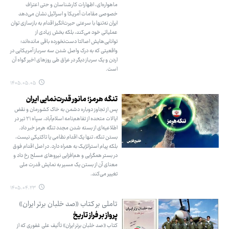
ماهواره‌ای، اظهارات کارشناسان و حتی اعتراف
خصوصی مقامات آمریکا و اسرائیل نشان می‌دهد
ایران نه‌تنها با سرعتی حیرت‌انگیز اقدام به بازسازی توان
عملیاتی خود می‌کند، بلکه بخش زیادی از
توانایی‌هایش اصالتا دست‌نخورده باقی مانده‌اند؛
واقعیتی که به درک واصل شدن سه سرباز آمریکایی در
اردن و یک سرباز دیگر در عراق طی روزهای اخیر گواه آن
است.
۱۴۰۵.۰۵.۰۵
تنگه هرمز؛ مانور قدرت‌نمایی ایران
پس از تجاوز دوباره دشمن به خاک کشورمان و نقض
ایالات متحده از تفاهم‌نامه اسلام‌آباد، سپاه ۲۱ تیر در
اطلاعیه‌ای از بسته شدن مجدد تنگه هرمز خبر داد.
بستن تنگه، تنها یک اقدام نظامی یا تاکتیکی نیست،
بلکه پیام استراتژیک به همراه دارد. در اصل اقدام فوق
در بستر همگرایی و هم‌افزایی نیروهای مسلح رخ داد و
معنای آن از بستن یک مسیر به نمایش قدرت ملی
تغییر می‌کند.
۱۴۰۵.۰۴.۲۳
تاملی بر کتاب «صد خلبان برتر ایران»
پرواز بر فراز تاریخ
کتاب «صد خلبان برتر ایران» تألیف علی غفوری که از