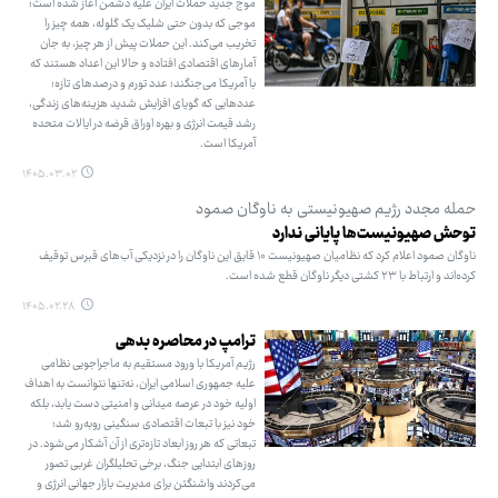
موج جدید حملات ایران علیه دشمن آغاز شده است؛
موجی که بدون حتی شلیک یک گلوله، همه چیز را
تخریب می‌کند. این حملات پیش از هر چیز، به جان
آمارهای اقتصادی افتاده و حالا این اعداد هستند که
با آمریکا می‌جنگند؛ عدد تورم و درصدهای تازه؛
عددهایی که گویای افزایش شدید هزینه‌های زندگی،
رشد قیمت انرژی و بهره اوراق قرضه در ایالات متحده
آمریکا است.
۱۴۰۵.۰۳.۰۲
حمله مجدد رژیم صهیونیستی به ناوگان صمود
توحش صهیونیست‌ها پایانی ندارد
ناوگان صمود اعلام کرد که نظامیان صهیونیست ۱۰ قایق این ناوگان را در نزدیکی آب‌های قبرس توقیف
کرده‌اند و ارتباط با ۲۳ کشتی دیگر ناوگان قطع شده است.
۱۴۰۵.۰۲.۲۸
ترامپ در محاصره بدهی
رژیم آمریکا با ورود مستقیم به ماجراجویی نظامی
علیه جمهوری اسلامی ایران، نه‌تنها نتوانست به اهداف
اولیه خود در عرصه میدانی و امنیتی دست یابد، بلکه
خود نیز با تبعات اقتصادی سنگینی روبه‌رو شد؛
تبعاتی که هر روز ابعاد تازه‌تری از آن آشکار می‌شود. در
روزهای ابتدایی جنگ، برخی تحلیلگران غربی تصور
می‌کردند واشنگتن برای مدیریت بازار جهانی انرژی و