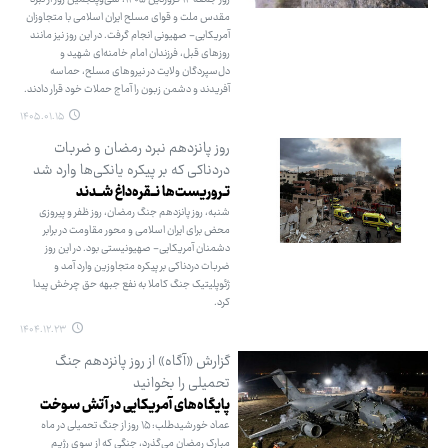
مقدس ملت و قوای مسلح ایران اسلامی با متجاوزان
آمریکایی- صهیونی انجام گرفت. در این روز نیز مانند
روزهای قبل، فرزندان امام خامنه‌ای شهید و
دل‌سپردگان ولایت در نیروهای مسلح، حماسه
آفریدند و دشمن زبون را آماج حملات خود قرار دادند.
۱۴۰۵.۰۱.۱۵
روز پانزدهم نبرد رمضان و ضربات
دردناکی که بر پیکره یانکی‌ها وارد شد
تـروریست‌ها نــقره‌داغ شــدند
شنبه، روز پانزدهم جنگ رمضان، روز ظفر و پیروزی
محض برای ایران اسلامی و محور مقاومت در برابر
دشمنان آمریکایی- صهیونیستی بود. در این روز
ضربات دردناکی بر پیکره متجاوزین وارد آمد و
ژئوپلیتیک جنگ کاملا به نفع جبهه حق چرخش پیدا
کرد.
۱۴۰۴.۱۲.۲۳
گزارش «آگاه» از روز پانزدهم جنگ
تحمیلی را بخوانید
پایگاه‌های آمریکایی در آتش سوخت
عماد خورشیدطلب: ۱۵ روز از جنگ تحمیلی در ماه
مبارک رمضان می‌گذرد، جنگی که از سوی رژیم