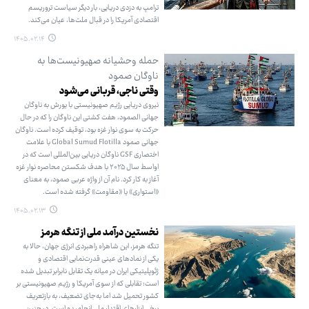
ترامپ به دزدی دریایی، بار دیگر سیاست تروریسم
اقتصادی آمریکا را در قبال ملت‌ها، عیان می‌کند.
۱۴۰۵.۰۲.۱۴
حمله وحشیانه صهیونیست‌ها به
ناوگان صمود
وقتی ناجی، قربانی می‌شود
نیروی دریایی رژیم صهیونیستی با یورش به ناوگان
جهانی الصمود، هفت کشتی این ناوگان را که در حال
حرکت به سوی نوار غزه بود، توقیف کرده است. ناوگان
جهانی صمود Global Sumud Flotilla با علامت
اختصاری GSF ناوگان دریایی بین‌المللی است که در
اواسط سال ۲۰۲۵ با هدف شکستن محاصره نوار غزه
آغاز به کار کرد. نام آن از واژه عربی صمود، به معنای
«استواری» یا «مقاومت» گرفته شده است.
۱۴۰۵.۰۲.۱۳
نخستین درآمد ملی از تنگه هرمز
تنگه هرمز، این شاهراه راهبردی انرژی جهان، حالا به
یکی از نمادهای عینی قدرت‌نمایی اقتصادی و
ژئوپلیتیکی ایران در میانه یک تقابل نابرابر تبدیل شده
است؛ تقابلی که از سوی آمریکا و رژیم صهیونیستی بر
کشور تحمیل شد اما به‌جای تضعیف، به بازتعریف
برخی ابزارهای اقتدار ملی انجامیده است. در چنین