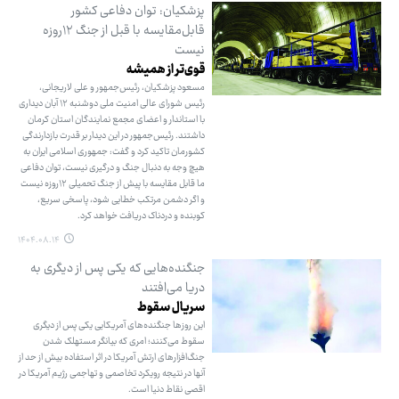
پزشکیان: توان دفاعی کشور
قابل‌مقایسه با قبل از جنگ ۱۲روزه
نیست
قوی‌تر از همیشه
مسعود پزشکیان، رئیس‌جمهور و علی لاریجانی،
رئیس شورای عالی امنیت ملی دوشنبه ۱۲ آبان دیداری
با استاندار و اعضای مجمع نمایندگان استان کرمان
داشتند. رئیس‌جمهور در این دیدار بر قدرت بازدارندگی
کشورمان تاکید کرد و گفت: جمهوری اسلامی ایران به
هیچ وجه به دنبال جنگ و درگیری نیست، توان دفاعی
ما قابل مقایسه با پیش از جنگ تحمیلی ۱۲روزه نیست
و اگر دشمن مرتکب خطایی شود، پاسخی سریع،
کوبنده و دردناک دریافت خواهد کرد.
۱۴۰۴.۰۸.۱۴
جنگنده‌هایی که یکی پس از دیگری به
دریا می‌افتند
سریال سقوط
این روزها جنگنده‌های آمریکایی یکی پس از دیگری
سقوط می‌کنند؛ امری که بیانگر مستهلک شدن
جنگ‌افزارهای ارتش آمریکا در اثر استفاده بیش از حد از
آنها در نتیجه رویکرد تخاصمی و تهاجمی رژیم آمریکا در
اقصی نقاط دنیا است.