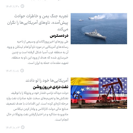
۱۴۰۴.۱۱.۳۰
تجربه جنگ یمن و خاطرات حوادث
پیش‌آمده، ناوهای آمریکایی‌ها را نگران
می‌کند
در دسـترس
طی روزهای اخیر پروپاگاندای وسیعی از ناحیه
رسانه‌های آمریکایی در مورد ناو آبراهام لینکلن و ورود
آن به منطقه غرب آسیا شکل گرفته است و چنین
خبرسازی شده که هدف از ورود این ناو به منطقه،
تمهید مقدمات حمله به ایران است.
۱۴۰۴.۱۱.۰۸
آمریکایی‌ها خود را لو دادند
نفت دزدی در روز روشن
دولت دونالد ترامپ فشار خود بر ونزوئلا را با توقیف
نفتکش‌ها و تحریم‌های سخت علیه صادرات نفت وارد
مرحله تازه‌ای کرده است. این اقدامات با هدف تضعیف
منابع مالی دولت کاراکاس و وادار کردن نیکلاس
مادورو به مذاکره و در اختیارگرفتن نفت ونزوئلا در حال
انجام است.
۱۴۰۴.۱۰.۰۳