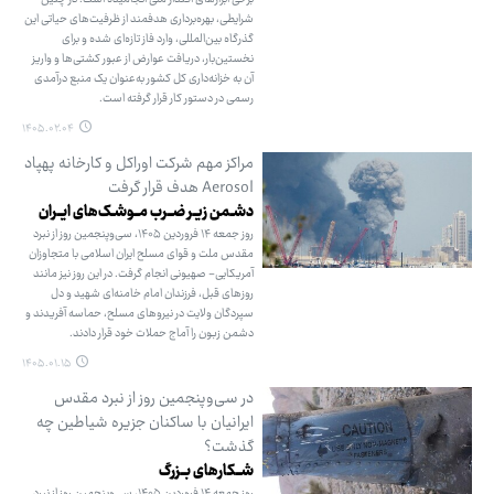
شرایطی، بهره‌برداری هدفمند از ظرفیت‌های حیاتی این
گذرگاه بین‌المللی، وارد فاز تازه‌ای شده و برای
نخستین‌بار، دریافت عوارض از عبور کشتی‌ها و واریز
آن به خزانه‌داری کل کشور به‌عنوان یک منبع درآمدی
رسمی در دستور کار قرار گرفته است.
۱۴۰۵.۰۲.۰۴
مراکز مهم شرکت اوراکل و کارخانه پهپاد
Aerosol هدف قرار گرفت
دشـمن زیـر ضــرب مــوشـک‌های ایــران
روز جمعه ۱۴ فروردین ۱۴۰۵، سی‌وپنجمین روز از نبرد
مقدس ملت و قوای مسلح ایران اسلامی با متجاوزان
آمریکایی- صهیونی انجام گرفت. در این روز نیز مانند
روزهای قبل، فرزندان امام خامنه‌ای شهید و دل
سپردگان ولایت در نیروهای مسلح، حماسه آفریدند و
دشمن زبون را آماج حملات خود قرار دادند.
۱۴۰۵.۰۱.۱۵
در سی‌وپنجمین روز از نبرد مقدس
ایرانیان با ساکنان جزیره شیاطین چه
گذشت؟
شــکارهای بــزرگ
روز جمعه ۱۴ فروردین ۱۴۰۵، سی‌وپنجمین روز از نبرد