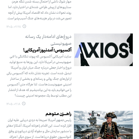
مهار شوک ناشی از احتمال بسته ‌شدن تنگه هرمز،
سناریوهای از پیش طراحی ‌شده‌ای در اختیار دارد، اما
روند تحولات نشان داد که اقتصاد آمریکا بیش از آنچه
تصور می‌شد در برابر هزینه‌های جنگ آسیب‌پذیر است.
۱۴۰۵.۰۲.۲۸
دروغ‌های ادامه‌دار یک رسانه
صهیونیستی
آکسیوس؛ آمدنیوز آمریکایی!
سایت آمریکایی آکسیوس که پیوند تنگاتنگی با لابی
صهیونیستی در آمریکا دارد، این روزها به منبع تولید
دروغ و اخبار جعلی درباره جنگ میان ایران و آمریکا
تبدیل شده است. تجربه نشان داده که آکسیوس یکی
از ابزارهای جنگ روانی و رسانه‌ای و بخشی از ساختار
امنیتی صهیونیست‌هاست، لذا هرگاه متن آکسیوس
را می‌خوانیم باید به این بیاندیشیم که هدف از انتشار
این مطلب توسط یک مجموعه امنیتی چیست؟
۱۴۰۵.۰۲.۱۸
راهــــزن مـتوهـم
رئیس‌جمهور آمریکا صریحا به دزدی دریایی علیه ایران
اقرار کرده است. این اقدام راهزنانه آمریکا، آشکارا مغایر
با منشور سازمان ملل و مقوله آزادی دریانوردی وفق
کنوانسیون حقوق دریاهاست. از سوی دیگر، اعتراف