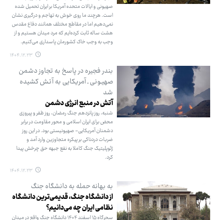
صهیونی و ایالات متحده آمریکا بر ایران تحمیل شده
است. هرچند ما روی خوش به تهاجم و درگیری نشان
نمی‌دهیم اما در مقاطع مختلف همانند دفاع مقدس
هشت ساله ثابت کرده‌ایم که مرد میدان هستیم و از
وجب به وجب خاک کشورمان پاسداری می‌کنیم.
۱۴۰۴.۱۲.۲۳
بندر فجیره در پاسخ به تجاوز دشمن
صهیـونی ـ آمریکایی به آتـش کشیده
شد
آتش در منبع انرژی دشمن
شنبه، روز پانزدهم جنگ رمضان، روز ظفر و پیروزی
محض برای ایران اسلامی و محور مقاومت در برابر
دشمنان آمریکایی- صهیونیستی بود. در این روز
ضربات دردناکی بر پیکره متجاوزین وارد آمد و
ژئوپلیتیک جنگ کاملا به نفع جبهه حق چرخش پیدا
کرد.
۱۴۰۴.۱۲.۲۳
به بهانه حمله به دانشگاه جنگ
از دانشگاه جنگ، قدیمی‌ترین دانشگاه
نظامی ایران چه می‌دانیم؟
سحرگاه ۱۵ اسفند ۱۴۰۴ دانشگاه جنگ واقع در میدان