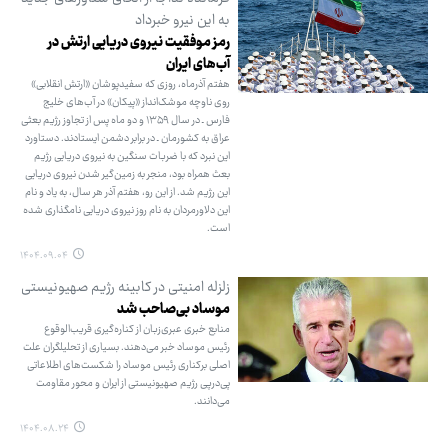
به این نیرو خبرداد
رمز موفقیت نیروی دریایی ارتش در
آب‌های ایران
هفتم آذرماه، روزی که سفیدپوشان «ارتش انقلابی»
روی ناوچه موشک‌انداز «پیکان» در آب‌های خلیج
فارس ـ در سال ۱۳۵۹ و دو ماه پس از تجاوز رژیم بعثی
عراق به کشورمان ـ در برابر دشمن ایستادند. دستاورد
این نبرد که با ضربات سنگین به نیروی دریایی رژیم
بعث همراه بود، منجر به زمین‌گیر شدن نیروی دریایی
این رژیم شد. از این رو، هفتم آذر هر سال، به یاد و نام
این دلاورمردان به نام روز نیروی دریایی نامگذاری شده
است.
۱۴۰۴.۰۹.۰۴
زلزله امنیتی در کابینه رژیم صهیونیستی
موساد بی‌صاحب شد
منابع خبری عبری‌زبان از کناره‌گیری قریب‌الوقوع
رئیس موساد خبر می‌دهند. بسیاری از تحلیلگران علت
اصلی برکناری رئیس موساد را شکست‌های اطلاعاتی
پی‌درپی رژیم صهیونیستی از ایران و محور مقاومت
می‌دانند.
۱۴۰۴.۰۸.۲۴