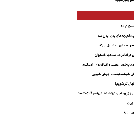
ق رهبر شهید
جه
ماهیچه‌های بدن ابداع شد
 بیماری را متحول می‌کند
 در امامزاده شاه‌کرم ـ اصفهان
خش شیشه عینک با جوش شیرین
هان کر شویم؟
از «پروتئین نگهدارنده بدن» مراقبت کنیم؟
یران
ری ملی»