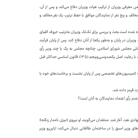
 معرفی وزیران از ترکیب هیات وزیران دفاع می‌کند و پس از آن،
مخالف و پنج نفر از نمایندگان موافق با حفظ ترتیبِ یک نفر مخالف و
ییس‌جمهوری و دفاعیات او ۲.۵ساعت در نظر گرفته شده است.بحث و بررسی برای تک‌تک وزیران به‌ترتیب حروف الفبای
ران در پایان و به‌طور یکجا از آنان دفاع کند. پس از پایان فرآیند
داخلی مجلس شورای اسلامی، چنانچه مجلس به یک یا چند وزیر رأی
اعتماد نداد یا وزارتخانه‌ای به هر دلیل وزیر نداشته باشد، رییس‌جمهوری موظف است با رعایت اصل یکصدوسی‌وپنجم (۱۳۵) قانون اساسی حداکثر قبل
که کمیسیون‌های تخصصی پس از پایان نشست و برخاست‌های خود با
ارت قرمز داده شد.
عدم رأی اعتماد نمایندگان به آنان است!؟
دی نفت آغاز شد. منتقدان می‌گویند او نیروی «بیژن نامدار زنگنه»
ای وزیر اسبق را در ساختمان طالقانی دنبال می‌کند؛ ازاین‌رو وزیر