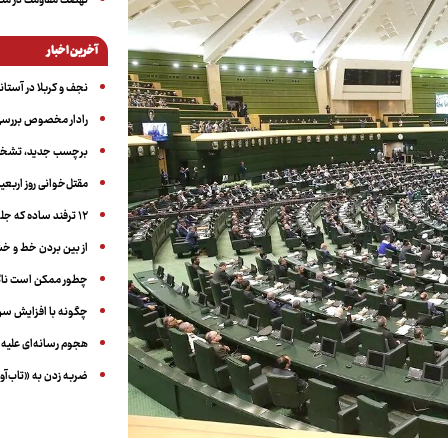
نهضت مقاومت در منط
آخرین اخبار
نجف و کربلا در آستانه ۵۰ در
رادار مخصوص بررسی 
برچسب جدید، تشخیص
مقتل‌خوانی روز اربعین
۱۲ ترفند ساده که جلوی پرخوری عصبی و اضافه ‌وزن را می‌گیرد
از بین بردن خط و 
چطور ممکن است ناگ
چگونه با افزایش سن 
هجوم رسانه‌ای علیه ا
ضربه زدن به «تاب‌آو