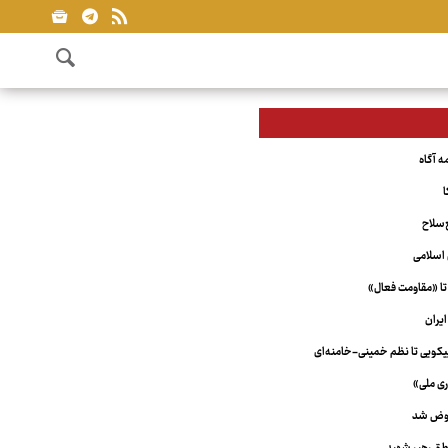
ا
‌سلاح
اسلامی
تا «مقاومت فعال»
یران
ویی تا نظم خمینی-خامنه‌ای
ری ملی»
عوض شد