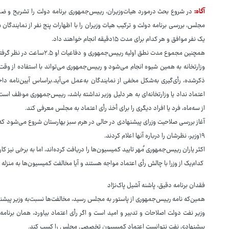
آگاه:
در شروع بحث درمورد هیات‌وزیران، رییس‌جمهوری برنامه دولت را تشریح و ضمن
مجلس، بررسی برنامه دولت و ترکیب هیات وزیران را با اظهارات پنج نفر از نمایندگان 
یک نفر موافق و هر کدام برای مدت ۱۵دقیقه انجام خواهند داد.
همچنین مجموع مدت نطق اولیه ر
وزارتخانه به همین شیوه انجام می‌شود و رییس‌جمهوری می‌تواند با استفاده از وقت وزی
ذکرشده، رأی‌گیری به‌شکل مخفی از نمایندگان به‌عمل می‌آید.براساس آیین‌نامه 
از سه‌ماه، فرد یا افراد دیگری را برای أخذ رأی اعتماد به مجلس معرفی کند.
آغاز بررسی صلاحیت وزرای پیشنهادی در حالی در هرم سبز بهارستان شروع می‌شود 
۱۹وزیر، نظرشان را درباره آنها اعلام کردند.
اکثر یاران رییس‌جمهوری مُهر تایید کمیسیون‌ها را دریافت کرده‌اند، اما به برخی نیز ک
کدام‌یک از وزرا با چالش رأی اعتماد مواجه هستند و آیا مخالفت کمیسیون‌ها به منزله 
فقدان برنامه دقیق، پاشنه آشیل پاک‌نژاد
همین‌که نامه رییس‌جمهوری از پاستور به مجلس رسید، مخالفت‌ها نسبت‌به وزیر پیشنها
وزیر نفت دولت اصلاحات و تدبیر و امید است و اگر رأی اعتماد بیاورد، همان برنامه‌ه
پیشنهادی نفت نتوانست اعتماد کمیسیون تخصصی مجلس را کسب کند.