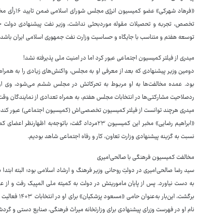
«فرهاد شهرکی
تخصص، تجربه و تحصیلات مقوله موردبحثی نداشت، وزیر نفت پیشنهادی دولت چهارد
توسعه هفتم و متناسب با جایگاه و حساسیت وزارت نفت جمهوری اسلامی ایران باشد، ار
میدری از فیلتر کمیسیون اجتماعی عبور کرد اما در امنیت ملی پذیرفته نشد!
دومین وزیر پیشنهادی که بعد از معرفی او به مجلس، واکنش‌های زیادی را به همراه 
بود. عمده مخالفت‌ها به او مربوط به تحرکاتش در مجلس ششم می‌شود، وی ازجمل
ردصلاحیت مشارکتی‌ها در انتخابات مجلس هفتم، به همراه تعدادی از نمایندگان وق
میدری هرچند توانست از فیلتر کمیسیون تخصصی‌اش (کمیسیون اجتماعی) عبور کند، ا
«ابراهیم رضایی» مخبر این کمیسیون ۲۳مرداد گفت: بات
نسبت به گزینه پیشنهادی وزارت تعاون، کار و رفاه اجتماعی شاهد بودیم.
مخالفت کمیسیون فرهنگی با صالحی‌امیری
سید رضا صالحی‌امیری در دولتِ روحانی وزیر فرهنگ و ارشاد اسلامی بود؛ البته ابتدا
به دست نیاورد. پس از پایان ماموریتش در دولت به کمیته ملی المپیک رفت و از 
برگشت، این‌بار 
نام او در فهرست وزرای پیشنهادی برای وزارتخانه میراث فرهنگی، صنایع دستی و گردش