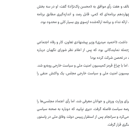
» عضو کمیسیون انرژی مجلس شورای اسلامی ضمن تایید ۱۶رأی مخالف و هفت رأی موافق به «محسن پاک‌نژاد» گفت: او در سه بخش
هم برنامه‌ای که کمی، قابل رصد و اندازه‌گیری مطابق برنامه
ائه نداد و برنامه ارائه‌شده ازسوی وی بسیار کلی و محدود بود.
داشت، «احمید میدری» وزیر پیشنهادی تعاون، کار و رفاه اجتماعی
ه نمایندگانی بود که پس از اعلام نظر شورای نگهبان درباره
ت در تحصن شرکت کرده بود!
ما با چراغ قرمز کمیسیون امنیت ملی و سیاست خارجی روبه‌رو شد.
وجه‌به اظهارنظر اعضای کمیسیون امنیت ملی و سیاست خارجی مجلس، یک واکنش منفی را
 برای وزارت ورزش و جوانان معرفی شد، اما رأی اعتماد مجلسی‌ها را
عرصه سیاست فاصله گرفت، دیری نپایید که دوباره به صحنه سیاسی
به‌عنوان حامی «مسعود پزشکیان» برای او در انتخابات ۱۴۰۳ فعالیت می‌کرد و سرانجام پس از استقرار رییس دولت وفاق ملی در پاستور،
گری قرار گرفت.