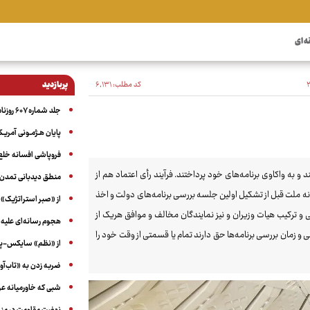
ه ای
کد مطلب:
۶٬۱۳۱
پربازدید
جلد شماره ۶۰۷ روزنامه آگاه
پایان هـژمـونی آمریـک
فروپاشی افسانه خلع
 واکاوی برنامه‌های خود پرداختند. فرآیند رأی اعتماد هم از
منطق دیدبانی تمدن 
گزار می‌شود؛ طبق ماده۲۰۴ آیین‌نامه داخلی خانه ملت قبل از تشکیل اولین جلسه بررسی برنامه‌های دولت و اخذ
از «صبر استراتژیک» 
و ترکیب هیات وزیران و نیز نمایندگان مخالف و موافق هریک از
هجوم رسانه‌ای علیه ا
نی و زمان بررسی برنامه‌ها حق دارند تمام یا قسمتی از وقت خود را
از «نظم» سایکس-پیک
ضربه زدن به «تاب‌آو
شبی که خاورمیانه 