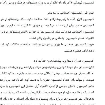
کمیسیون فرهنگی ۲۴مردادماه اعلام کرد: به وزرای پیشنهادی فرهنگ و ورزش رأی اعتماد داده شد، اما برنامه‌های صالحی امیری رد شد!
عدم اقبال کمیسیون اجتماعی به سه وزیر
کمیسیون انرژی فقط با وزیر پیشنهادی نفت مخالفت نکرد، بلکه برنامه‌های او د
کمیسیون ضمن بیان این مطلب می‌گوید: در جریان تشکیل جلسات ارزیابی وز
کمیسیون اجتماعی هم مانند سایر کمیس
اکثریت اعضای کمیسیون اجتماعی موردقبول واقع شدند.
هرچند کمیسیون اجتماعی با وزرای پیشنهادی بهداشت و اقتصاد مخالفت کرد، ام
«عبدالناصر همتی» هستند.
کمیسیون عمران از تنها وزیر پیشنهادی زن حمایت کرد
«فرزانه صادق مالواجرد» تنها وزیر پیشنهادی زن دولت چهاردهم برای وزارتخانه مهم ر
هنگام معرفی وی به مجلس، برخی از وکلای مردم نسبت‌به سوابق و عملکرد گذشته او
عضو کمیسیون عمران مجلس از کسب اکثریت آرای اعضای این کمیسیون به سود وزی
کسانی که با خانم صادق‌مالواجرد مخالف بودند نگرانی‌هایی داشتند که برطرف شد و ام
به‌هرحال، نظر کمیسیون‌ها درباره وزرای پیشنهاد به‌منزله رأی اعتماد یا عدم 